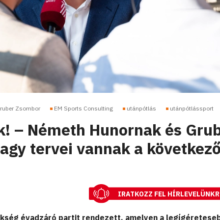
ruber Zsombor
EM Sports Consulting
utánpótlás
utánpótlássport
k! – Németh Hunornak és Gru
gy tervei vannak a következ
IRATKOZZ FEL HÍRLEVELÜNKR
kség évadzáró partit rendezett, amelyen a legígéretese