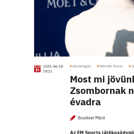
labdarúgás
Németh Hunor
G
2025-06-18
18:11
Most mi jövün
Zsombornak na
évadra
Bruckner Máté
Az EM Sports játékosügynö