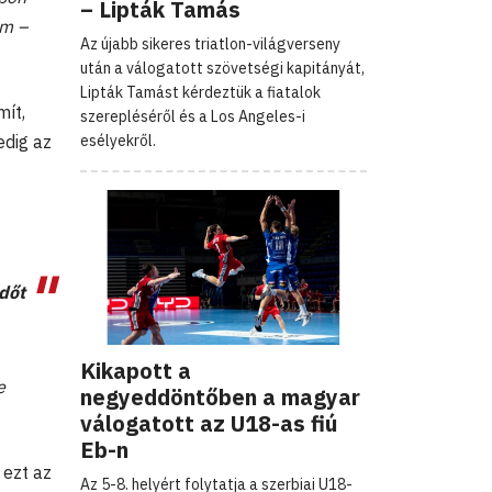
– Lipták Tamás
em –
Az újabb sikeres triatlon-világverseny
után a válogatott szövetségi kapitányát,
Lipták Tamást kérdeztük a fiatalok
mít,
szerepléséről és a Los Angeles-i
esélyekről.
edig az
dőt
Kikapott a
e
negyeddöntőben a magyar
válogatott az U18-as fiú
Eb-n
 ezt az
Az 5-8. helyért folytatja a szerbiai U18-