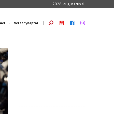
2026. augusztus 6.
mel
Versenynaptár