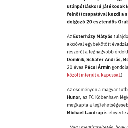
utánpótláskorú játékosok i
felnőttcsapatával kezdi a 
dolgozó 20 esztendős Grube
Az
Esterházy Mátyás
tulajd
akcióval egybekötött évadzáró
részéről a legnagyobb érdekl
Dominik
,
Schäfer András, B
20 éves
Pécsi Ármin
gondola
közölt interjút a kapussal
.)
Az eseményen a magyar futbal
Hunor,
az FC Köbenhavn légi
megkapta a legtehetségesebb
Michael Laudrup
is elnyerte
„Nagy megtiszteltetés, hogy n