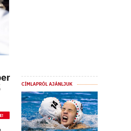
ber
CÍMLAPRÓL AJÁNLJUK
ő
E!
b