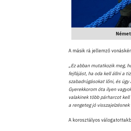
Német
A másik rá jellemző vonáskén
„Ez abban mutatkozik meg, ho
fejfájást, ha oda kell állni 
szabadrúgásokat lőni, és úgy 
Gyerekkorom óta ilyen vagyok
valakinek több párharcot kell 
a rengeteg jó visszajelzésnek
A korosztályos válogatottakb