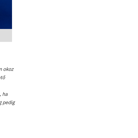
m okoz
ntő
, ha
g pedig