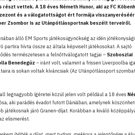
s részt vettek. A 18 éves Németh Hunor, aki az FC Köben
szezont és a válogatottságot ért formája visszanyeréséér
r Zsombor is az Utánpótlássportnak beszélt terveiről.
onában álló EM Sports játékosügynökség az idén jótékonysági
 partira hívta össze az általa képviselt játékosokat. A sajtó
ődés természetesen a felnőttválogatott tagjai –
Szoboszlai
olla Benedegúz
– iránt volt, valamint a frissen Liverpoolba ig
taira is sokan voltak kíváncsiak (Az Utánpótlássport szomba
l legnagyobb ígéretei közül jelen volt például a 18 éves
Né
ósa, aki parádés évadot futott Dániában, amelynek köszönhe
 játékosnak járó Granen-díjat. Korábban a kiváló középpály
 az elismerést.
ekem ítélték a díjat, mert tudom, mekkora a jelentősége a kl