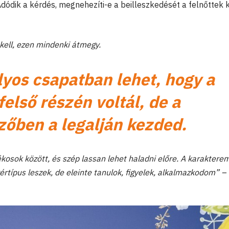
Adódik a kérdés, megnehezíti-e a beilleszkedését a felnőttek 
kell, ezen mindenki átmegy.
lyos csapatban lehet, hogy a
felső részén voltál, de a
özőben a legalján kezded.
játékosok között, és szép lassan lehet haladni előre. A karakter
értípus leszek, de eleinte tanulok, figyelek, alkalmazkodom” –