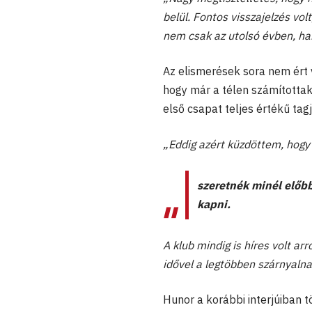
belül. Fontos visszajelzés vo
nem csak az utolsó évben, ha
Az elismerések sora nem ért 
hogy már a télen számítottak
első csapat teljes értékű tag
„Eddig azért küzdöttem, hogy 
szeretnék minél előbb
kapni.
A klub mindig is híres volt arr
idővel a legtöbben szárnyal
Hunor a korábbi interjúiban t