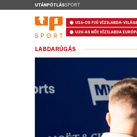
UTÁNPÓTLÁS
SPORT
U16-OS FIÚ VÍZILABDA-VILÁ
U20-AS NŐI VÍZILABDA EURÓ
LABDARÚGÁS