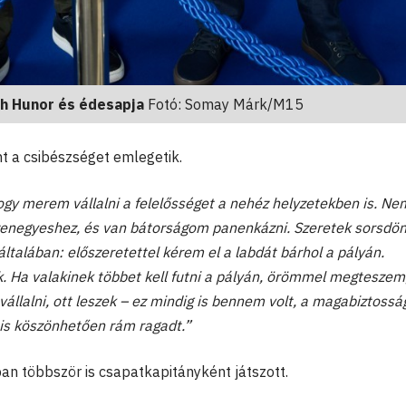
h Hunor és édesapja
Fotó: Somay Márk/M15
t a csibészséget emlegetik.
gy merem vállalni a felelősséget a nehéz helyzetekben is. Ne
a tizenegyeshez, és van bátorságom panenkázni. Szeretek sorsdö
általában: előszeretettel kérem el a labdát bárhol a pályán.
. Ha valakinek többet kell futni a pályán, örömmel megteszem
vállalni, ott leszek – ez mindig is bennem volt, a magabiztossá
 is köszönhetően rám ragadt.”
an többször is csapatkapitányként játszott.