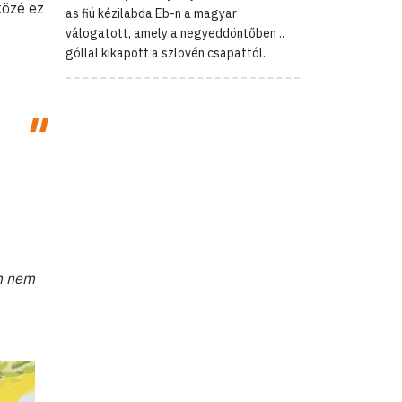
közé ez
as fiú kézilabda Eb-n a magyar
válogatott, amely a negyeddöntőben ..
góllal kikapott a szlovén csapattól.
em nem