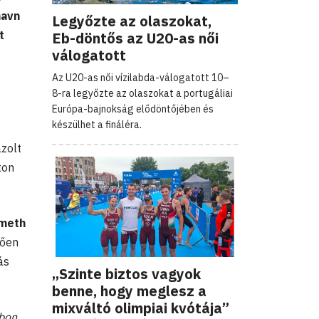
havn
Legyőzte az olaszokat,
t
Eb-döntős az U20-as női
válogatott
Az U20-as női vízilabda-válogatott 10–
8-ra legyőzte az olaszokat a portugáliai
Európa-bajnokság elődöntőjében és
készülhet a fináléra.
azolt
ton
meth
tően
ás
„Szinte biztos vagyok
benne, hogy meglesz a
mixváltó olimpiai kvótája”
ubon