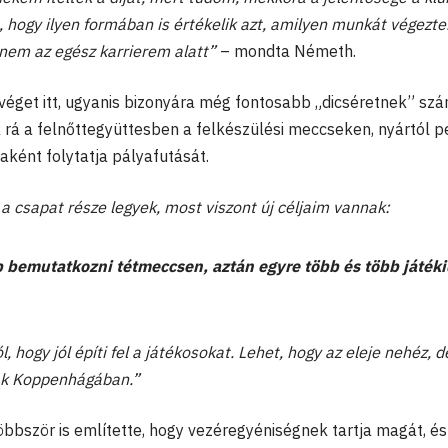
lt, hogy ilyen formában is értékelik azt, amilyen munkát végezt
nem az egész karrierem alatt”
– mondta Németh.
véget itt, ugyanis bizonyára még fontosabb „dicséretnek” szá
 rá a felnőttegyüttesben a felkészülési meccseken, nyártól p
jaként folytatja pályafutását.
a csapat része legyek, most viszont új céljaim vannak:
 bemutatkozni tétmeccsen, aztán egyre több és több játéki
ól, hogy jól építi fel a játékosokat. Lehet, hogy az eleje nehéz, d
nak Koppenhágában.”
öbbször is említette, hogy vezéregyéniségnek tartja magát, és