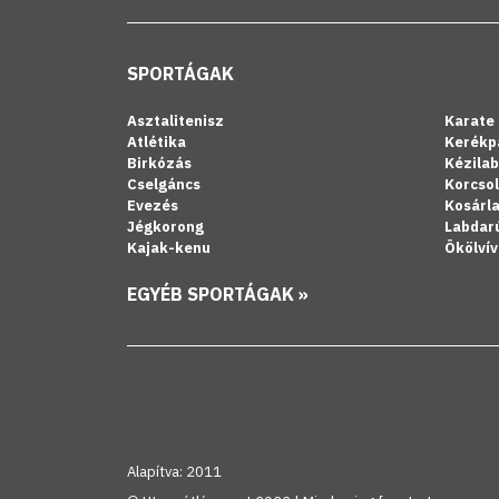
SPORTÁGAK
Asztalitenisz
Karate
Atlétika
Kerékp
Birkózás
Kézila
Cselgáncs
Korcso
Evezés
Kosárl
Jégkorong
Labdar
Kajak-kenu
Ökölvív
EGYÉB SPORTÁGAK »
Alapítva: 2011