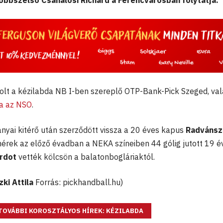
jobbszélső Csanálosi Richárd a Ferencvárosban folytatja.
olt a kézilabda NB I-ben szereplő OTP-Bank-Pick Szeged, va
ja az NSO
.
nyai kitérő után szerződött vissza a 20 éves kapus
Radvánsz
ehérek az előző évadban a NEKA színeiben 44 gólig jutott 19 é
árdot
vették kölcsön a balatonbogláriaktól.
ki Attila
Forrás: pickhandball.hu)
TOVÁBBI KOROSZTÁLYOS HÍREK: KÉZILABDA