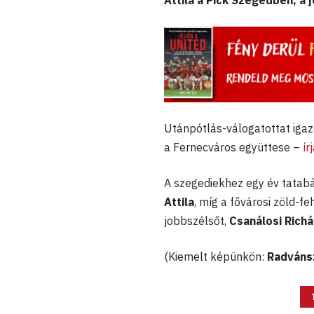
Attila a Pick Szegedben, a 
Utánpótlás-válogatottat igaz
a Fernecváros együttese –
ír
A szegediekhez egy év tatabá
Attila
, míg a fővárosi zöld-f
jobbszélsőt,
Csanálosi Rich
(Kiemelt képünkön:
Radvánsz