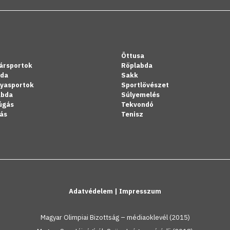
Öttusa
ársportok
Röplabda
bda
Sakk
lyasportok
Sportlövészet
abda
Súlyemelés
úgás
Tekvondó
ás
Tenisz
Adatvédelem
|
Impresszum
Magyar Olimpiai Bizottság – médiaoklevél (2015)