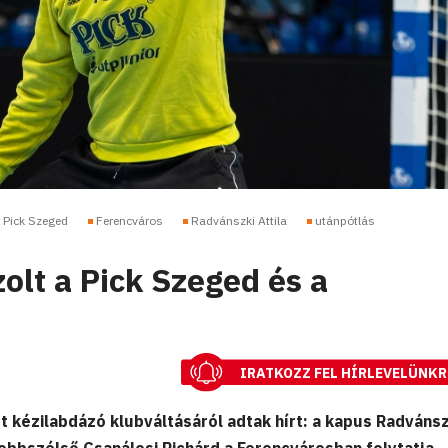
Pick Szeged
Ferencváros
Radvánszki Attila
utánpótlás
zolt a Pick Szeged és a
IRATKOZZ FEL HÍRLEVELÜNKR
t kézilabdázó klubváltásáról adtak hírt: a kapus Radvánsz