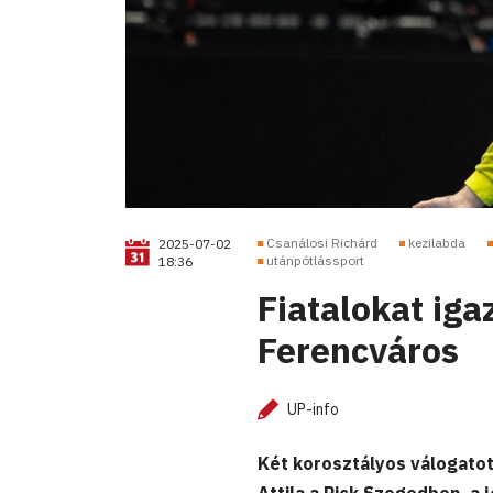
Csanálosi Richárd
kezilabda
2025-07-02
utánpótlássport
18:36
Fiatalokat iga
Ferencváros
UP-info
Két korosztályos válogatot