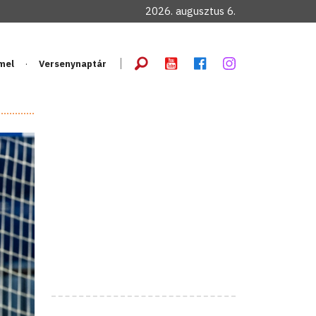
2026. augusztus 6.
mel
Versenynaptár