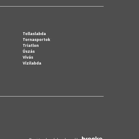
Tollaslabda
Tornasportok
Triatlon
Úszás
Vívás
Vízilabda