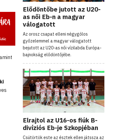
Elődöntőbe jutott az U20-
as női Eb-n a magyar
válogatott
Az orosz csapat elleni négygólos
győzelemmel a magyar válogatott
bejutott az U20-as női vízilabda Európa-
bajnokság elődöntőjébe.
lamint
ki
ves
Elrajtol az U16-os fiúk B-
divíziós Eb-je Szkopjéban
Csütörtök este az észtek ellen játssza az