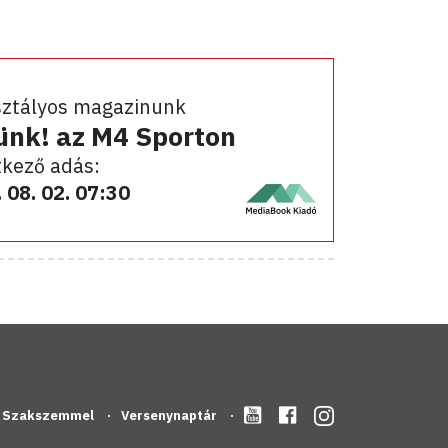
sztályos magazinunk
ünk! az M4 Sporton
kező adás:
 08. 02. 07:30
Szakszemmel
Versenynaptár