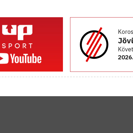
Koro
Jöv
Követ
2026.