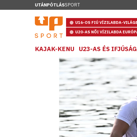
UTÁNPÓTLÁS
SPORT
U16-OS FIÚ VÍZILABDA-VILÁ
U20-AS NŐI VÍZILABDA EURÓ
KAJAK-KENU
U23-AS ÉS IFJÚS