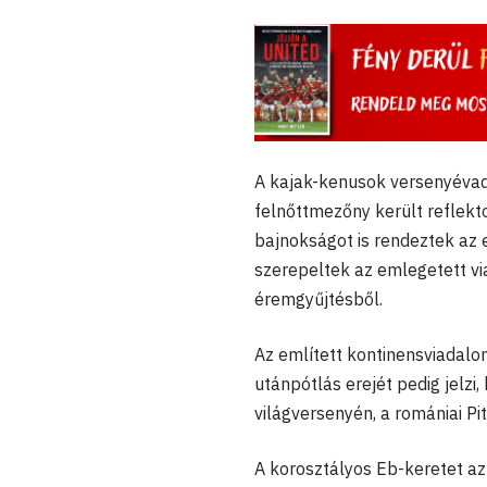
A kajak-kenusok versenyévad
felnőttmezőny került reflekt
bajnokságot is rendeztek az
szerepeltek az emlegetett via
éremgyűjtésből.
Az említett kontinensviadalo
utánpótlás erejét pedig jelzi
világversenyén, a romániai P
A korosztályos Eb-keretet az