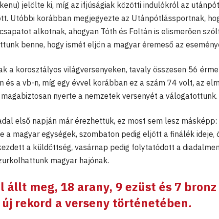
kenu) jelölte ki, míg az ifjúságiak közötti indulókról az utánpó
tt. Utóbbi korábban megjegyezte az Utánpótlássportnak, ho
s csapatot alkotnak, ahogyan Tóth és Foltán is elismerően szól
hattunk benne, hogy ismét eljön a magyar éremeső az esemény
nak a korosztályos világversenyeken, tavaly összesen 56 érme
n és a vb-n, míg egy évvel korábban ez a szám 74 volt, az elm
magabiztosan nyerte a nemzetek versenyét a válogatottunk.
iadal első napján már érezhettük, ez most sem lesz másképp:
e a magyar egységek, szombaton pedig eljött a finálék ideje, 
ezdett a küldöttség, vasárnap pedig folytatódott a diadalmen
zurkolhattunk magyar hajónak.
 állt meg, 18 arany, 9 ezüst és 7 bronz
 új rekord a verseny történetében.