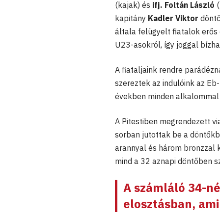
(kajak) és
ifj. Foltán László
(
kapitány
Kadler Viktor
döntö
általa felügyelt fiatalok erő
U23-asokról, így joggal bíz
A fiataljaink rendre parádéz
szereztek az indulóink az Eb-
években minden alkalommal 
A Pitestiben megrendezett v
sorban jutottak be a döntőkb
arannyal és három bronzzal k
mind a 32 aznapi döntőben s
A számláló 34-nél
elosztásban, ami