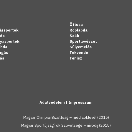
Öttusa
ársportok
Röplabda
bda
Sakk
lyasportok
Sportlövészet
abda
Súlyemelés
úgás
Tekvondó
ás
Tenisz
Adatvédelem
|
Impresszum
Magyar Olimpiai Bizottság – médiaoklevél (2015)
Magyar Sportújságírók Szövetsége – nívódíj (2018)