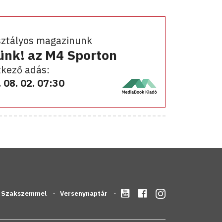
sztályos magazinunk
ünk! az M4 Sporton
kező adás:
 08. 02. 07:30
Szakszemmel
Versenynaptár