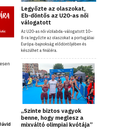
Legyőzte az olaszokat,
Eb-döntős az U20-as női
válogatott
Az U20-as női vízilabda-válogatott 10–
8-ra legyőzte az olaszokat a portugáliai
Európa-bajnokság elődöntőjében és
készülhet a fináléra.
yesen
„Szinte biztos vagyok
benne, hogy meglesz a
mixváltó olimpiai kvótája”
Dávid