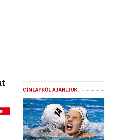
at
CÍMLAPRÓL AJÁNLJUK
E!