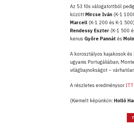
Az 53 fős válogatottból pedig
között
Mircse Iván
(K-1 1000
Marcell
(K-1 200 és K-1 500
Rendessy Eszter
(K-1 500 é
kenus
Győre Pannát
és
Moln
A korosztályos kajakosok és 
ugyanis Portugáliában, Mont
világbajnokságot – várhatóa
A részletes eredménysor
ITT
(Kiemelt képünkön:
Holló H
T