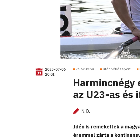
kajak-kenu
utánpótlássport
2025-07-06
20:01
Harmincnégy 
az U23-as és i
N. D.
Idén is remekeltek a magya
éremmel zárta a kontinensv