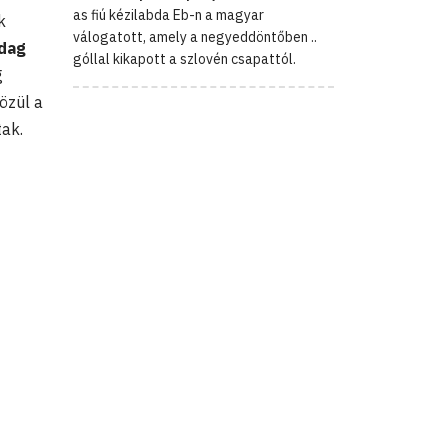
as fiú kézilabda Eb-n a magyar
k
válogatott, amely a negyeddöntőben ..
dag
góllal kikapott a szlovén csapattól.
g
özül a
tak.