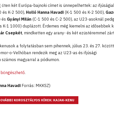
 öten két Európa-bajnoki címet is ünnepelhettek: az ifjúságia
 és K-2 500),
Holló Hanna Havadi
(K-1 500 és K-2 500),
Gaz
) és
Gyányi Milán
(C-1 500 és C-2 500), az U23-asoknál pedi
s K-1 1000) duplázott. Érdemes még kiemelni az idősebbek k
ár Csepkét
, mindketten egy arany- és két ezüstéremmel zár
kenusok a folytatásban sem pihennek, július 23. és 27. között
emor-o-Velhóban rendezik meg az U23-as és ifjúsági
n számos magyarral a pódiumon.
 böngészhető
.
anna Havadi
Forrás: MKKSZ)
OVÁBBI KOROSZTÁLYOS HÍREK: KAJAK-KENU