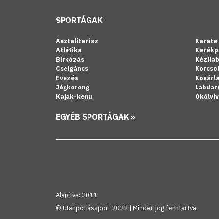
SPORTÁGAK
Asztalitenisz
Karate
Atlétika
Kerékp
Birkózás
Kézila
Cselgáncs
Korcso
Evezés
Kosárl
Jégkorong
Labdar
Kajak-kenu
Ökölvív
EGYÉB SPORTÁGAK »
Alapítva: 2011
© Utanpótlássport 2022 | Minden jog fenntartva.