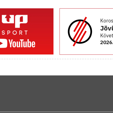
Koro
Jöv
Követ
2026.