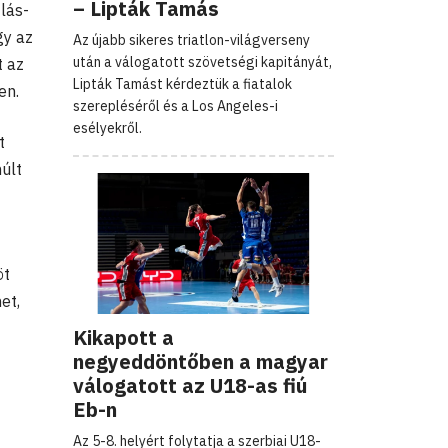
– Lipták Tamás
tlás-
gy az
Az újabb sikeres triatlon-világverseny
után a válogatott szövetségi kapitányát,
t az
Lipták Tamást kérdeztük a fiatalok
en.
szerepléséről és a Los Angeles-i
esélyekről.
t
últ
öt
et,
Kikapott a
negyeddöntőben a magyar
válogatott az U18-as fiú
Eb-n
Az 5-8. helyért folytatja a szerbiai U18-