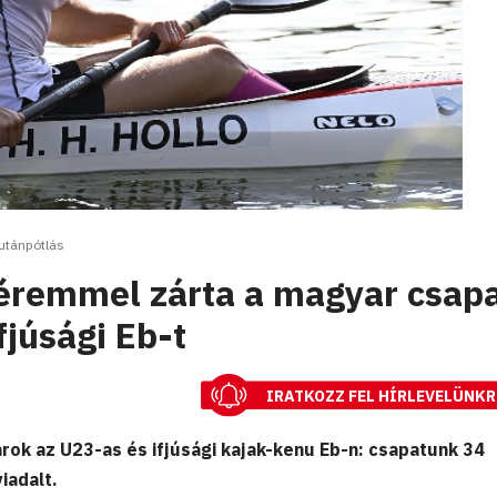
utánpótlás
éremmel zárta a magyar csap
fjúsági Eb-t
IRATKOZZ FEL HÍRLEVELÜNKR
rok az U23-as és ifjúsági kajak-kenu Eb-n: csapatunk 34
iadalt.