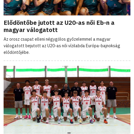
Elődöntőbe jutott az U20-as női Eb-n a
magyar válogatott
Az orosz csapat elleni négygólos győzelemmel a magyar
válogatott bejutott az U20-as női vízilabda Európa-bajnokság
elődöntőjébe.