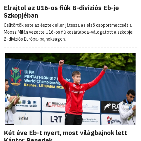
Elrajtol az U16-os fiúk B-divíziós Eb-je
Szkopjéban
Csütörtök este az észtek ellen játssza az első csoportmeccsét a
Moosz Milán vezette U16-os fiú kosárlabda-válogatott a szkopjei
B-dívíziós Európa-bajnokságon.
Két éve Eb-t nyert, most világbajnok lett
Kántor Benedek