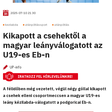
2025-07-10 21:30
kezilabda
utánpótlássport
utánpótlás
Kikapott a csehektől a
magyar leányválogatott az
U19-es Eb-n
UP-info
IRATKOZZ FEL HÍRLEVELÜNKRE!
A félidőben még vezetett, végül négy góllal kikapott
a csehek elleni csoportmeccsen a magyar U19-es
leány kézilabda-válogatott a podgoricai Eb-n.