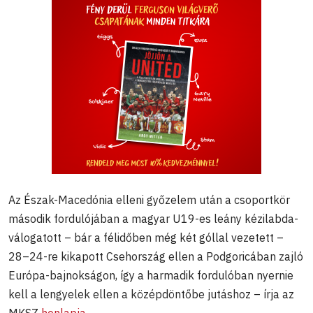
Az Észak-Macedónia elleni győzelem után a csoportkör
második fordulójában a magyar U19-es leány kézilabda-
válogatott – bár a félidőben még két góllal vezetett –
28–24-re kikapott Csehország ellen a Podgoricában zajló
Európa-bajnokságon, így a harmadik fordulóban nyernie
kell a lengyelek ellen a középdöntőbe jutáshoz – írja az
MKSZ
honlapja
.