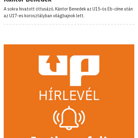
A sokra hivatott öttusázó, Kántor Benedek az U15-ös Eb-címe után
az U17-es korosztályban világbajnok lett.