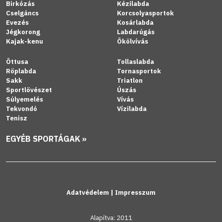
Birkózás
Kézilabda
Cselgáncs
Korcsolyasportok
Evezés
Kosárlabda
Jégkorong
Labdarúgás
Kajak-kenu
Ökölvívás
Öttusa
Tollaslabda
Röplabda
Tornasportok
Sakk
Triatlon
Sportlövészet
Úszás
Súlyemelés
Vívás
Tekvondó
Vízilabda
Tenisz
EGYÉB SPORTÁGAK »
Adatvédelem
|
Impresszum
Alapítva: 2011