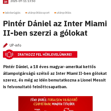
2025-07-11 13:50
labdarúgás
utánpótlássport
utánpótlás
Pintér Dániel az Inter Miami
II-ben szerzi a gólokat
UP-info
IRATKOZZ FEL HÍRLEVELÜNKRE!
Pintér Dániel, a 18 éves magyar-amerikai kettős
állampolgárságú szélső az Inter Miami II-ben gólokat
szerez, és még az idén bemutatkozna a Lionel Messit
is felvonultató felnőttcsapatban.