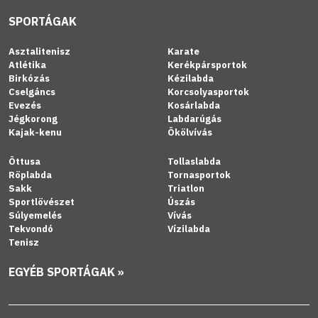
SPORTÁGAK
Asztalitenisz
Karate
Atlétika
Kerékpársportok
Birkózás
Kézilabda
Cselgáncs
Korcsolyasportok
Evezés
Kosárlabda
Jégkorong
Labdarúgás
Kajak-kenu
Ökölvívás
Öttusa
Tollaslabda
Röplabda
Tornasportok
Sakk
Triatlon
Sportlövészet
Úszás
Súlyemelés
Vívás
Tekvondó
Vízilabda
Tenisz
EGYÉB SPORTÁGAK »