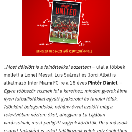
„Most délelőtt is a felnőttekkel edzettem
– utal a többek
mellett a Lionel Messit, Luis Suárezt és Jordi Albát is
alkalmazó
Inter Miami FC-re a 18 éves
Pintér Dániel
. –
Egyre többször visznek fel a kerethez, minden gyerek álma
ilyen futballistákkal együtt gyakorolni és tanulni tőlük.
Időnként belegondolok, néhány évvel ezelőtt még a
televízióban néztem őket, ahogyan a La Ligában
varázsolnak, most pedig itt vagyok közöttük. De a második
csapat tagjaként is sokat találkozunk velük, egy épületben