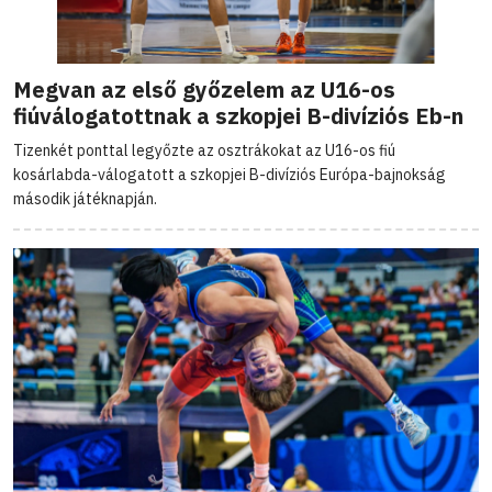
Megvan az első győzelem az U16-os
fiúválogatottnak a szkopjei B-divíziós Eb-n
Tizenkét ponttal legyőzte az osztrákokat az U16-os fiú
kosárlabda-válogatott a szkopjei B-divíziós Európa-bajnokság
második játéknapján.