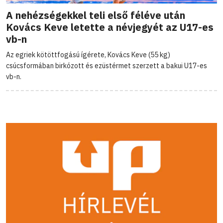
A nehézségekkel teli első féléve után
Kovács Keve letette a névjegyét az U17-es
vb-n
Az egriek kötöttfogású ígérete, Kovács Keve (55 kg)
csúcsformában birkózott és ezüstérmet szerzett a bakui U17-es
vb-n.