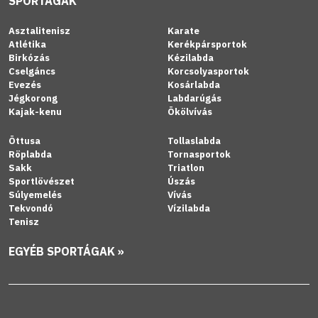
SPORTÁGAK
Asztalitenisz
Karate
Atlétika
Kerékpársportok
Birkózás
Kézilabda
Cselgáncs
Korcsolyasportok
Evezés
Kosárlabda
Jégkorong
Labdarúgás
Kajak-kenu
Ökölvívás
Öttusa
Tollaslabda
Röplabda
Tornasportok
Sakk
Triatlon
Sportlövészet
Úszás
Súlyemelés
Vívás
Tekvondó
Vízilabda
Tenisz
EGYÉB SPORTÁGAK »