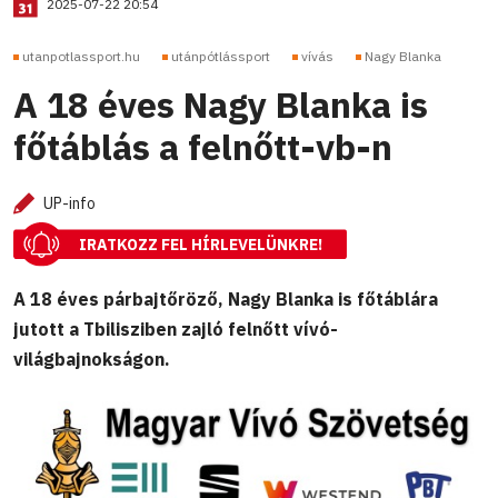
2025-07-22 20:54
utanpotlassport.hu
utánpótlássport
vívás
Nagy Blanka
A 18 éves Nagy Blanka is
főtáblás a felnőtt-vb-n
UP-info
IRATKOZZ FEL HÍRLEVELÜNKRE!
A 18 éves párbajtőröző, Nagy Blanka is főtáblára
jutott a Tbilisziben zajló felnőtt vívó-
világbajnokságon.