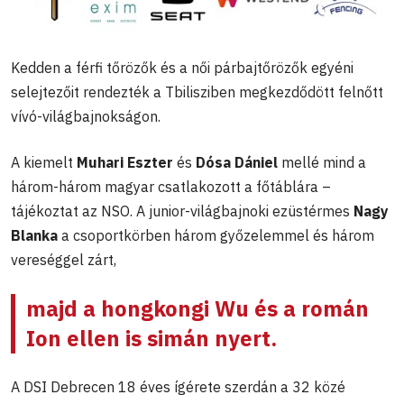
Kedden a férfi tőrözők és a női párbajtőrözők egyéni
selejtezőit rendezték a Tbilisziben megkezdődött felnőtt
vívó-világbajnokságon.
A kiemelt
Muhari Eszter
és
Dósa Dániel
mellé mind a
három-három magyar csatlakozott a főtáblára –
tájékoztat az NSO. A junior-világbajnoki ezüstérmes
Nagy
Blanka
a csoportkörben három győzelemmel és három
vereséggel zárt,
majd a hongkongi Wu és a román
Ion ellen is simán nyert.
A DSI Debrecen 18 éves ígérete szerdán a 32 közé