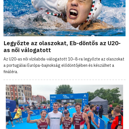
Legyőzte az olaszokat, Eb-döntős az U20-
as női válogatott
Az U20-as női vízilabda-válogatott 10–8-ra legyőzte az olaszokat
a portugáliai Európa-bajnokság elődöntőjében és készülhet a
fináléra.