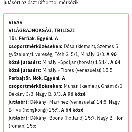
jutásért az észt Differttel mérkőzik.
VÍVÁS
VILÁGBAJNOKSÁG, TBILISZI
Tőr. Férfiak. Egyéni. A
csoportmérkőzéseken:
Dósa (kiemelt), Szemes 5
győzelem/1 vereség, Tóth G. 5/1, Mihályi 3/3.
A 96
közé jutásért:
Mihályi–Spoljar (horvát) 15:14.
A 64
közé jutásért:
Mihályi–Flores (venezuelai) 15:5.
Párbajtőr. Nők. Egyéni. A
csoportmérkőzéseken:
Muhari (kiemelt), Gnám 6/0,
Dékány 3/3, Nagy B. 3/3.
A 96 közé
jutásért:
Dékány–Martinez (venezuelai) 14:8, Nagy
B.–Vu (hongkongi) 15:9.
A 64 közé
jutásért:
Dékány–Boone (holland) 15:7, Nagy B.–Ion
(román) 15:6