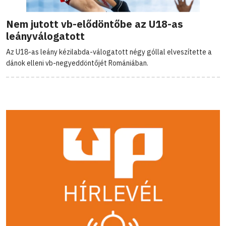
Nem jutott vb-elődöntőbe az U18-as
leányválogatott
Az U18-as leány kézilabda-válogatott négy góllal elveszítette a
dánok elleni vb-negyeddöntőjét Romániában.