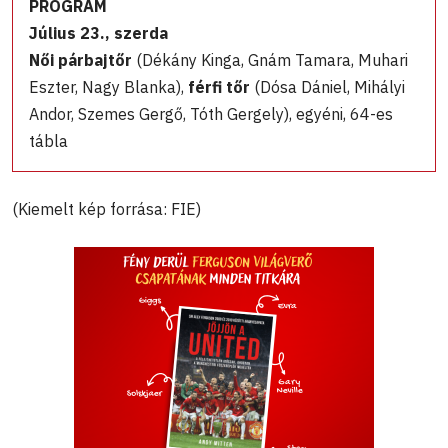
PROGRAM
Július 23., szerda
Női párbajtőr
(Dékány Kinga, Gnám Tamara, Muhari
Eszter, Nagy Blanka),
férfi tőr
(Dósa Dániel, Mihályi
Andor, Szemes Gergő, Tóth Gergely), egyéni, 64-es
tábla
(Kiemelt kép forrása: FIE)