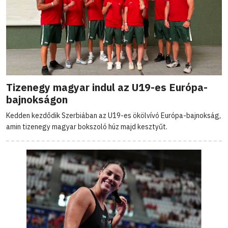
Tizenegy magyar indul az U19-es Európa-
bajnokságon
Kedden kezdődik Szerbiában az U19-es ökölvívó Európa-bajnokság,
amin tizenegy magyar bokszoló húz majd kesztyűt.