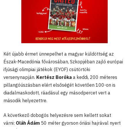
Két újabb érmet ünnepelhet a magyar küldöttség az
Észak-Macedónia fővárosában, Szkopjéban zajló európai
ifjúsági olimpiai játékok (EYOF) csütörtöki
versenynapján.
Kertész Boróka
a keddi, 200 méteres
pillangóúszásban elért elsőségét követően 100-on is
diadalmaskodott, ráadásul egy másodpercet vert a
második helyezettre.
A következő dobogós helyezésre sem kellett sokat
várni:
Oláh Ádám
50 méter gyorson óriási hajrával nyert