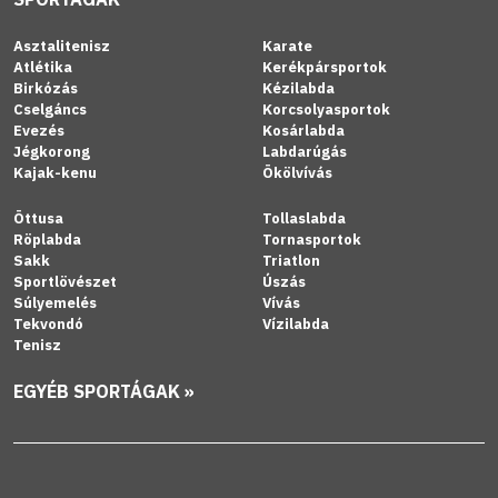
Asztalitenisz
Karate
Atlétika
Kerékpársportok
Birkózás
Kézilabda
Cselgáncs
Korcsolyasportok
Evezés
Kosárlabda
Jégkorong
Labdarúgás
Kajak-kenu
Ökölvívás
Öttusa
Tollaslabda
Röplabda
Tornasportok
Sakk
Triatlon
Sportlövészet
Úszás
Súlyemelés
Vívás
Tekvondó
Vízilabda
Tenisz
EGYÉB SPORTÁGAK »