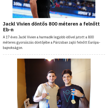
Jackl Vivien döntős 800 méteren a felnőtt
Eb-n
A 17 éves Jackl Vivien a harmadik legjobb idővel jutott a 800
méteres gyorsúszás döntőjébe a Párizsban zajló felnőtt Európa-
bajnokságon.