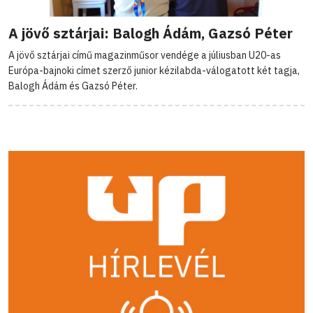
A jövő sztárjai: Balogh Ádám, Gazsó Péter
A jövő sztárjai című magazinműsor vendége a júliusban U20-as
Európa-bajnoki címet szerző junior kézilabda-válogatott két tagja,
Balogh Ádám és Gazsó Péter.