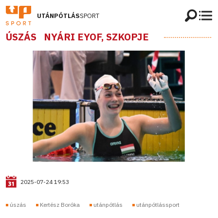
UTÁNPÓTLÁS
SPORT
ÚSZÁS
NYÁRI EYOF, SZKOPJE
2025-07-24 19:53
úszás
Kertész Boróka
utánpótlás
utánpótlássport