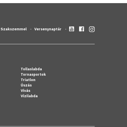
Szakszemmel
Versenynaptár
Tollaslabda
Tornasportok
Triatlon
Úszás
Vívás
Vízilabda