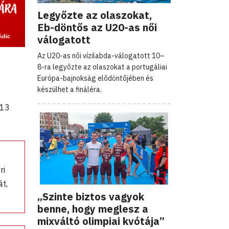
Legyőzte az olaszokat,
Eb-döntős az U20-as női
válogatott
Az U20-as női vízilabda-válogatott 10–
8-ra legyőzte az olaszokat a portugáliai
Európa-bajnokság elődöntőjében és
készülhet a fináléra.
 13
ri
át,
„Szinte biztos vagyok
benne, hogy meglesz a
mixváltó olimpiai kvótája”