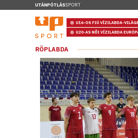
UTÁNPÓTLÁS
SPORT
U16-OS FIÚ VÍZILABDA-VILÁ
U20-AS NŐI VÍZILABDA EURÓ
RÖPLABDA