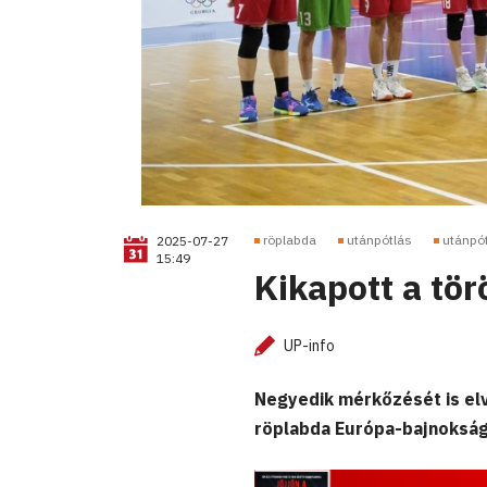
röplabda
utánpótlás
utánpó
2025-07-27
15:49
Kikapott a tör
UP-info
Negyedik mérkőzését is elv
röplabda Európa-bajnoksá