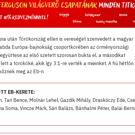
jna után Törökország ellen is vereséget szenvedett a magyar
plabda Európa-bajnokság csoportkörében az örményországi
együttese az első szetett szorosan bukta el, a másodikat
ett a törököké, akik így 3:1-re verték a mieinket. A fiú hétfőn
rkőznek meg az Eb-n
TT EB-KERETE:
, Tari Bence, Molnár Lehel, Gazdik Mihály, Draskóczy Ede, Cse
ha Soma, Vincze Márk, Sári Balázs, Bánhalmi Péter, Balai Bern