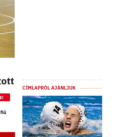
tott
CÍMLAPRÓL AJÁNLJUK
E!
fiú