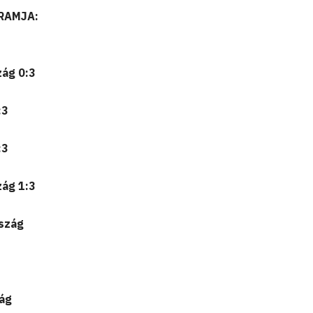
RAMJA:
ág 0:3
:3
:3
ág 1:3
szág
ág