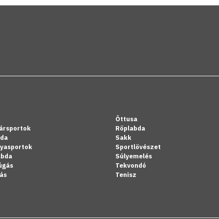
Öttusa
ársportok
Röplabda
bda
Sakk
lyasportok
Sportlövészet
abda
Súlyemelés
úgás
Tekvondó
ás
Tenisz