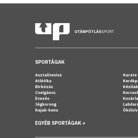
UTÁNPÓTLÁS
SPORT
SPORTÁGAK
Asztalitenisz
Karate
Atlétika
Kerékp
Birkózás
Kézila
Cselgáncs
Korcso
Evezés
Kosárl
Jégkorong
Labdar
Kajak-kenu
Ökölvív
EGYÉB SPORTÁGAK »