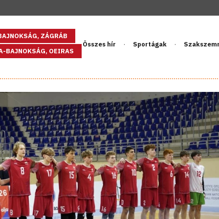
GBAJNOKSÁG, ZÁGRÁB
Összes hír
Sportágak
Szakszem
PA-BAJNOKSÁG, OEIRAS