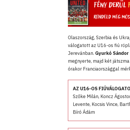
Olaszország, Szerbia és Ukra
válogatott az U16-os fiú rö
Jerevánban.
Gyurkó Sándor
megnyerte, majd két játszma l
órakor Franciaországgal mé
AZ U16-OS FIÚVÁLOGATO
Szőke Milán, Koncz Ágoston
Levente, Kocsis Vince, Bart
Bíró Ádám