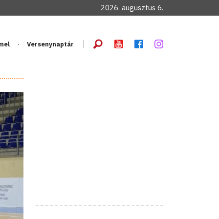
2026. augusztus 6.
mel
Versenynaptár