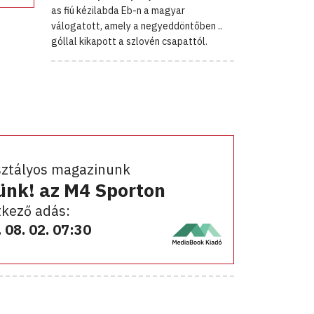
as fiú kézilabda Eb-n a magyar
válogatott, amely a negyeddöntőben ..
góllal kikapott a szlovén csapattól.
sztályos magazinunk
ünk! az M4 Sporton
kező adás:
 08. 02. 07:30