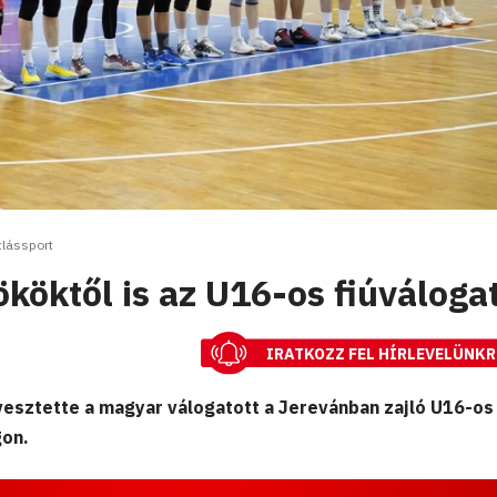
tlássport
ököktől is az U16-os fiúváloga
IRATKOZZ FEL HÍRLEVELÜNKR
esztette a magyar válogatott a Jerevánban zajló U16-os 
gon.