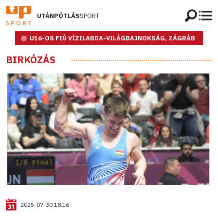
UTÁNPÓTLÁS
SPORT
U16-OS FIÚ VÍZILABDA-VILÁGBAJNOKSÁG, ZÁGRÁB
BIRKÓZÁS
2025-07-30 18:16