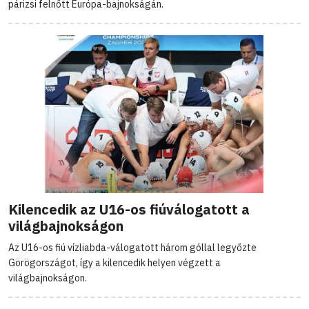
párizsi felnőtt Európa-bajnokságán.
Kilencedik az U16-os fiúválogatott a
világbajnokságon
Az U16-os fiú vízliabda-válogatott három góllal legyőzte
Görögországot, így a kilencedik helyen végzett a
világbajnokságon.