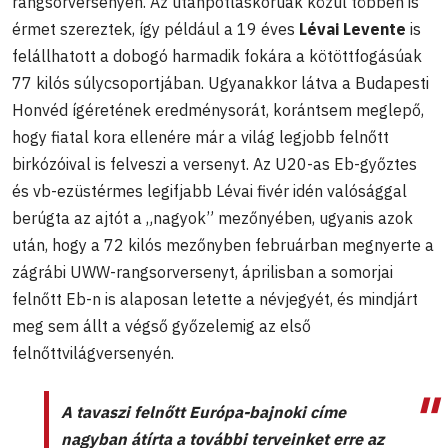
rangsorversenyen. Az utánpótláskorúak közül többen is
érmet szereztek, így például a 19 éves
Lévai Levente
is
felállhatott a dobogó harmadik fokára a kötöttfogásúak
77 kilós súlycsoportjában. Ugyanakkor látva a Budapesti
Honvéd ígéretének eredménysorát, korántsem meglepő,
hogy fiatal kora ellenére már a világ legjobb felnőtt
birkózóival is felveszi a versenyt. Az U20-as Eb-győztes
és vb-ezüstérmes legifjabb Lévai fivér idén valósággal
berúgta az ajtót a „nagyok” mezőnyében, ugyanis azok
után, hogy a 72 kilós mezőnyben februárban megnyerte a
zágrábi UWW-rangsorversenyt, áprilisban a somorjai
felnőtt Eb-n is alaposan letette a névjegyét, és mindjárt
meg sem állt a végső győzelemig az első
felnőttvilágversenyén.
A tavaszi felnőtt Európa-bajnoki címe
nagyban átírta a további terveinket erre az