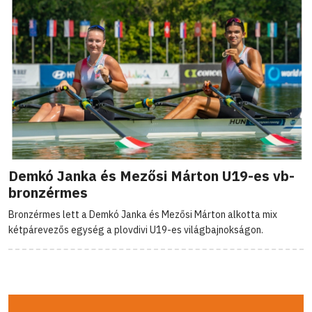
Demkó Janka és Mezősi Márton U19-es vb-
bronzérmes
Bronzérmes lett a Demkó Janka és Mezősi Márton alkotta mix
kétpárevezős egység a plovdivi U19-es világbajnokságon.