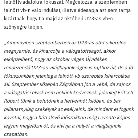
felnőttviadalokra fókuszál. Megcélozza, a szeptemberi
felnőtt vb-n való indulást, illetve édesapja azt sem tartja
kizártnak, hogy fia majd az októberi U23-as vb-n
szőnyegre lépjen.
„Amennyiben szeptemberben az U23-as ob-t sikerülne
megnyernie, és kiharcolja a válogatottságot, akkor
elképzelhető, hogy az október végén Újvidéken
rendezendő U23-as világbajnokságon is rajthoz áll, de a fő
fókuszunkban jelenleg a felnőtt-vb-szereplés kiharcolása
áll. Szeptember közepén Zágrábban jön a vébé, de sajnos
a válogatási elvek nem nekünk kedveznek, jelenleg Fritsch
Róbert tűnik a befutónak a hetvenhét kilóban, és bár
pillanatnyilag csekélyek az esélyeink, de mindent el fogunk
követni, hogy a hátralévő időszakban még Levente képes
legyen megelőzni őt, és kivívja a helyét a világbajnoki
csapatban.