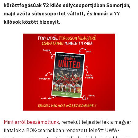
kötöttfogásúak 72 kilós súlycsoportjában Somorján,
majd azóta súlycsoportot váltott, és immár a 77
kilósok között bizonyít.
Mint arról beszámoltunk
, remekül teljesítettek a magyar
fiatalok a BOK-csarnokban rendezett felnőtt UWW-