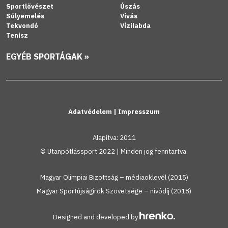
Sportlövészet
Úszás
Súlyemelés
Vívás
Tekvondó
Vízilabda
Tenisz
EGYÉB SPORTÁGAK »
Adatvédelem
|
Impresszum
Alapítva: 2011
© Utanpótlássport 2022 | Minden jog fenntartva.
Magyar Olimpiai Bizottság – médiaoklevél (2015)
Magyar Sportújságírók Szövetsége – nívódíj (2018)
Designed and developed by