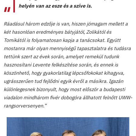
helyén van az esze és a szíve is.
Ráadásul három edzője is van, hiszen jómagam mellett a
két hasonlóan eredményes bátyjától, Zolikától és
Tomikától is folyamatosan kapja a tanácsokat. Együtt
mostanra már olyan mennyiségű tapasztalatra és tudásra
tettünk szert az évek során, amelyet remekül tudunk
hasznosítani Levente felkészítése során, és ennek is
köszönhető, hogy gyakorlatilag lépcsőfokokat kihagyva,
ugrásszerűen tud fejlődni egyik évről a másikra. Igazán
különlegesnek bizonyult, hogy most először a budapesti
viadalon mindhárom fivér dobogóra állhatott felnőtt UWW-
rangsorversenyen.”