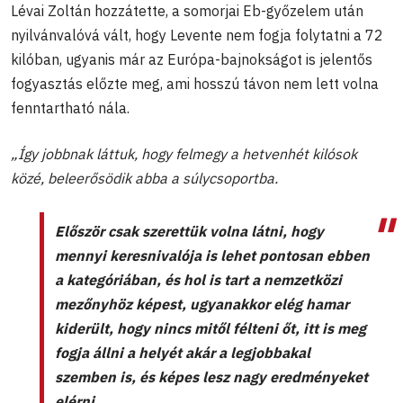
Lévai Zoltán hozzátette, a somorjai Eb-győzelem után
nyilvánvalóvá vált, hogy Levente nem fogja folytatni a 72
kilóban, ugyanis már az Európa-bajnokságot is jelentős
fogyasztás előzte meg, ami hosszú távon nem lett volna
fenntartható nála.
„Így jobbnak láttuk, hogy felmegy a hetvenhét kilósok
közé, beleerősödik abba a súlycsoportba.
Először csak szerettük volna látni, hogy
mennyi keresnivalója is lehet pontosan ebben
a kategóriában, és hol is tart a nemzetközi
mezőnyhöz képest, ugyanakkor elég hamar
kiderült, hogy nincs mitől félteni őt, itt is meg
fogja állni a helyét akár a legjobbakal
szemben is, és képes lesz nagy eredményeket
elérni.