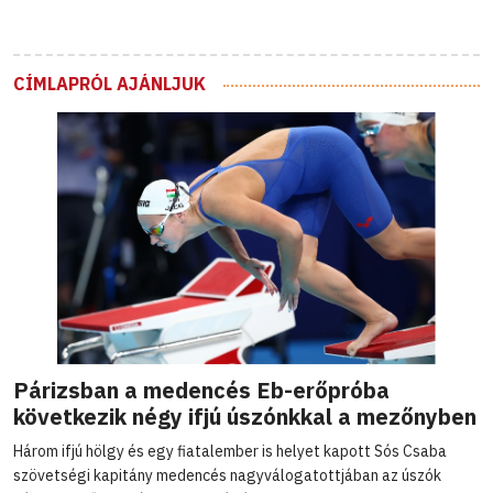
CÍMLAPRÓL AJÁNLJUK
Párizsban a medencés Eb-erőpróba
következik négy ifjú úszónkkal a mezőnyben
Három ifjú hölgy és egy fiatalember is helyet kapott Sós Csaba
szövetségi kapitány medencés nagyválogatottjában az úszók