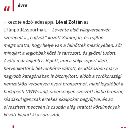
évre
– kezdte edző-édesapja,
Lévai Zoltán
az
Utánpótlássportnak. –
Levente első világversenyén
szerepelt a „nagyok” között Somorján, és rögtön
megmutatta, hogy helye van a felnőttek mezőnyében, sőt
mindjárt a legjobbak közé is tartozott, és győzni tudott.
Azóta már feljebb is lépett, ami a súlycsoport illeti,
hetvenkettőről hetvenhétre váltott, és időközben már a
nagyobb kategóriában is bizonyított: előbb a törökországi
nemzetközi versenyen nyert bronzérmet, majd legutóbbi a
budapesti UWW-rangsorversenyen szerzett újabb bronzot,
ráadásul igencsak értékes skalpokat begyűjtve, és az
elveszített meccsén is csupán elég vitatott körülmények
között kapott ki az orosztól.