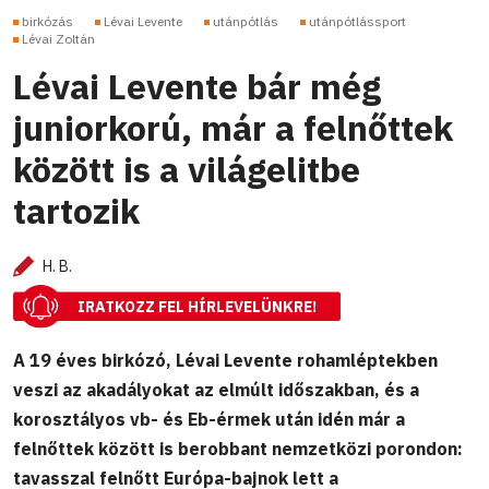
birkózás
Lévai Levente
utánpótlás
utánpótlássport
Lévai Zoltán
Lévai Levente bár még
juniorkorú, már a felnőttek
között is a világelitbe
tartozik
H. B.
IRATKOZZ FEL HÍRLEVELÜNKRE!
A 19 éves birkózó, Lévai Levente rohamléptekben
veszi az akadályokat az elmúlt időszakban, és a
korosztályos vb- és Eb-érmek után idén már a
felnőttek között is berobbant nemzetközi porondon:
tavasszal felnőtt Európa-bajnok lett a