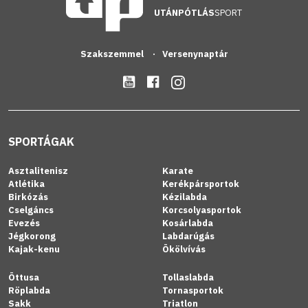
UTÁNPÓTLÁS
SPORT
Szakszemmel
Versenynaptár
SPORTÁGAK
Asztalitenisz
Karate
Atlétika
Kerékpársportok
Birkózás
Kézilabda
Cselgáncs
Korcsolyasportok
Evezés
Kosárlabda
Jégkorong
Labdarúgás
Kajak-kenu
Ökölvívás
Öttusa
Tollaslabda
Röplabda
Tornasportok
Sakk
Triatlon