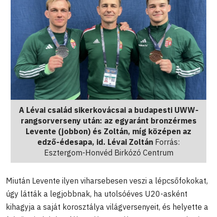
A Lévai család sikerkovácsai a budapesti UWW-
rangsorverseny után: az egyaránt bronzérmes
Levente (jobbon) és Zoltán, míg középen az
edző-édesapa, id. Lévai Zoltán
Forrás:
Esztergom-Honvéd Birkózó Centrum
Miután Levente ilyen viharsebesen veszi a lépcsőfokokat,
úgy látták a legjobbnak, ha utolsóéves U20-asként
kihagyja a saját korosztálya világversenyeit, és helyette a