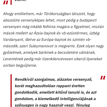
Ahogy említettem, már Törökországban látszott, hogy
abszolúte versenyképes lehet, most pedig a budapesti
versenyen még inkább felhívta magára a figyelmet, miután
mások mellett az Ázsia-bajnok és vb-ezüstérmes, üzbég
Vardanyant, illetve az Európa-bajnok és szintén vb-
második, azeri Suleymanovot is megverte. Ezek olyan nagy
győzelmek, amelyek bárkinek a becsületére válnának,
Leventének pedig már tizenkilencévesen sikerül ilyeneket
sorban begyűjtenie.
Rendkívül szorgalmas, alázatos versenyző,
korát meghazudtolóan roppant éretten
gondolkodik, emellett kitűnő tanuló is, és azt
gondolom, a kiemelkedő intelligenciájának a
szőnyegen is nagy hasznát veszi. Tényleg