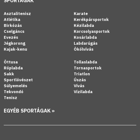
SPORTÁGAK
Asztalitenisz
Karate
Atlétika
Kerékpársportok
Birkózás
Kézilabda
Cselgáncs
Korcsolyasportok
Evezés
Kosárlabda
Jégkorong
Labdarúgás
Kajak-kenu
Ökölvívás
Öttusa
Tollaslabda
Röplabda
Tornasportok
Sakk
Triatlon
Sportlövészet
Úszás
Súlyemelés
Vívás
Tekvondó
Vízilabda
Tenisz
EGYÉB SPORTÁGAK »