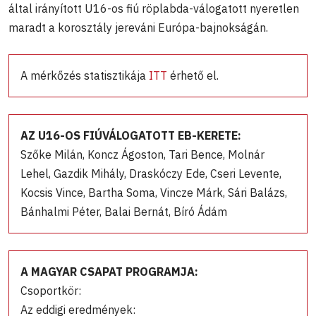
által irányított U16-os fiú röplabda-válogatott nyeretlen
maradt a korosztály jereváni Európa-bajnokságán.
A mérkőzés statisztikája
ITT
érhető el.
AZ U16-OS FIÚVÁLOGATOTT EB-KERETE:
Szőke Milán, Koncz Ágoston, Tari Bence, Molnár
Lehel, Gazdik Mihály, Draskóczy Ede, Cseri Levente,
Kocsis Vince, Bartha Soma, Vincze Márk, Sári Balázs,
Bánhalmi Péter, Balai Bernát, Bíró Ádám
A MAGYAR CSAPAT PROGRAMJA:
Csoportkör:
Az eddigi eredmények: