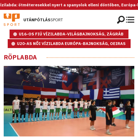
a: ötméteresekkel nyert a spanyolok elleni döntőben, Európa-bajnok 
UTÁNPÓTLÁS
SPORT
U16-OS FIÚ VÍZILABDA-VILÁGBAJNOKSÁG, ZÁGRÁB
U20-AS NŐI VÍZILABDA EURÓPA-BAJNOKSÁG, OEIRAS
RÖPLABDA