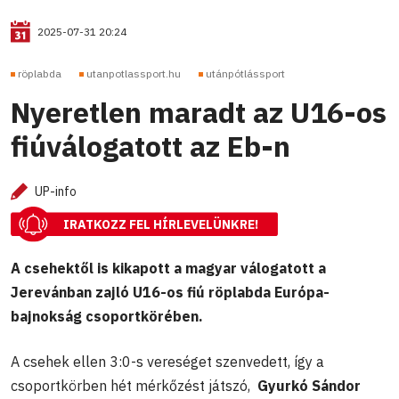
2025-07-31 20:24
röplabda
utanpotlassport.hu
utánpótlássport
Nyeretlen maradt az U16-os
fiúválogatott az Eb-n
UP-info
IRATKOZZ FEL HÍRLEVELÜNKRE!
A csehektől is kikapott a magyar válogatott a
Jerevánban zajló U16-os fiú röplabda Európa-
bajnokság csoportkörében.
A csehek ellen 3:0-s vereséget szenvedett, így a
csoportkörben hét mérkőzést játszó,
Gyurkó Sándor