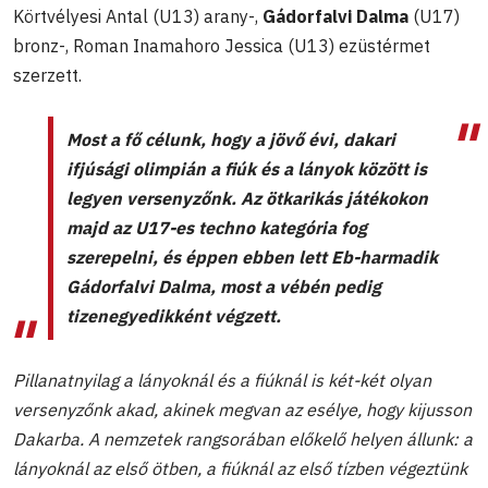
Körtvélyesi Antal (U13) arany-,
Gádorfalvi Dalma
(U17)
bronz-, Roman Inamahoro Jessica (U13) ezüstérmet
szerzett.
Most a fő célunk, hogy a jövő évi, dakari
ifjúsági olimpián a fiúk és a lányok között is
legyen versenyzőnk. Az ötkarikás játékokon
majd az U17-es techno kategória fog
szerepelni, és éppen ebben lett Eb-harmadik
Gádorfalvi Dalma, most a vébén pedig
tizenegyedikként végzett.
Pillanatnyilag a lányoknál és a fiúknál is két-két olyan
versenyzőnk akad, akinek megvan az esélye, hogy kijusson
Dakarba. A nemzetek rangsorában előkelő helyen állunk: a
lányoknál az első ötben, a fiúknál az első tízben végeztünk