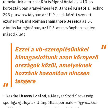
remekeltek a mieink:
Körtvélyesi Antal
az U13-as
korosztályban aranyérmes lett,
Jancsó Kristóf
a Techno
293 plusz osztályban az U19-esek között szerzett
ezüstérmet, míg
Roman Inamahoro Jessica
az 5.0
vitorlás kategóriában, az U13-as mezőnyben szintén
második lett.
Ezzel a vb-szereplésünkkel
kimagaslottunk azon környező
országok közül, amelyeknek
hozzánk hasonlóan nincsen
tengere
– kezdte
Utassy Loránd
, a Magyar Szörf Szövetség
sportigazgatója az Utánpótlássportnak.
– Ugyanakkor