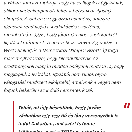
a vébén, ami azt mutatja, hogy ha csillagok is úgy állnak,
akkor mindenképpen ott lehet a helyünk az ifjúsági
olimpián. Azonban ez egy olyan esemény, amelyre
igencsak rendhagyó a kvalifikációs szisztéma,
mondhatnám úgyis, hogy jóformán nincsenek konkrét
kijutási kritériumok. A nemzetközi szövetség, vagyis a
World Sailing és a Nemzetközi Olimpiai Bizottság fogja
majd meghatározni, hogy kik indulhatnak. Az
eredményeink alapján minden esélyünk megvan rá, hogy
megkapjuk a kvótákat. igazából nem tudok olyan
válogatási rendszert elképzelni, amelynek a végén nem
fogunk bekerülni az induló nemzetek közé.
Tehát, mi úgy készülünk, hogy jövőre
várhatóan egy-egy fiú és lány versenyzőnk is
indul Dakarban, ami azért is lenne
különleges, mert a 2010-es, szingapúri