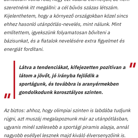
szeretnénk itt megállni: a cél bűvös százas létszám.
Kijelenthetem, hogy a környező országokban közel sincs
ehhez hasonló utánpótlás-nevelés, mint nálunk. Mint
említettem, igyekszünk folyamatosan bővíteni a
bázisunkat, és a fiatalok nevelésére extra figyelmet és
energiát fordítani.
Látva a tendenciákat, kifejezetten pozitívan a
látom a jövőt, jó irányba fejlődik a
sportágunk, és továbbra is aranyérmekben
gondolkodunk korosztályos szinten.
Az biztos: ahhoz, hogy olimpiai szinten is labdába tudjunk
rúgni, azt muszáj megalapoznunk már az utánpótlásban,
ugyanis minél szélesebb a sportági piramis alapja, annál
nagyobb eséllyel lesznek majd kiváló élversenyzőink is.