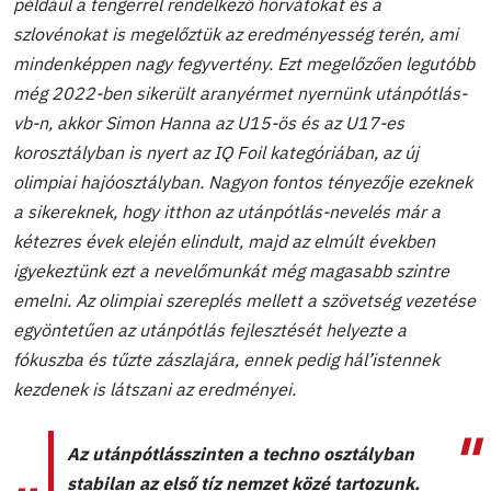
például a tengerrel rendelkező horvátokat és a
szlovénokat is megelőztük az eredményesség terén, ami
mindenképpen nagy fegyvertény. Ezt megelőzően legutóbb
még 2022-ben sikerült aranyérmet nyernünk utánpótlás-
vb-n, akkor Simon Hanna az U15-ös és az U17-es
korosztályban is nyert az IQ Foil kategóriában, az új
olimpiai hajóosztályban. Nagyon fontos tényezője ezeknek
a sikereknek, hogy itthon az utánpótlás-nevelés már a
kétezres évek elején elindult, majd az elmúlt években
igyekeztünk ezt a nevelőmunkát még magasabb szintre
emelni. Az olimpiai szereplés mellett a szövetség vezetése
egyöntetűen az utánpótlás fejlesztését helyezte a
fókuszba és tűzte zászlajára, ennek pedig hál’istennek
kezdenek is látszani az eredményei.
Az utánpótlásszinten a techno osztályban
stabilan az első tíz nemzet közé tartozunk.