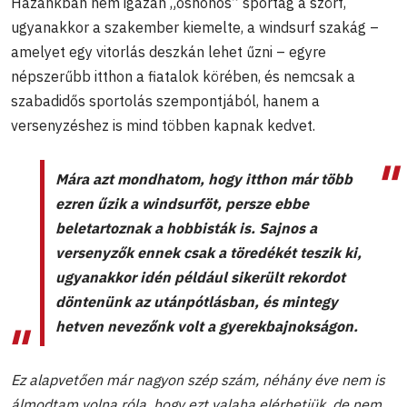
Hazánkban nem igazán „őshonos” sportág a szörf,
ugyanakkor a szakember kiemelte, a windsurf szakág –
amelyet egy vitorlás deszkán lehet űzni – egyre
népszerűbb itthon a fiatalok körében, és nemcsak a
szabadidős sportolás szempontjából, hanem a
versenyzéshez is mind többen kapnak kedvet.
Mára azt mondhatom, hogy itthon már több
ezren űzik a windsurföt, persze ebbe
beletartoznak a hobbisták is. Sajnos a
versenyzők ennek csak a töredékét teszik ki,
ugyanakkor idén például sikerült rekordot
döntenünk az utánpótlásban, és mintegy
hetven nevezőnk volt a gyerekbajnokságon.
Ez alapvetően már nagyon szép szám, néhány éve nem is
álmodtam volna róla, hogy ezt valaha elérhetjük, de nem