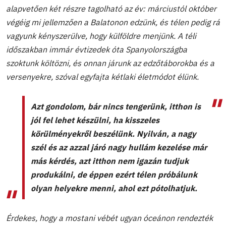
alapvetően két részre tagolható az év: márciustól október
végéig mi jellemzően a Balatonon edzünk, és télen pedig rá
vagyunk kényszerülve, hogy külföldre menjünk. A téli
időszakban immár évtizedek óta Spanyolországba
szoktunk költözni, és onnan járunk az edzőtáborokba és a
versenyekre, szóval egyfajta kétlaki életmódot élünk.
Azt gondolom, bár nincs tengerünk, itthon is
jól fel lehet készülni, ha kisszeles
körülményekről beszélünk. Nyilván, a nagy
szél és az azzal járó nagy hullám kezelése már
más kérdés, azt itthon nem igazán tudjuk
produkálni, de éppen ezért télen próbálunk
olyan helyekre menni, ahol ezt pótolhatjuk.
Érdekes, hogy a mostani vébét ugyan óceánon rendezték