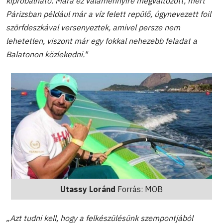
kipróbálható. Mára ez valamennyire megváltozott, mert
Párizsban például már a víz felett repülő, úgynevezett foil
szörfdeszkával versenyeztek, amivel persze nem
lehetetlen, viszont már egy fokkal nehezebb feladat a
Balatonon közlekedni."
Utassy Loránd
Forrás: MOB
„Azt tudni kell, hogy a felkészülésünk szempontjából