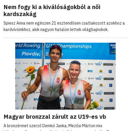
Nem fogy ki a kiválóságokból a női
kardszakág
Spiesz Anna nem egészen 21 esztendősen csatlakozott azokhoz a
kardvívóinkhoz, akik nagyon fiatalon lettek világbajnokok.
Magyar bronzzal zárult az U19-es vb
A bronzérmet szerző Demkó Janka, Mezősi Márton mix