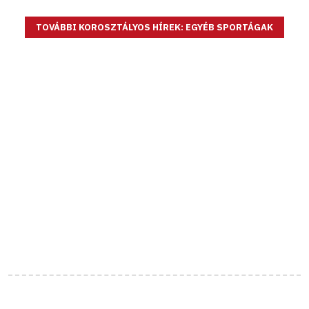
TOVÁBBI KOROSZTÁLYOS HÍREK: EGYÉB SPORTÁGAK