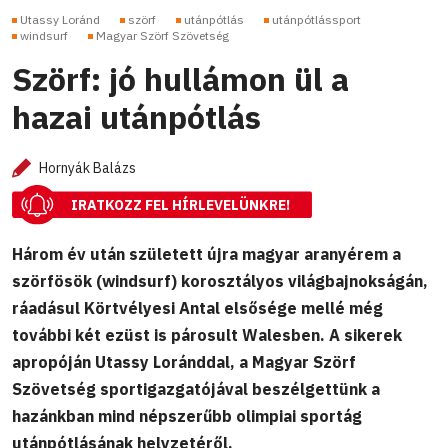
Utassy Loránd
szörf
utánpótlás
utánpótlássport
windsurf
Magyar Szörf Szövetség
Szörf: jó hullámon ül a
hazai utánpótlás
Hornyák Balázs
IRATKOZZ FEL HÍRLEVELÜNKRE!
Három év után született újra magyar aranyérem a
szörfösök (windsurf) korosztályos világbajnokságán,
ráadásul Körtvélyesi Antal elsősége mellé még
további két ezüst is párosult Walesben. A sikerek
apropóján Utassy Loránddal, a Magyar Szörf
Szövetség sportigazgatójával beszélgettünk a
hazánkban mind népszerűbb olimpiai sportág
utánpótlásának helyzetéről.