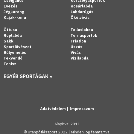
Cselgáncs
Korcsolyasportok
Evezés
Kosárlabda
Jégkorong
Labdarúgás
Kajak-kenu
Ökölvívás
Öttusa
Tollaslabda
Röplabda
Tornasportok
Sakk
Triatlon
Sportlövészet
Úszás
Súlyemelés
Vívás
Tekvondó
Vízilabda
Tenisz
EGYÉB SPORTÁGAK »
Adatvédelem
|
Impresszum
Alapítva: 2011
© Utanpótlássport 2022 | Minden jog fenntartva.