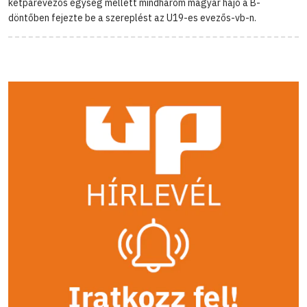
kétpárevezős egység mellett mindhárom magyar hajó a B-
döntőben fejezte be a szereplést az U19-es evezős-vb-n.