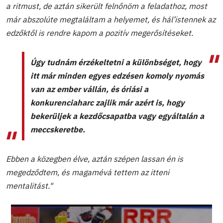
a ritmust, de aztán sikerült felnőnöm a feladathoz, most
már abszolúte megtaláltam a helyemet, és hál’istennek az
edzőktől is rendre kapom a pozitív megerősítéseket.
Úgy tudnám érzékeltetni a különbséget, hogy
itt már minden egyes edzésen komoly nyomás
van az ember vállán, és óriási a
konkurenciaharc zajlik már azért is, hogy
bekerüljek a kezdőcsapatba vagy egyáltalán a
meccskeretbe.
Ebben a közegben élve, aztán szépen lassan én is
megedződtem, és magamévá tettem az itteni
mentalitást."