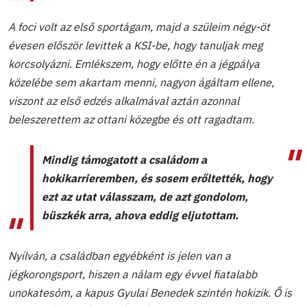
A foci volt az első sportágam, majd a szüleim négy-öt
évesen először levittek a KSI-be, hogy tanuljak meg
korcsolyázni. Emlékszem, hogy előtte én a jégpálya
közelébe sem akartam menni, nagyon ágáltam ellene,
viszont az első edzés alkalmával aztán azonnal
beleszerettem az ottani közegbe és ott ragadtam.
Mindig támogatott a családom a
hokikarrieremben, és sosem erőltették, hogy
ezt az utat válasszam, de azt gondolom,
büszkék arra, ahova eddig eljutottam.
Nyilván, a családban egyébként is jelen van a
jégkorongsport, hiszen a nálam egy évvel fiatalabb
unokatesóm, a kapus Gyulai Benedek szintén hokizik. Ő is