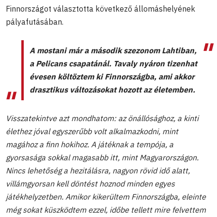
Finnországot választotta következő állomáshelyének
pályafutásában.
A mostani már a második szezonom Lahtiban,
a Pelicans csapatánál. Tavaly nyáron tizenhat
évesen költöztem ki Finnországba, ami akkor
drasztikus változásokat hozott az életemben.
Visszatekintve azt mondhatom: az önállósághoz, a kinti
élethez jóval egyszerűbb volt alkalmazkodni, mint
magához a finn hokihoz. A játéknak a tempója, a
gyorsasága sokkal magasabb itt, mint Magyarországon.
Nincs lehetőség a hezitálásra, nagyon rövid idő alatt,
villámgyorsan kell döntést hoznod minden egyes
játékhelyzetben. Amikor kikerültem Finnországba, eleinte
még sokat küszködtem ezzel, időbe tellett mire felvettem