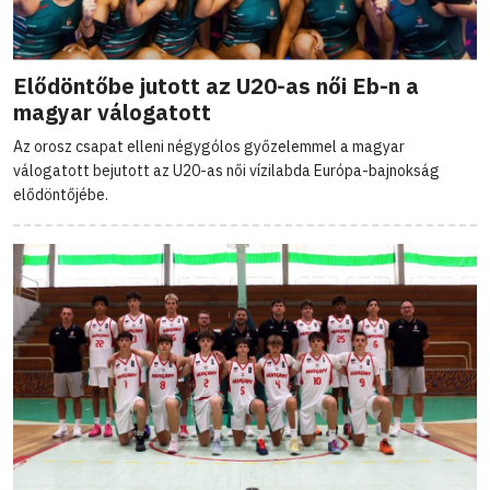
Elődöntőbe jutott az U20-as női Eb-n a
magyar válogatott
Az orosz csapat elleni négygólos győzelemmel a magyar
válogatott bejutott az U20-as női vízilabda Európa-bajnokság
elődöntőjébe.