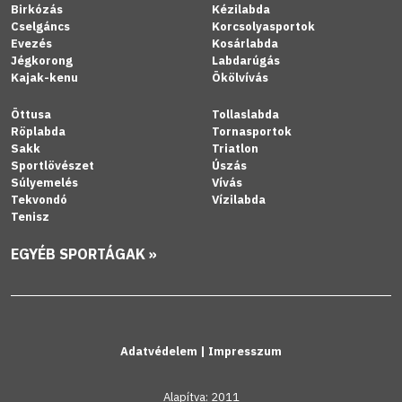
Birkózás
Kézilabda
Cselgáncs
Korcsolyasportok
Evezés
Kosárlabda
Jégkorong
Labdarúgás
Kajak-kenu
Ökölvívás
Öttusa
Tollaslabda
Röplabda
Tornasportok
Sakk
Triatlon
Sportlövészet
Úszás
Súlyemelés
Vívás
Tekvondó
Vízilabda
Tenisz
EGYÉB SPORTÁGAK »
Adatvédelem
|
Impresszum
Alapítva: 2011