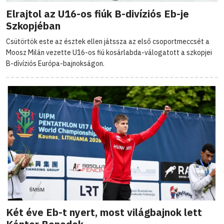
Elrajtol az U16-os fiúk B-divíziós Eb-je
Szkopjéban
Csütörtök este az észtek ellen játssza az első csoportmeccsét a
Moosz Milán vezette U16-os fiú kosárlabda-válogatott a szkopjei
B-dívíziós Európa-bajnokságon.
Két éve Eb-t nyert, most világbajnok lett