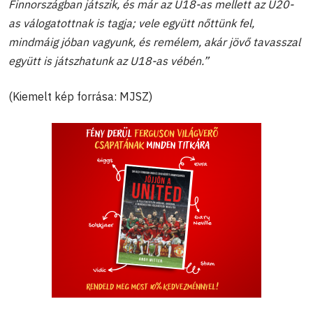
Finnországban játszik, és már az U18-as mellett az U20-
as válogatottnak is tagja; vele együtt nőttünk fel,
mindmáig jóban vagyunk, és remélem, akár jövő tavasszal
együtt is játszhatunk az U18-as vébén.”
(Kiemelt kép forrása: MJSZ)