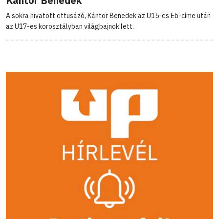
Kántor Benedek
A sokra hivatott öttusázó, Kántor Benedek az U15-ös Eb-címe után
az U17-es korosztályban világbajnok lett.