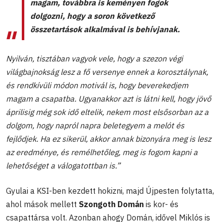
magam, továbbra is keményen fogok
dolgozni, hogy a soron következő
összetartások alkalmával is behívjanak.
Nyilván, tisztában vagyok vele, hogy a szezon végi
világbajnokság lesz a fő versenye ennek a korosztálynak,
és rendkívüli módon motivál is, hogy beverekedjem
magam a csapatba. Ugyanakkor azt is látni kell, hogy jövő
áprilisig még sok idő eltelik, nekem most elsősorban az a
dolgom, hogy napról napra beletegyem a melót és
fejlődjek. Ha ez sikerül, akkor annak bizonyára meg is lesz
az eredménye, és remélhetőleg, meg is fogom kapni a
lehetőséget a válogatottban is.”
Gyulai a KSI-ben kezdett hokizni, majd Újpesten folytatta,
ahol mások mellett
Szongoth Domán
is kor- és
csapattársa volt. Azonban ahogy Domán, idővel Miklós is