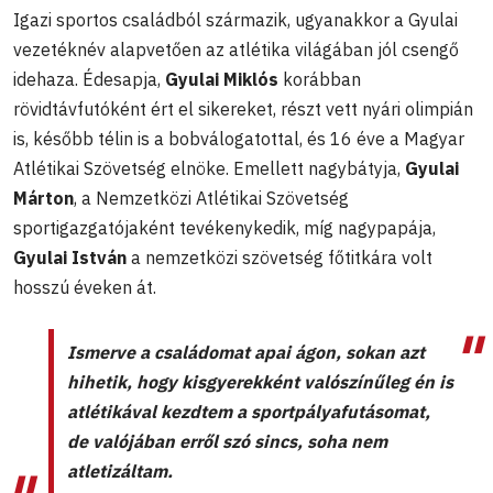
Igazi sportos családból származik, ugyanakkor a Gyulai
vezetéknév alapvetően az atlétika világában jól csengő
idehaza. Édesapja,
Gyulai Miklós
korábban
rövidtávfutóként ért el sikereket, részt vett nyári olimpián
is, később télin is a bobválogatottal, és 16 éve a Magyar
Atlétikai Szövetség elnöke. Emellett nagybátyja,
Gyulai
Márton
, a Nemzetközi Atlétikai Szövetség
sportigazgatójaként tevékenykedik, míg nagypapája,
Gyulai István
a nemzetközi szövetség főtitkára volt
hosszú éveken át.
Ismerve a családomat apai ágon, sokan azt
hihetik, hogy kisgyerekként valószínűleg én is
atlétikával kezdtem a sportpályafutásomat,
de valójában erről szó sincs, soha nem
atletizáltam.