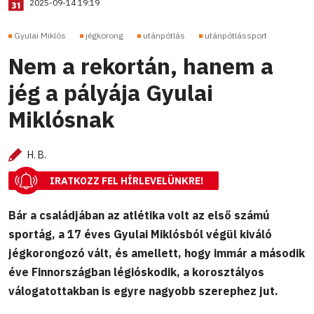
2025-09-14 19:19
Gyulai Miklós
jégkorong
utánpótlás
utánpótlássport
Nem a rekortán, hanem a
jég a pályája Gyulai
Miklósnak
H. B.
IRATKOZZ FEL HÍRLEVELÜNKRE!
Bár a családjában az atlétika volt az első számú
sportág, a 17 éves Gyulai Miklósból végül kiváló
jégkorongozó vált, és amellett, hogy immár a második
éve Finnországban légióskodik, a korosztályos
válogatottakban is egyre nagyobb szerephez jut.