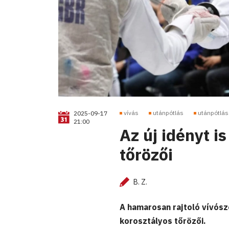
vívás
utánpótlás
utánpótlás
2025-09-17
21:00
Az új idényt i
tőrözői
B. Z.
A hamarosan rajtoló vívósz
korosztályos tőrözői.