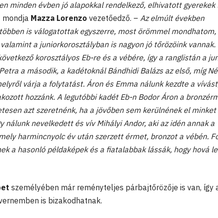
 minden évben jó alapokkal rendelkező, elhivatott gyerekek
 mondja
Mazza Lorenzo
vezetőedző. –
Az elmúlt években
ek többen is válogatottak egyszerre, most örömmel mondhatom,
alamint a juniorkorosztályban is nagyon jó tőrözöink vannak.
következő korosztályos Eb-re és a vébére, így a ranglistán a ju
 Petra a második, a kadétoknál Bándhidi Balázs az első, míg N
yről várja a folytatást. Áron és Emma nálunk kezdte a vívást
akozott hozzánk. A legutóbbi kadét Eb-n Bodor Áron a bronzér
etesen azt szeretnénk, ha a jövőben sem kerülnének el minket
y nálunk nevelkedett és vív Mihályi Andor, aki az idén annak a
amely harmincnyolc év után szerzett érmet, bronzot a vébén. F
k a hasonló példaképek és a fiatalabbak lássák, hogy hová l
bet
személyében már reményteljes párbajtőrözője is van, így 
vernemben is bizakodhatnak.