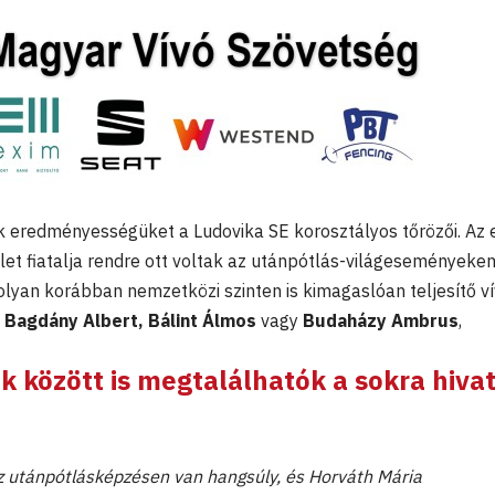
k eredményességüket a Ludovika SE korosztályos tőrözői. Az 
let fiatalja rendre ott voltak az utánpótlás-világeseményeken
olyan korábban nemzetközi szinten is kimagaslóan teljesítő v
t
Bagdány Albert, Bálint Álmos
vagy
Budaházy Ambrus
,
k között is megtalálhatók a sokra hivat
 utánpótlásképzésen van hangsúly, és Horváth Mária