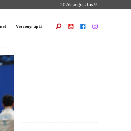
2026. augusztus 9.
mel
Versenynaptár