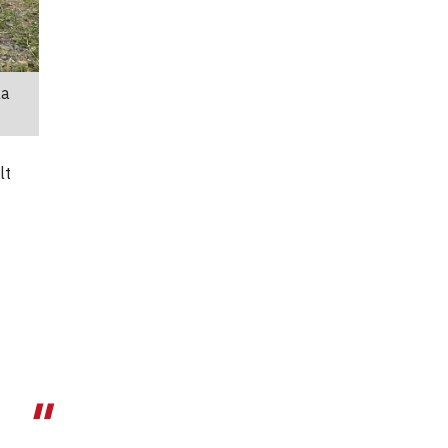
ka
lt