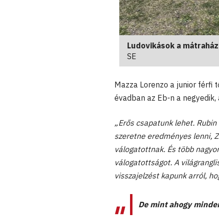
Ludovikások a mátraházi
SE
Mazza Lorenzo a junior férfi 
évadban az Eb-n a negyedik, a
„
Erős csapatunk lehet. Rubin 
szeretne eredményes lenni, Zs
válogatottnak. És több nagyon
válogatottságot. A világrangli
visszajelzést kapunk arról, ho
De mint ahogy minden