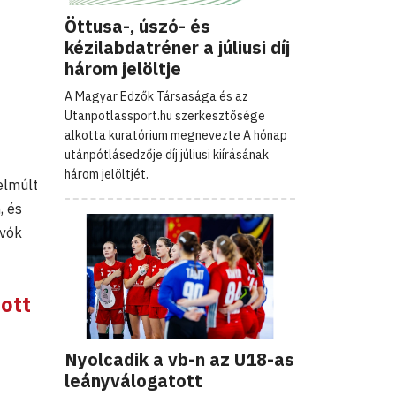
Öttusa-, úszó- és
kézilabdatréner a júliusi díj
három jelöltje
A Magyar Edzők Társasága és az
Utanpotlassport.hu szerkesztősége
alkotta kuratórium megnevezte A hónap
utánpótlásedzője díj júliusi kiírásának
három jelöltjét.
elmúlt
, és
ívók
ott
Nyolcadik a vb-n az U18-as
leányválogatott