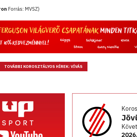
ron
Forrás: MVSZ)
TOVÁBBI KOROSZTÁLYOS HÍREK: VÍVÁS
Koro
Jöv
Követ
2026.