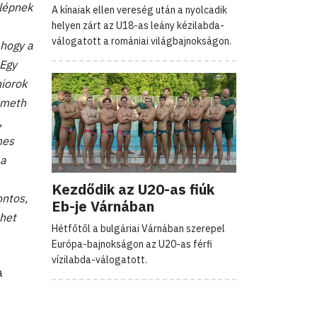
 lépnek
A kínaiak ellen vereség után a nyolcadik
helyen zárt az U18-as leány kézilabda-
válogatott a romániai világbajnokságon.
 hogy a
 Egy
niorok
émeth
,
mes
 a
Kezdődik az U20-as fiúk
ontos,
Eb-je Várnában
ehet
Hétfőtől a bulgáriai Várnában szerepel
Európa-bajnokságon az U20-as férfi
vízilabda-válogatott.
a