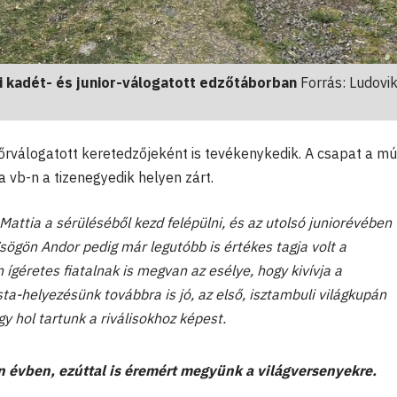
 kadét- és junior-válogatott edzőtáborban
Forrás: Ludovi
tőrválogatott keretedzőjeként is tevékenykedik. A csapat a mú
 vb-n a tizenegyedik helyen zárt.
Mattia a sérüléséből kezd felépülni, és az utolsó juniorévében
ögön Andor pedig már legutóbb is értékes tagja volt a
 ígéretes fiatalnak is megvan az esélye, hogy kivívja a
sta-helyezésünk továbbra is jó, az első, isztambuli világkupán
gy hol tartunk a riválisokhoz képest.
 évben, ezúttal is éremért megyünk a világversenyekre.