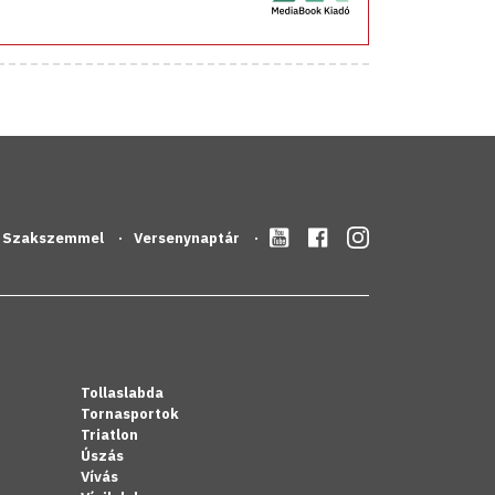
Szakszemmel
Versenynaptár
Tollaslabda
Tornasportok
Triatlon
Úszás
Vívás