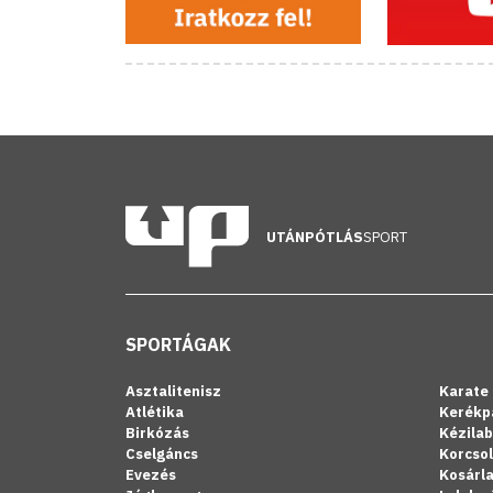
UTÁNPÓTLÁS
SPORT
SPORTÁGAK
Asztalitenisz
Karate
Atlétika
Kerékp
Birkózás
Kézila
Cselgáncs
Korcso
Evezés
Kosárl