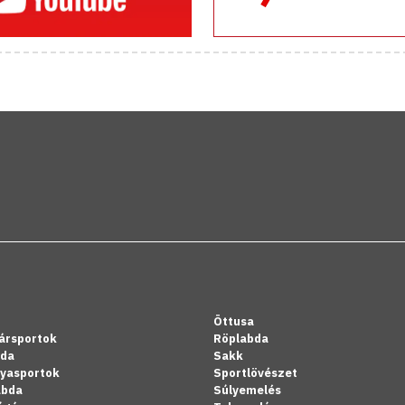
Öttusa
ársportok
Röplabda
bda
Sakk
lyasportok
Sportlövészet
abda
Súlyemelés