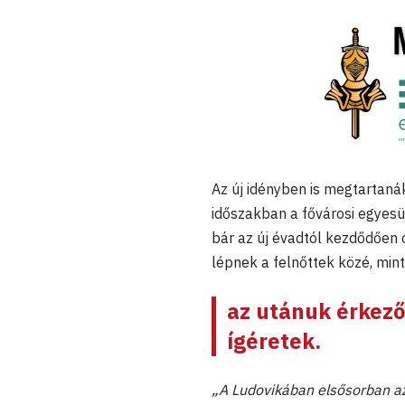
Az új idényben is megtartaná
időszakban a fővárosi egyesü
bár az új évadtól kezdődően 
lépnek a felnőttek közé, min
az utánuk érkező
ígéretek.
„A Ludovikában elsősorban az