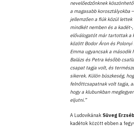
nevelőedzőnknek köszönhetően
a magasabb korosztályokba
–
jellemzően a fiúk közül lett
mindkét nemben és a kadét-, v
előválogatót már tartottak a 
között Bodor Áron és Polonyi
Emma ugyancsak a második hel
Balázs és Petra később csatl
csapat tagja volt, és termész
sikerek. Külön büszkeség, hog
felnőttcsapatnak volt tagja, 
hogy a klubunkban meglegyene
eljutni.”
A Ludovikának
Süveg Erzsé
kadétok között ebben a fegy