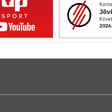
Koro
Jöv
Követ
2026.