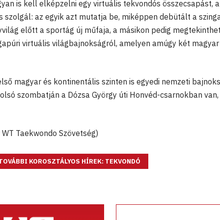
an is kell elképzelni egy virtuális tekvondós összecsapást, a
 is szolgál: az egyik azt mutatja be, miképpen debütált a szing
yvilág előtt a sportág új műfaja, a másikon pedig megtekinthe
gapúri virtuális világbajnokságról, amelyen amúgy két magyar 
első magyar és kontinentális szinten is egyedi nemzeti bajnok
olsó szombatján a Dózsa György úti Honvéd-csarnokban van,
ar WT Taekwondo Szövetség)
TOVÁBBI KOROSZTÁLYOS HÍREK: TEKVONDÓ