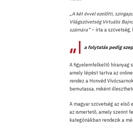
„A két évvel ezelőtti, szinga
Világszövetség Virtuális Bajn
számára”
– írta a szövetség,
a folytatás pedig sz
A figyelemfelkeltő híranyag 
amely lépést tartva az onlin
rendez a Honvéd Vívócsarnok
bemutassa, miként illeszthető
A magyar szövetség az első eu
az ismertető, amely szerint f
kategóriákban rendezik a mé