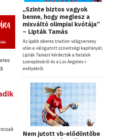
„Szinte biztos vagyok
benne, hogy meglesz a
mixváltó olimpiai kvótája”
– Lipták Tamás
Az újabb sikeres triatlon-világverseny
után a válogatott szövetségi kapitányát,
Lipták Tamást kérdeztük a fiatalok
netes
szerepléséről és a Los Angeles-i
di
esélyekről.
adik
encsak
Nem jutott vb-elődöntőbe