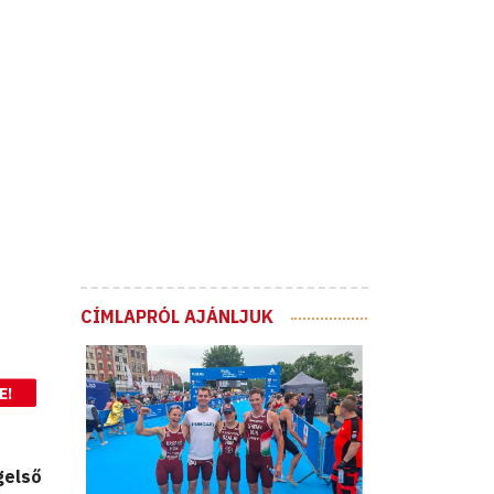
CÍMLAPRÓL AJÁNLJUK
E!
gelső