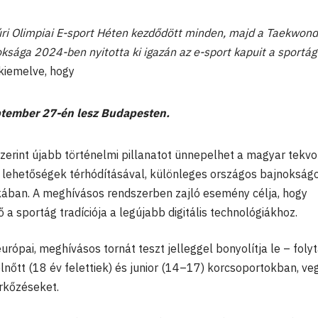
púri Olimpiai E-sport Héten kezdődött minden, majd a Taekwon
oksága 2024-ben nyitotta ki igazán az e-sport kapuit a sportág
 kiemelve, hogy
eptember 27-én lesz Budapesten
.
szerint újabb történelmi pillanatot ünnepelhet a magyar tekvo
e lehetőségek térhódításával, különleges országos bajnokság
ában. A meghívásos rendszerben zajló esemény célja, hogy
 a sportág tradíciója a legújabb digitális technológiákhoz.
rópai, meghívásos tornát teszt jelleggel bonyolítja le – foly
elnőtt (18 év felettiek) és junior (14–17) korcsoportokban, ve
rkőzéseket.