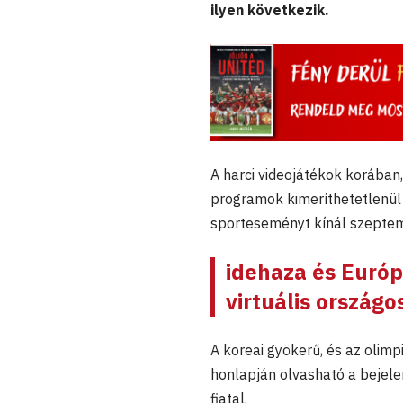
ilyen következik.
A harci videojátékok korában
programok kimeríthetetlenül 
sporteseményt kínál szepte
idehaza és Európ
virtuális országo
A koreai gyökerű, és az olim
honlapján olvasható a bejele
fiatal.