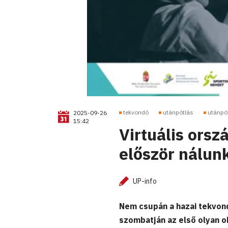
tekvondó
utánpótlás
utánpó
2025-09-26
15:42
Virtuális ors
először nálun
UP-info
Nem csupán a hazai tekvon
szombatján az első olyan ob