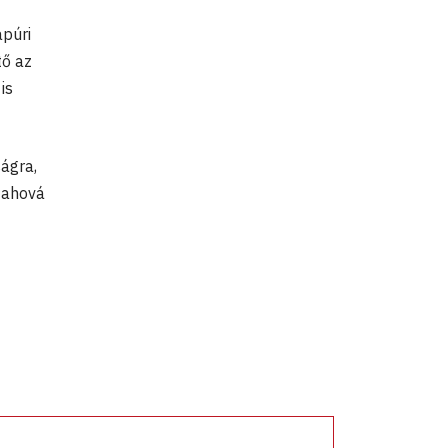
apúri
tő az
is
ságra,
 ahová