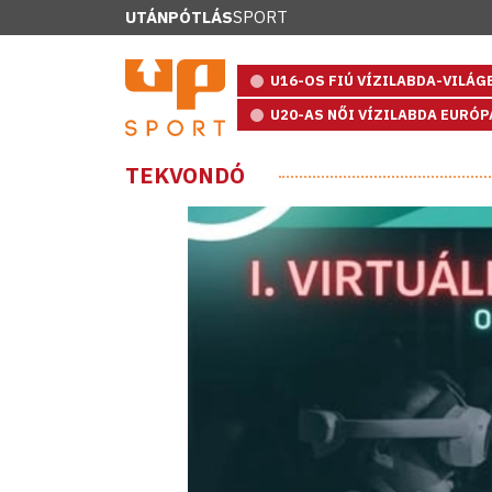
UTÁNPÓTLÁS
SPORT
U16-OS FIÚ VÍZILABDA-VILÁ
U20-AS NŐI VÍZILABDA EURÓ
TEKVONDÓ