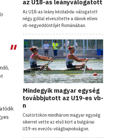
az U18-as leányválogatott
Az U18-as leány kézilabda-válogatott
do
négy góllal elveszítette a dánok elleni
vb-negyeddöntőjét Romániában.
ndó,
ot
Mindegyik magyar egység
továbbjutott az U19-es vb-
n
tatódik
Csütörtökön mindhárom magyar egység
gyes
sikerrel vette az első kört a bulgáriai
U19-es evezős-világbajnokságon.