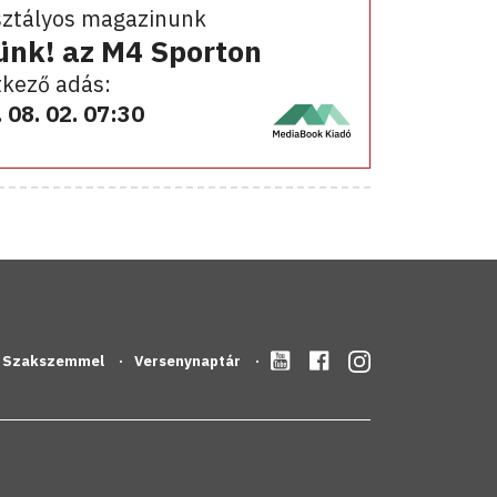
sztályos magazinunk
ünk! az M4 Sporton
kező adás:
 08. 02. 07:30
Szakszemmel
Versenynaptár