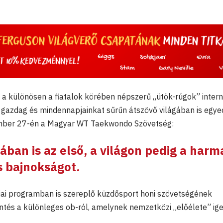
, a különösen a fiatalok körében népszerű „ütök-rúgok” inter
gazdag és mindennapjainkat sűrűn átszövő világában is egye
mber 27-én a Magyar WT Taekwondo Szövetség:
ában is az első, a világon pedig a harm
s bajnokságot.
piai programban is szereplő küzdősport honi szövetségének
ntés a különleges ob-ról, amelynek nemzetközi „előélete” ig