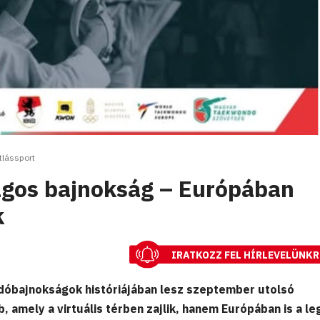
tlássport
zágos bajnokság – Európában
k
IRATKOZZ FEL HÍRLEVELÜNKR
dóbajnokságok históriájában lesz szeptember utolsó
, amely a virtuális térben zajlik, hanem Európában is a le