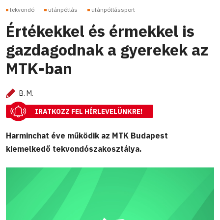
tekvondó
utánpótlás
utánpótlássport
Értékekkel és érmekkel is
gazdagodnak a gyerekek az
MTK-ban
B. M.
IRATKOZZ FEL HÍRLEVELÜNKRE!
Harminchat éve működik az MTK Budapest
kiemelkedő tekvondószakosztálya.