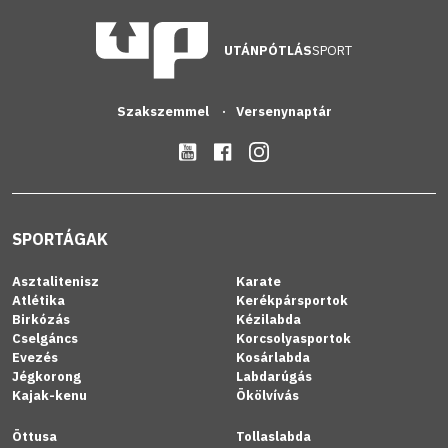
UTÁNPÓTLÁS
SPORT
Szakszemmel
Versenynaptár
SPORTÁGAK
Asztalitenisz
Karate
Atlétika
Kerékpársportok
Birkózás
Kézilabda
Cselgáncs
Korcsolyasportok
Evezés
Kosárlabda
Jégkorong
Labdarúgás
Kajak-kenu
Ökölvívás
Öttusa
Tollaslabda