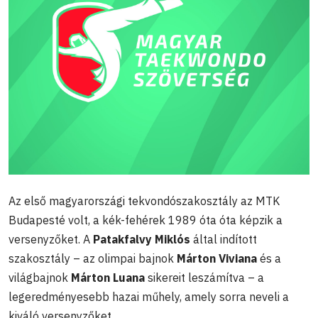
Az első magyarországi tekvondószakosztály az MTK
Budapesté volt, a kék-fehérek 1989 óta óta képzik a
versenyzőket. A
Patakfalvy Miklós
által indított
szakosztály – az olimpai bajnok
Márton Viviana
és a
világbajnok
Márton Luana
sikereit leszámítva – a
legeredményesebb hazai műhely, amely sorra neveli a
kiváló versenyzőket.