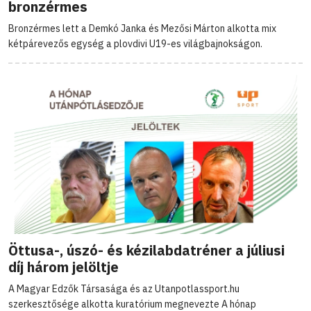
bronzérmes
Bronzérmes lett a Demkó Janka és Mezősi Márton alkotta mix
kétpárevezős egység a plovdivi U19-es világbajnokságon.
Öttusa-, úszó- és kézilabdatréner a júliusi
díj három jelöltje
A Magyar Edzők Társasága és az Utanpotlassport.hu
szerkesztősége alkotta kuratórium megnevezte A hónap