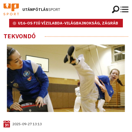
UTÁNPÓTLÁS
SPORT
U16-OS FIÚ VÍZILABDA-VILÁGBAJNOKSÁG, ZÁGRÁB
TEKVONDÓ
2025-09-27 13:13