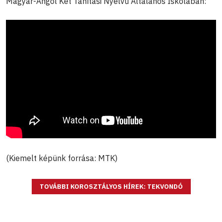
Magyar-Angol Két Tanítási Nyelvű Általános Iskolában:
(Kiemelt képünk forrása: MTK)
TOVÁBBI KOROSZTÁLYOS HÍREK: TEKVONDÓ