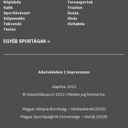
Röplabda
Tornasportok
Sakk
Triatlon
Sportlövészet
Úszás
Súlyemelés
Vívás
Tekvondó
Vízilabda
Tenisz
EGYÉB SPORTÁGAK »
Adatvédelem
|
Impresszum
Alapítva: 2011
© Utanpótlássport 2022 | Minden jog fenntartva.
Magyar Olimpiai Bizottság – médiaoklevél (2015)
Magyar Sportújságírók Szövetsége – nívódíj (2018)