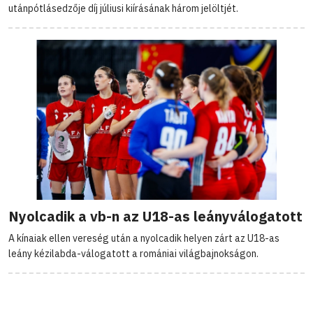
utánpótlásedzője díj júliusi kiírásának három jelöltjét.
Nyolcadik a vb-n az U18-as leányválogatott
A kínaiak ellen vereség után a nyolcadik helyen zárt az U18-as
leány kézilabda-válogatott a romániai világbajnokságon.