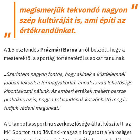
megismerjük tekvondó nagyon
szép kultúráját is, ami építi az
értékrendünket.
A 15 esztendős
Prázmári Barna
arról beszélt, hogy a
mesterektől a sportág történetéről is sokat tanulnak.
„Szerintem nagyon fontos, hogy akinek a küzdelemnél
jobban fekszik a formagyakorlat, annak is van lehetősége
kibontakozni nálunk. Az emberi értékek mellett persze
praktikus az is, hogy a tekvondónak köszönhető meg is
tudjuk védeni magunkat."
A Utanpotlassport.hu szerkesztősége által készített, az
M4 Sporton futó Jövünk!-magazin forgatott a Városligeti