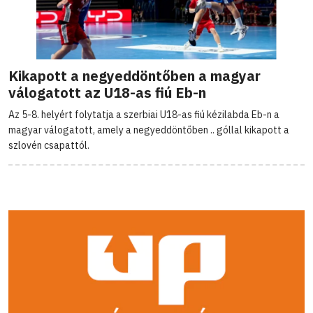
Kikapott a negyeddöntőben a magyar
válogatott az U18-as fiú Eb-n
Az 5-8. helyért folytatja a szerbiai U18-as fiú kézilabda Eb-n a
magyar válogatott, amely a negyeddöntőben .. góllal kikapott a
szlovén csapattól.