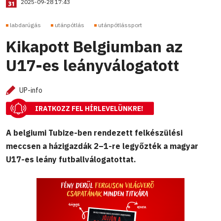
2025-09-28 17:43
labdarúgás
utánpótlás
utánpótlássport
Kikapott Belgiumban az
U17-es leányválogatott
UP-info
IRATKOZZ FEL HÍRLEVELÜNKRE!
A belgiumi Tubize-ben rendezett felkészülési
meccsen a házigazdák 2–1-re legyőzték a magyar
U17-es leány futballválogatottat.