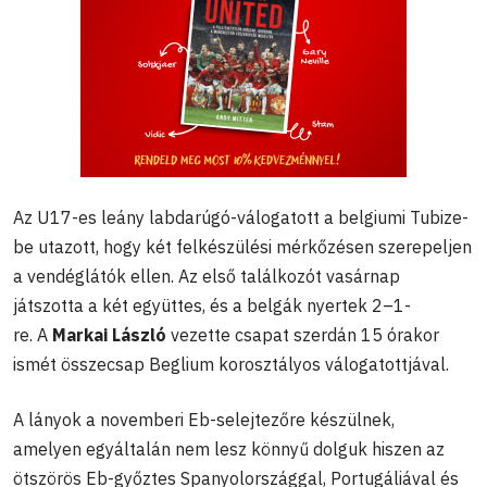
Az U17-es leány labdarúgó-válogatott a belgiumi Tubize-
be utazott, hogy két felkészülési mérkőzésen szerepeljen
a vendéglátók ellen. Az első találkozót vasárnap
játszotta a két együttes, és a belgák nyertek 2–1-
re. A
Markai László
vezette csapat szerdán 15 órakor
ismét összecsap Beglium korosztályos válogatottjával.
A lányok a novemberi Eb-selejtezőre készülnek,
amelyen egyáltalán nem lesz könnyű dolguk hiszen az
ötszörös Eb-győztes Spanyolországgal, Portugáliával és