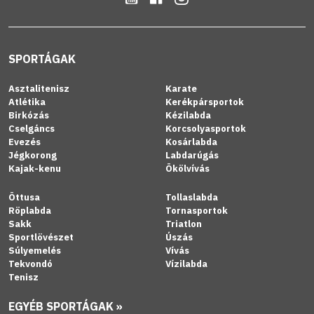
SPORTÁGAK
Asztalitenisz
Karate
Atlétika
Kerékpársportok
Birkózás
Kézilabda
Cselgáncs
Korcsolyasportok
Evezés
Kosárlabda
Jégkorong
Labdarúgás
Kajak-kenu
Ökölvívás
Öttusa
Tollaslabda
Röplabda
Tornasportok
Sakk
Triatlon
Sportlövészet
Úszás
Súlyemelés
Vívás
Tekvondó
Vízilabda
Tenisz
EGYÉB SPORTÁGAK »