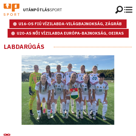
UTÁNPÓTLÁS
SPORT
U16-OS FIÚ VÍZILABDA-VILÁGBAJNOKSÁG, ZÁGRÁB
U20-AS NŐI VÍZILABDA EURÓPA-BAJNOKSÁG, OEIRAS
LABDARÚGÁS