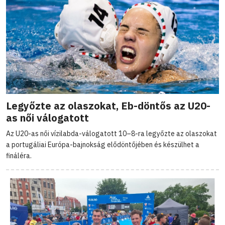
Legyőzte az olaszokat, Eb-döntős az U20-
as női válogatott
Az U20-as női vízilabda-válogatott 10–8-ra legyőzte az olaszokat
a portugáliai Európa-bajnokság elődöntőjében és készülhet a
fináléra.