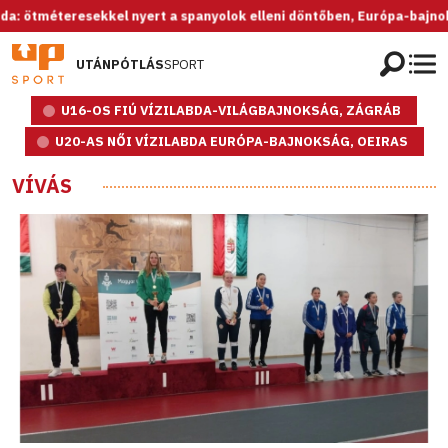
éteresekkel nyert a spanyolok elleni döntőben, Európa-bajnok az U20-
UTÁNPÓTLÁS
SPORT
U16-OS FIÚ VÍZILABDA-VILÁGBAJNOKSÁG, ZÁGRÁB
U20-AS NŐI VÍZILABDA EURÓPA-BAJNOKSÁG, OEIRAS
VÍVÁS