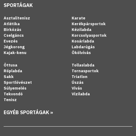
SPORTÁGAK
Asztalitenisz
Karate
Atlétika
Kerékpársportok
Birkózás
Kézilabda
Cselgáncs
Korcsolyasportok
Evezés
Kosárlabda
Jégkorong
Labdarúgás
Kajak-kenu
Ökölvívás
Öttusa
Tollaslabda
Röplabda
Tornasportok
Sakk
Triatlon
Sportlövészet
Úszás
Súlyemelés
Vívás
Tekvondó
Vízilabda
Tenisz
EGYÉB SPORTÁGAK »