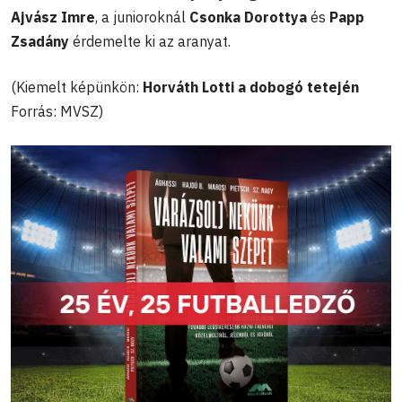
Ajvász Imre
, a junioroknál
Csonka Dorottya
és
Papp
Zsadány
érdemelte ki az aranyat.
(Kiemelt képünkön:
Horváth Lotti a dobogó tetején
Forrás: MVSZ)