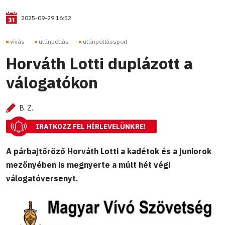
2025-09-29 16:52
vívás
utánpótlás
utánpótlássport
Horváth Lotti duplázott a
válogatókon
B. Z.
IRATKOZZ FEL HÍRLEVELÜNKRE!
A párbajtőröző Horváth Lotti a kadétok és a juniorok
mezőnyében is megnyerte a múlt hét végi
válogatóversenyt.