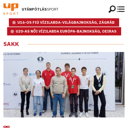
UTÁNPÓTLÁS
SPORT
U16-OS FIÚ VÍZILABDA-VILÁGBAJNOKSÁG, ZÁGRÁB
U20-AS NŐI VÍZILABDA EURÓPA-BAJNOKSÁG, OEIRAS
SAKK