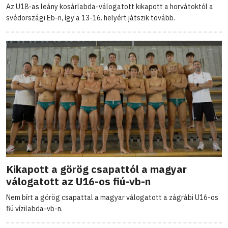
Az U18-as leány kosárlabda-válogatott kikapott a horvátoktól a
svédországi Eb-n, így a 13-16. helyért játszik tovább.
Kikapott a görög csapattól a magyar
válogatott az U16-os fiú-vb-n
Nem bírt a görög csapattal a magyar válogatott a zágrábi U16-os
fiú vízilabda-vb-n.