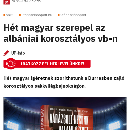
2025-10-06 14:29
sakk
utanpotlassport.hu
utánpótlássport
Hét magyar szerepel az
albániai korosztályos vb-n
UP-info
IRATKOZZ FEL HÍRLEVELÜNKRE!
Hét magyar ígéretnek szoríthatunk a Durresben zajló
korosztályos sakkvilágbajnokságon.