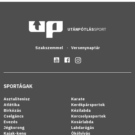
UTÁNPÓTLÁS
SPORT
Szakszemmel
Versenynaptár
SPORTÁGAK
Asztalitenisz
Karate
Atlétika
Kerékpársportok
Birkózás
Kézilabda
Cselgáncs
Korcsolyasportok
Evezés
Kosárlabda
Jégkorong
Labdarúgás
Kajak-kenu
Ökölvívás