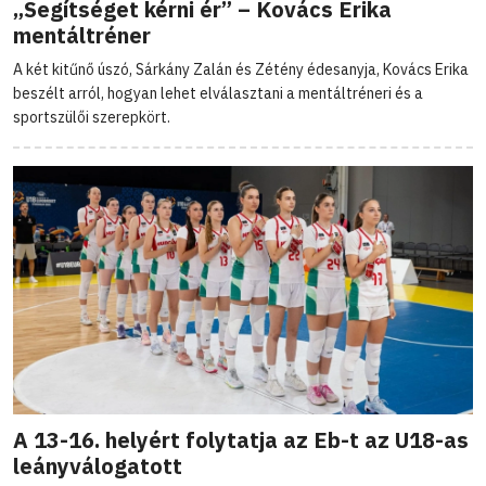
„Segítséget kérni ér” – Kovács Erika
mentáltréner
A két kitűnő úszó, Sárkány Zalán és Zétény édesanyja, Kovács Erika
beszélt arról, hogyan lehet elválasztani a mentáltréneri és a
sportszülői szerepkört.
A 13-16. helyért folytatja az Eb-t az U18-as
leányválogatott