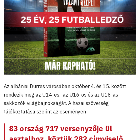
Az albániai Durres városában október 4. és 15. között
rendezik meg az U14-es, az U16-os és az U18-as
sakkozók világbajnokságát. A hazai szövetség
tájékoztatása szerint az eseményen
83 ország 717 versenyzője ül
asztalhoz, köztük 282 címviselő