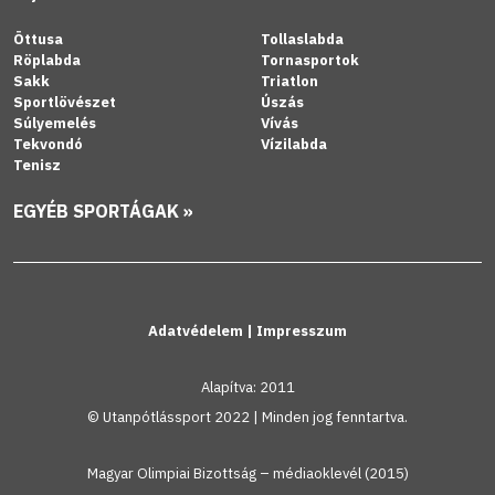
Öttusa
Tollaslabda
Röplabda
Tornasportok
Sakk
Triatlon
Sportlövészet
Úszás
Súlyemelés
Vívás
Tekvondó
Vízilabda
Tenisz
EGYÉB SPORTÁGAK »
Adatvédelem
|
Impresszum
Alapítva: 2011
© Utanpótlássport 2022 | Minden jog fenntartva.
Magyar Olimpiai Bizottság – médiaoklevél (2015)