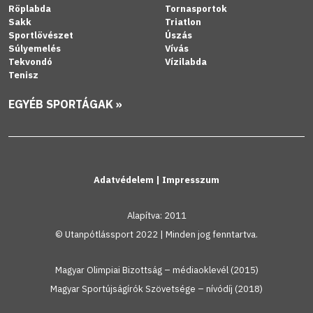
Röplabda
Tornasportok
Sakk
Triatlon
Sportlövészet
Úszás
Súlyemelés
Vívás
Tekvondó
Vízilabda
Tenisz
EGYÉB SPORTÁGAK »
Adatvédelem
|
Impresszum
Alapítva: 2011
© Utanpótlássport 2022 | Minden jog fenntartva.
Magyar Olimpiai Bizottság – médiaoklevél (2015)
Magyar Sportújságírók Szövetsége – nívódíj (2018)