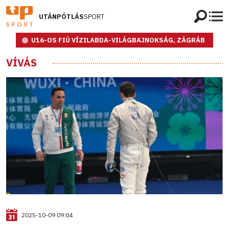
UTÁNPÓTLÁS
SPORT
U16-OS FIÚ VÍZILABDA-VILÁGBAJNOKSÁG, ZÁGRÁB
VÍVÁS
2025-10-09 09:04