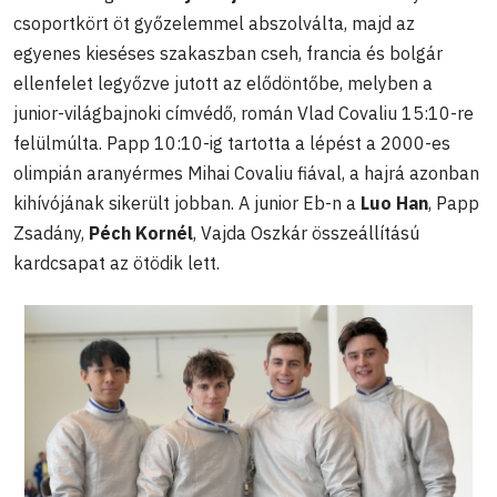
csoportkört öt győzelemmel abszolválta, majd az
egyenes kieséses szakaszban cseh, francia és bolgár
ellenfelet legyőzve jutott az elődöntőbe, melyben a
junior-világbajnoki címvédő, román Vlad Covaliu 15:10-re
felülmúlta. Papp 10:10-ig tartotta a lépést a 2000-es
olimpián aranyérmes Mihai Covaliu fiával, a hajrá azonban
kihívójának sikerült jobban. A junior Eb-n a
Luo Han
, Papp
Zsadány,
Péch Kornél
, Vajda Oszkár összeállítású
kardcsapat az ötödik lett.