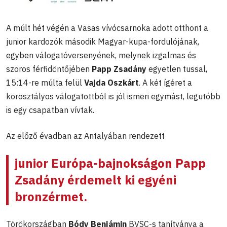
A múlt hét végén a Vasas vívócsarnoka adott otthont a
junior kardozók második Magyar-kupa-fordulójának,
egyben válogatóversenyének, melynek izgalmas és
szoros férfidöntőjében
Papp Zsadány
egyetlen tussal,
15:14-re múlta felül
Vajda Oszkárt
. A két ígéret a
korosztályos válogatottból is jól ismeri egymást, legutóbb
is egy csapatban vívtak.
Az előző évadban az Antalyában rendezett
junior Európa-bajnokságon Papp
Zsadány érdemelt ki egyéni
bronzérmet.
Törökországban
Bódy Benjámin
BVSC-s tanítványa a