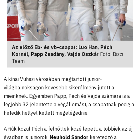
Az előző Eb- és vb-csapat: Luo Han, Péch
Kornél, Papp Zsadány, Vajda Oszkár
Fotó: Bizzi
Team
A kínai Vuhszi városában megtartott junior-
világbajnokságon kevesebb sikerélmény jutott a
mieinknek. Egyéniben Papp, Péch és Vajda számára is a
legjobb 32 jelentette a végállomást, a csapatnak pedig a
hetedik hellyel kellett megelégednie.
A fiúk közül Péch a felnőttek közé lépett, a többiek az új
évadban is juniorok.
Neuhold Sándor
keretedző a