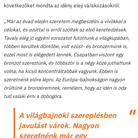
következőket mondta az idény eleji várakozásokról:
„Már az évad elején szeretem megbeszélni a vívókkal a
célokat, és ezúttal is erről szóltak az első keretedzések.
Tavaly elég jó egyéni sorozatot futottunk a világkupában,
többen kerültek döntőbe, volt ezüst- és bronzérmünk is,
ezzel most is elégedett lennék. Csapatban viszont egy
bronzot szereztünk, és többször is a négy közé juthattunk
volna, ha kicsit koncentráltabbak vagyunk. Ebben is
szeretnénk előre lépni. Az Európa-bajnokságon nagyon
örültünk a bronzéremnek, remélem, hogy az idén is oda
tud valaki érni a dobogóra.
A világbajnoki szereplésben
javulást várok. Nagyon
szeretnénk már egy