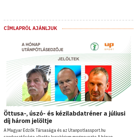
CÍMLAPRÓL AJÁNLJUK
Öttusa-, úszó- és kézilabdatréner a júliusi
díj három jelöltje
A Magyar Edzők Társasága és az Utanpotlassport.hu