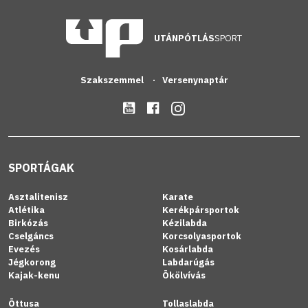
UTÁNPÓTLÁS
SPORT
Szakszemmel
Versenynaptár
SPORTÁGAK
Asztalitenisz
Karate
Atlétika
Kerékpársportok
Birkózás
Kézilabda
Cselgáncs
Korcsolyasportok
Evezés
Kosárlabda
Jégkorong
Labdarúgás
Kajak-kenu
Ökölvívás
Öttusa
Tollaslabda