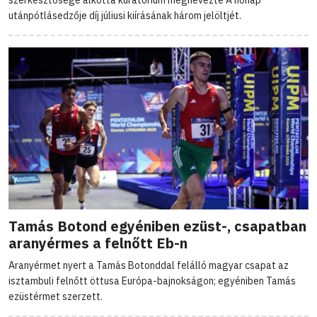
szerkesztősége alkotta kuratórium megnevezte A hónap
utánpótlásedzője díj júliusi kiírásának három jelöltjét.
Tamás Botond egyéniben ezüst-, csapatban
aranyérmes a felnőtt Eb-n
Aranyérmet nyert a Tamás Botonddal felálló magyar csapat az
isztambuli felnőtt öttusa Európa-bajnokságon; egyéniben Tamás
ezüstérmet szerzett.