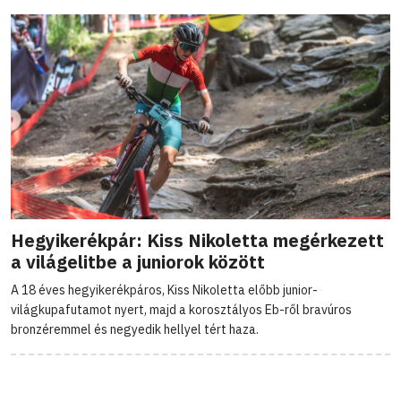
Hegyikerékpár: Kiss Nikoletta megérkezett
a világelitbe a juniorok között
A 18 éves hegyikerékpáros, Kiss Nikoletta előbb junior-
világkupafutamot nyert, majd a korosztályos Eb-ről bravúros
bronzéremmel és negyedik hellyel tért haza.