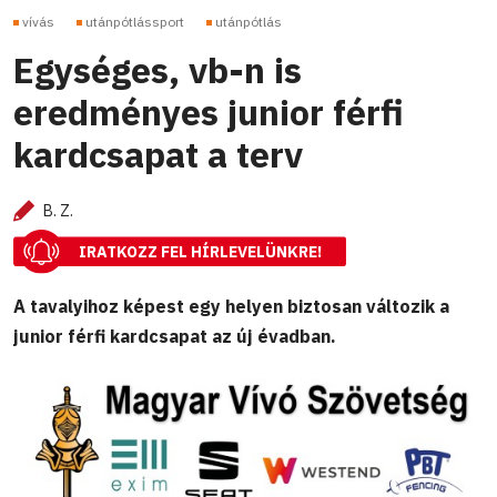
vívás
utánpótlássport
utánpótlás
Egységes, vb-n is
eredményes junior férfi
kardcsapat a terv
B. Z.
IRATKOZZ FEL HÍRLEVELÜNKRE!
A tavalyihoz képest egy helyen biztosan változik a
junior férfi kardcsapat az új évadban.