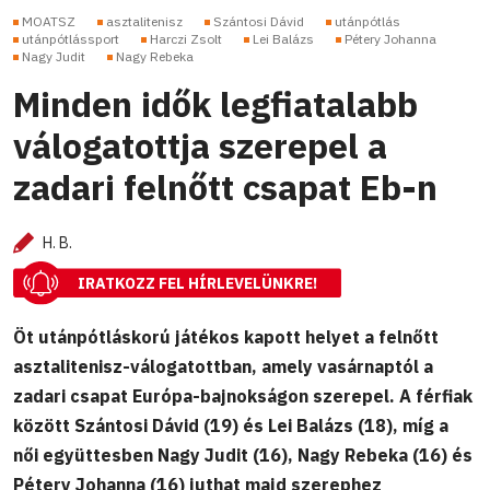
MOATSZ
asztalitenisz
Szántosi Dávid
utánpótlás
utánpótlássport
Harczi Zsolt
Lei Balázs
Pétery Johanna
Nagy Judit
Nagy Rebeka
Minden idők legfiatalabb
válogatottja szerepel a
zadari felnőtt csapat Eb-n
H. B.
IRATKOZZ FEL HÍRLEVELÜNKRE!
Öt utánpótláskorú játékos kapott helyet a felnőtt
asztalitenisz-válogatottban, amely vasárnaptól a
zadari csapat Európa-bajnokságon szerepel. A férfiak
között Szántosi Dávid (19) és Lei Balázs (18), míg a
női együttesben Nagy Judit (16), Nagy Rebeka (16) és
Pétery Johanna (16) juthat majd szerephez