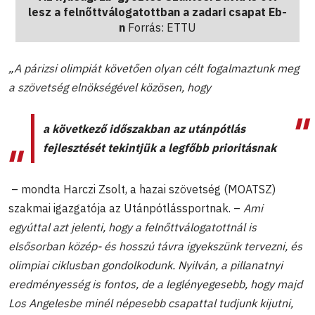
lesz a felnőttválogatottban a zadari csapat Eb-
n
Forrás: ETTU
„A párizsi olimpiát követően olyan célt fogalmaztunk meg
a szövetség elnökségével közösen, hogy
a következő időszakban az utánpótlás
fejlesztését tekintjük a legfőbb prioritásnak
– mondta Harczi Zsolt, a hazai szövetség (MOATSZ)
szakmai igazgatója az Utánpótlássportnak. –
Ami
egyúttal azt jelenti, hogy a felnőttválogatottnál is
elsősorban közép- és hosszú távra igyekszünk tervezni, és
olimpiai ciklusban gondolkodunk. Nyilván, a pillanatnyi
eredményesség is fontos, de a leglényegesebb, hogy majd
Los Angelesbe minél népesebb csapattal tudjunk kijutni,