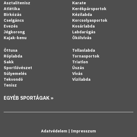
Asztalitenisz
Karate
Atlétika
Kerékpársportok
Birkózás
Kézilabda
Cselgáncs
Korcsolyasportok
Evezés
Kosárlabda
Jégkorong
Labdarúgás
Kajak-kenu
Ökölvívás
Öttusa
Tollaslabda
Röplabda
Tornasportok
Sakk
Triatlon
Sportlövészet
Úszás
Súlyemelés
Vívás
Tekvondó
Vízilabda
Tenisz
EGYÉB SPORTÁGAK »
Adatvédelem
|
Impresszum