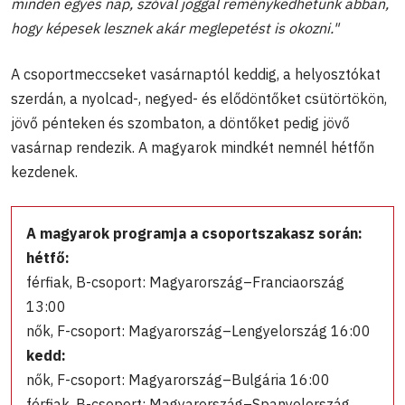
minden egyes nap, szóval joggal reménykedhetünk abban,
hogy képesek lesznek akár meglepetést is okozni."
A csoportmeccseket vasárnaptól keddig, a helyosztókat
szerdán, a nyolcad-, negyed- és elődöntőket csütörtökön,
jövő pénteken és szombaton, a döntőket pedig jövő
vasárnap rendezik. A magyarok mindkét nemnél hétfőn
kezdenek.
A magyarok programja a csoportszakasz során:
hétfő:
férfiak, B-csoport: Magyarország–Franciaország
13:00
nők, F-csoport: Magyarország–Lengyelország 16:00
kedd:
nők, F-csoport: Magyarország–Bulgária 16:00
férfiak, B-csoport: Magyarország–Spanyolország