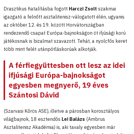
Drasztikus fiatalításba fogott
Harczi Zsolt
szakmai
igazgató a felnőtt asztalitenisz-válogatott élén, ugyanis
az október 12. és 19. között Horvátországban
rendezendő csapat Európa-bajnokságon öt ifjúsági korú
játékosnak is bizalmat szavazott. Tehát, a nyolcfős keret
több mint felét utánpótláskorúak alkotják.
A férfiegyüttesben ott lesz az idei
ifjúsági Európa-bajnokságot
egyesben megnyerő, 19 éves
Szántosi Dávid
(Szarvasi Kőrös ASE), illetve a párosban korosztályos
világbajnok, 18 esztendős
Lei Balázs
(Ambrus
Asztalitenisz Akadémia) is, aki tavaly egyesben már