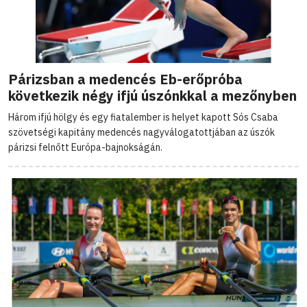
Párizsban a medencés Eb-erőpróba
következik négy ifjú úszónkkal a mezőnyben
Három ifjú hölgy és egy fiatalember is helyet kapott Sós Csaba
szövetségi kapitány medencés nagyválogatottjában az úszók
párizsi felnőtt Európa-bajnokságán.