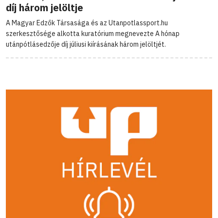
díj három jelöltje
A Magyar Edzők Társasága és az Utanpotlassport.hu
szerkesztősége alkotta kuratórium megnevezte A hónap
utánpótlásedzője díj júliusi kiírásának három jelöltjét.