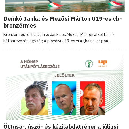
Demkó Janka és Mezősi Márton U19-es vb-
bronzérmes
Bronzérmes lett a Demkó Janka és Mezősi Márton alkotta mix
kétpárevezős egység a plovdivi U19-es világbajnokságon.
Öttusa-, úszó- és kézilabdatréner a júliusi