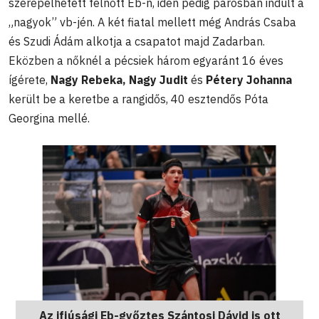
szerepelhetett felnőtt Eb-n, idén pedig párosban indult a
„nagyok” vb-jén. A két fiatal mellett még András Csaba
és Szudi Ádám alkotja a csapatot majd Zadarban.
Eközben a nőknél a pécsiek három egyaránt 16 éves
ígérete,
Nagy Rebeka, Nagy Judit
és
Pétery Johanna
került be a keretbe a rangidős, 40 esztendős Póta
Georgina mellé.
Az ifjúsági Eb-győztes Szántosi Dávid is ott