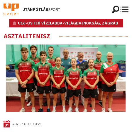
UTÁNPÓTLÁS
SPORT
U16-OS FIÚ VÍZILABDA-VILÁGBAJNOKSÁG, ZÁGRÁB
ASZTALITENISZ
2025-10-11 14:21