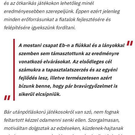
és az ötkarikás játékokon lehetőleg minél
eredményesebben szerepeljünk. Éppen ezért jelenleg
minden erőforrásunkat a fiatalok fejlesztésére és
felépítésére igyekszünk fordítani.
A mostani csapat Eb-n a fiúkkal és a lányokkal
szemben sem támasztottunk az eredményre
vonatkozó elvárásokat. Az elsődleges cél
számukra a tapasztalatszerzés és az egyéni
fejlődés lesz, illetve természetesen azért
bízunk benne, hogy pár bravúrgyőzelmet is
sikerül elcsípniük.
Bár utánpótláskorú játékosokról van szó, nem fognak
feltartott kézzel odamenni senki ellen. Szorgalmasan,
motiváltan dolgoztak az edzéseken, küzdenek-hajtanak