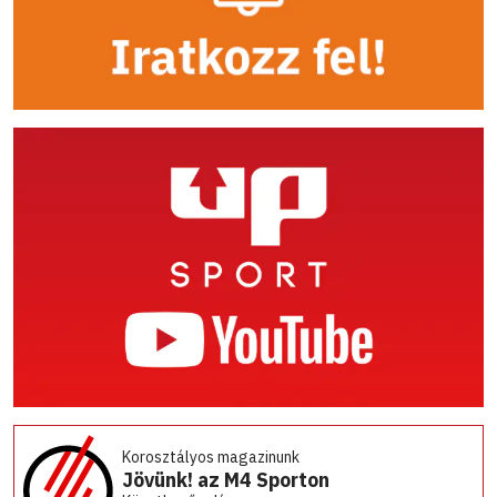
Korosztályos magazinunk
Jövünk! az M4 Sporton