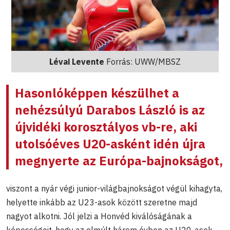
Lévai Levente
Forrás: UWW/MBSZ
Hasonlóképpen készülhet a
nehézsúlyú
Darabos László
is az
újvidéki korosztályos vb-re, aki
utolsóéves U20-asként idén újra
megnyerte az Európa-bajnokságot,
viszont a nyár végi junior-világbajnokságot végül kihagyta,
helyette inkább az U23-asok között szeretne majd
nagyot alkotni. Jól jelzi a Honvéd kiválóságának a
képességeit, hogy az elmúlt három évben az U20-asok