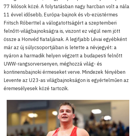
77 kilósok közé. A folytatásban nagy harcban volt a nála
11 évvel idősebb, Európa-bajnok és vb-ezüstérmes
Fritsch Róberttel a válogatottságért a szeptemberi
felnőtt-világbajnokságra is, viszont ez végül nem jött
össze a Honvéd fiataljának. A legifjabb Lévai egyébként
már az új súlycsoportjában is letette a névjegyét: a
nyáron a harmadik helyen végzett a budapesti felnőtt
UWW-rangsorversenyen, méghozzá világ- és
kontinensbajnoki érmeseket verve. Mindezek fényében
Levente az U23-as világbajnokságon is egyértelműen az
éremesélyesek közé tartozik.