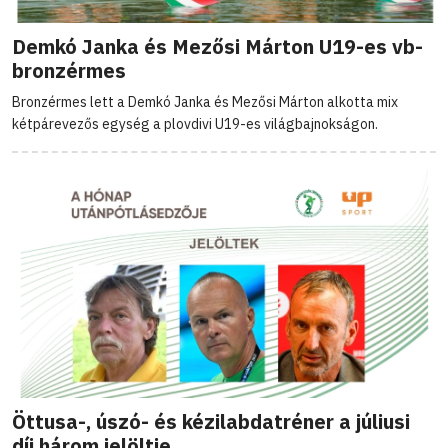
Demkó Janka és Mezősi Márton U19-es vb-
bronzérmes
Bronzérmes lett a Demkó Janka és Mezősi Márton alkotta mix
kétpárevezős egység a plovdivi U19-es világbajnokságon.
Öttusa-, úszó- és kézilabdatréner a júliusi
díj három jelöltje