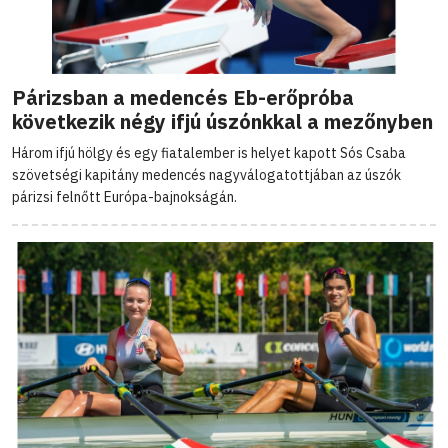
Párizsban a medencés Eb-erőpróba
következik négy ifjú úszónkkal a mezőnyben
Három ifjú hölgy és egy fiatalember is helyet kapott Sós Csaba
szövetségi kapitány medencés nagyválogatottjában az úszók
párizsi felnőtt Európa-bajnokságán.