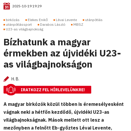
2025-10-19 19:29
birkózás
Elekes Enikő
Lévai Levente
utánpótlás
utánpótlássport
Darabos László
MBSZ
U23-as világbajnokság
Bízhatunk a magyar
érmekben az újvidéki U23-
as világbajnokságon
H. B.
IRATKOZZ FEL HÍRLEVELÜNKRE!
A magyar birkózók közül többen is éremesélyesként
vágnak neki a hétfőn kezdődő, újvidéki U23-as
világbajnokságnak. Mások mellett ott lesz a
mezőnyben a felnőtt Eb-győztes Lévai Levente,