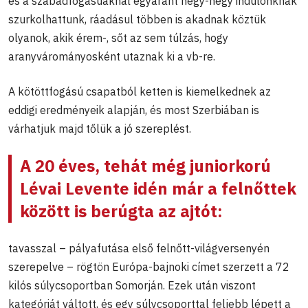
és a szabadfogásúaknál egyaránt négy-négy indulónknak
szurkolhattunk, ráadásul többen is akadnak köztük
olyanok, akik érem-, sőt az sem túlzás, hogy
aranyvárományosként utaznak ki a vb-re.
A kötöttfogású csapatból ketten is kiemelkednek az
eddigi eredményeik alapján, és most Szerbiában is
várhatjuk majd tőlük a jó szereplést.
A 20 éves, tehát még juniorkorú
Lévai Levente
idén már a felnőttek
között is berúgta az ajtót:
tavasszal – pályafutása első felnőtt-világversenyén
szerepelve – rögtön Európa-bajnoki címet szerzett a 72
kilós súlycsoportban Somorján. Ezek után viszont
kategóriát váltott, és egy súlycsoporttal feljebb lépett a