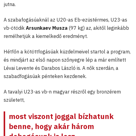
jutna.
A szabafogásúaknál az U20-as Eb-ezüstérmes, U23-as
vb-ötödik
Arsunkaev Musza
(97 kg) az, akitől leginkább
remélhetjük a kiemelkedő eredményt.
Hétfőn a kötöttfogásúak küzdelmeivel startol a program,
és mindjárt az első napon szőnyegre lép a már említett
Lévai Levente és Darabos László is. A nők szerdán, a
szabadfogásúak pénteken kezdenek.
A tavalyi U23-as vb-n magyar részről egy bronzérem
született,
most viszont joggal bízhatunk
benne, hogy akár három