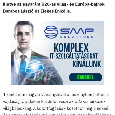
illetve az egyaránt U20-as világ- és Európa-bajnok
Darabos László és Elekes Enikő is.
Tizenhárom magyar versenyzővel a mezőnyben hétfőn a
vajdasági Újvidéken kezdetét veszi az U23-as birkózó-
világbajnokság. A kötöttfogásúak között öt, míg a nőknél