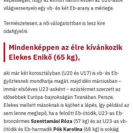
világversenyein egy vb- és két Eb-arany a mérlege.
Természetesen, a női válogatottban is lesz kire
odafigyelni.
Mindenképpen az élre kívánkozik
Elekes Enikő
(65 kg),
aki már két korosztályban (U20 és U17) is vb- és Eb-
győztesnek mondhatja magát, majd idén márciusban –
immár elsőéves U23-asként – ezüstérmet szerzett az
idősebbek Európa-bajnokságán Tiranában. Persze,
Elekes mellett másoknak is kijöhet a lépés, így például az
sem lenne meglepő, ha a felnőtt Eb-ötödik, U23-as Eb-
bronzérmes
Szenttamási Róza
(57 kg) és az U23-as vb-
ötödik és Eb-harmadik
Pók Karolina
(68 kg) is sokáig