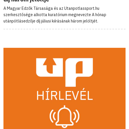
A Magyar Edzők Társasága és az Utanpotlassport.hu
szerkesztősége alkotta kuratórium megnevezte A hónap
utánpótlásedzője díj júliusi kiírásának három jelöltjét.