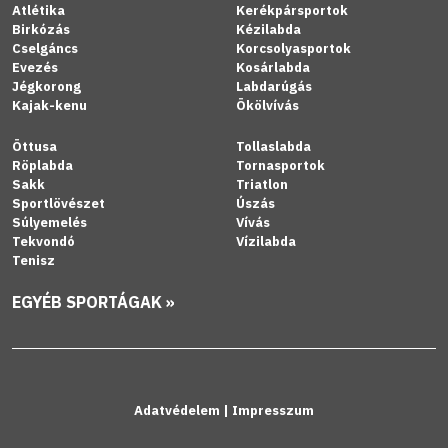
Atlétika
Kerékpársportok
Birkózás
Kézilabda
Cselgáncs
Korcsolyasportok
Evezés
Kosárlabda
Jégkorong
Labdarúgás
Kajak-kenu
Ökölvívás
Öttusa
Tollaslabda
Röplabda
Tornasportok
Sakk
Triatlon
Sportlövészet
Úszás
Súlyemelés
Vívás
Tekvondó
Vízilabda
Tenisz
EGYÉB SPORTÁGAK »
Adatvédelem
|
Impresszum