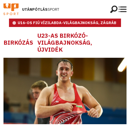
UTÁNPÓTLÁS
SPORT
U16-OS FIÚ VÍZILABDA-VILÁGBAJNOKSÁG, ZÁGRÁB
U23-AS BIRKÓZÓ-
BIRKÓZÁS
VILÁGBAJNOKSÁG,
ÚJVIDÉK