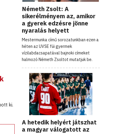
Németh Zsolt: A
sikerélményem az, amikor
a gyerek edzésre jönne
nyaralás helyett
Mestermunka című sorozatunkban ezen a
héten az UVSE fúi gyermek
vízilabdacsapatával bajnoki címeket
halmozó Németh Zsoltot mutatjuk be.
ik
ott ki.
A hetedik helyért játszhat
a magyar válogatott az