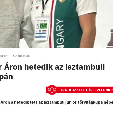
ssport
utánpótlás
r Áron hetedik az isztambuli
upán
IRATKOZZ FEL HÍRLEVELÜNKR
ron a hetedik lett az isztambuli junior tőrvilágkupa nép