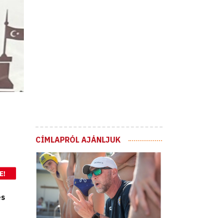
CÍMLAPRÓL AJÁNLJUK
E!
es