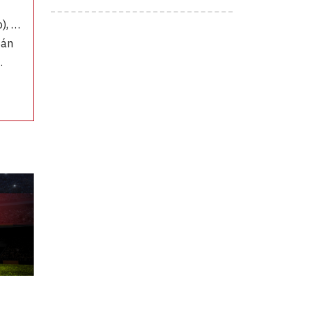
o), …
Bán
.