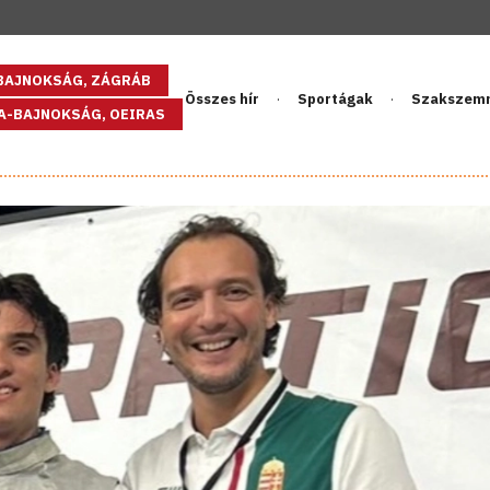
GBAJNOKSÁG, ZÁGRÁB
Összes hír
Sportágak
Szakszem
PA-BAJNOKSÁG, OEIRAS