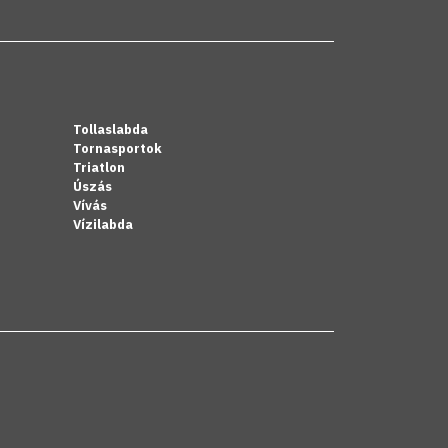
Tollaslabda
Tornasportok
Triatlon
Úszás
Vívás
Vízilabda