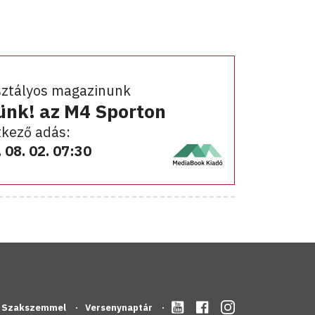
sztályos magazinunk
ünk! az M4 Sporton
kező adás:
 08. 02. 07:30
Szakszemmel
Versenynaptár