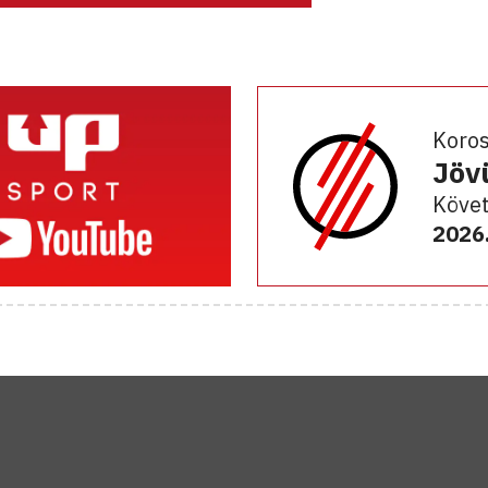
Koro
Jöv
Követ
2026.