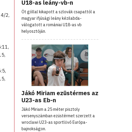
U18-as leány-vb-n
Öt góllal kikapott a szlovák csapattól a
 4/2,
magyar ifjúsági leány kézilabda-
válogatott a romániai U18-as vb
helyosztóján.
5:11,
15,
5:5,
15,
Jákó Miriam ezüstérmes az
U23-as Eb-n
Jákó Miriam a 25 méter pisztoly
versenyszámban ezüstérmet szerzett a
wroclawi U23-as sportlövő Európa-
bajnokságon.