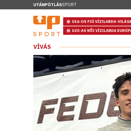
UTÁNPÓTLÁS
SPORT
U16-OS FIÚ VÍZILABDA-VILÁ
U20-AS NŐI VÍZILABDA EURÓ
VÍVÁS