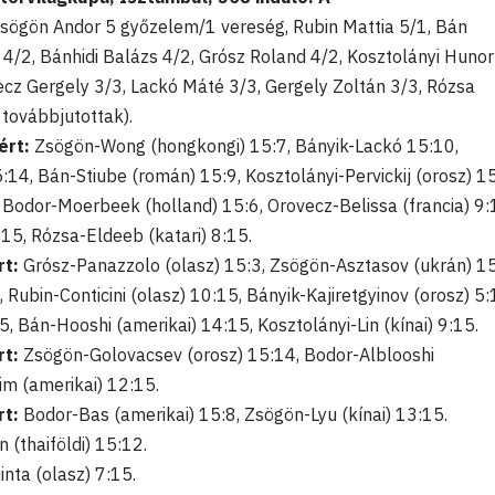
sögön Andor 5 győzelem/1 vereség, Rubin Mattia 5/1, Bán
4/2, Bánhidi Balázs 4/2, Grósz Roland 4/2, Kosztolányi Hunor
cz Gergely 3/3, Lackó Máté 3/3, Gergely Zoltán 3/3, Rózsa
továbbjutottak).
ért:
Zsögön-Wong (hongkongi) 15:7, Bányik-Lackó 15:10,
14, Bán-Stiube (román) 15:9, Kosztolányi-Pervickij (orosz) 1
, Bodor-Moerbeek (holland) 15:6, Orovecz-Belissa (francia) 9:
:15, Rózsa-Eldeeb (katari) 8:15.
rt:
Grósz-Panazzolo (olasz) 15:3, Zsögön-Asztasov (ukrán) 1
 Rubin-Conticini (olasz) 10:15, Bányik-Kajiretgyinov (orosz) 5:
5, Bán-Hooshi (amerikai) 14:15, Kosztolányi-Lin (kínai) 9:15.
rt:
Zsögön-Golovacsev (orosz) 15:14, Bodor-Alblooshi
im (amerikai) 12:15.
rt:
Bodor-Bas (amerikai) 15:8, Zsögön-Lyu (kínai) 13:15.
(thaiföldi) 15:12.
nta (olasz) 7:15.