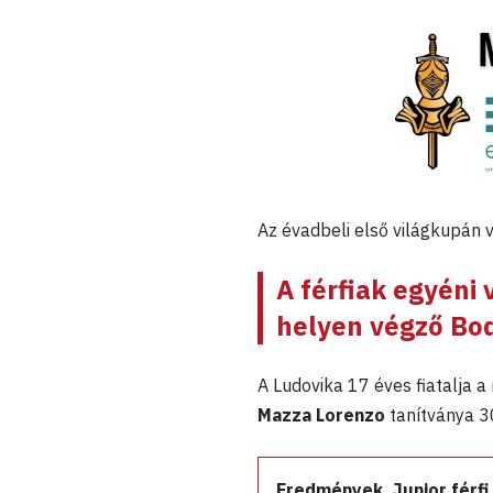
Az évadbeli első világkupán v
A férfiak egyéni
helyen végző Bod
A Ludovika 17 éves fiatalja a
Mazza Lorenzo
tanítványa 30
Eredmények. Junior férfi 