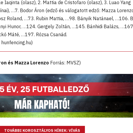
 Iaqinta (olasz), 2. Mattia de Cristofaro (olasz), 3. Luao Yang
kínai), …7. Bodor Áron (edző és válogatott edző: Mazza Lorenz
ósz Roland, …73. Rubin Mattia, …98. Bányik Natánael, …106. 
nyi Hunor, …124. Gergely Zoltán, …145. Bánhidi Balázs, …167
ckó Máté, …197. Rózsa Csanád.
 hunfencing.hu)
ron és Mazza Lorenzo
Forrás: MVSZ)
TOVÁBBI KOROSZTÁLYOS HÍREK: VÍVÁS