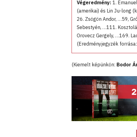
Végeredmény:
1. Emanuele
(amerikai) és Lin Ju-long (
26. Zsögön Andor, …59, Gr
Sebestyén, …111. Kosztolá
Orovecz Gergely, …169. La
(Eredményjegyzék forrása:
(Kiemelt képünkön:
Bodor Á