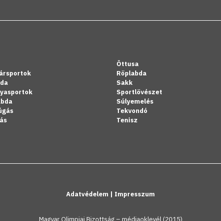
Öttusa
ársportok
Röplabda
bda
Sakk
lyasportok
Sportlövészet
abda
Súlyemelés
úgás
Tekvondó
ás
Tenisz
Adatvédelem
|
Impresszum
Magyar Olimpiai Bizottság – médiaoklevél (2015)