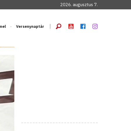
2026. augusztus 7.
mel
Versenynaptár