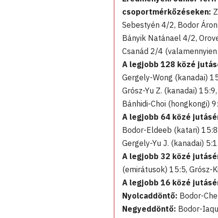
csoportmérkőzéseken:
Z
Sebestyén 4/2, Bodor Áron 
Bányik Natánael 4/2, Orove
Csanád 2/4 (valamennyien 
A legjobb 128 közé jutás
Gergely-Wong (kanadai) 15:
Grósz-Yu Z. (kanadai) 15:9
Bánhidi-Choi (hongkongi) 9
A legjobb 64 közé jutásé
Bodor-Eldeeb (katari) 15:8,
Gergely-Yu J. (kanadai) 5:1
A legjobb 32 közé jutásé
(emirátusok) 15:5, Grósz-K
A legjobb 16 közé jutásé
Nyolcaddöntő:
Bodor-Chen 
Negyeddöntő:
Bodor-Iaqui