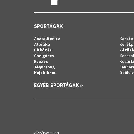
SPORTÁGAK
Asztalitenisz
Karate
Atlétika
Kerékp
Birkózás
Kézila
Cselgáncs
Korcso
Evezés
Kosárl
Jégkorong
Labdar
Kajak-kenu
Ökölvív
EGYÉB SPORTÁGAK »
Alapítva: 2011