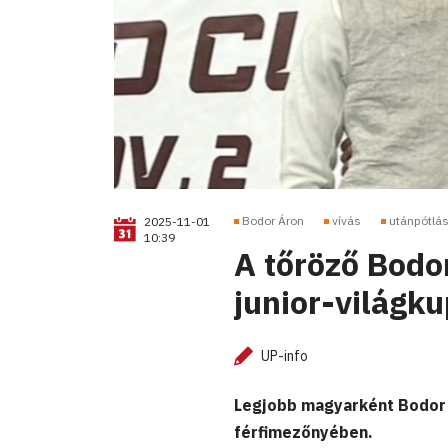
Bodor Áron
vívás
utánpótlá
2025-11-01
10:39
A tőröző Bodo
junior-világk
UP-info
Legjobb magyarként Bodor Á
férfimezőnyében.