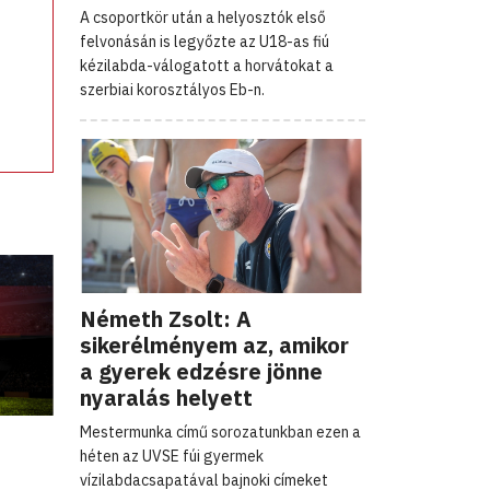
A csoportkör után a helyosztók első
felvonásán is legyőzte az U18-as fiú
kézilabda-válogatott a horvátokat a
szerbiai korosztályos Eb-n.
Németh Zsolt: A
sikerélményem az, amikor
a gyerek edzésre jönne
nyaralás helyett
Mestermunka című sorozatunkban ezen a
héten az UVSE fúi gyermek
vízilabdacsapatával bajnoki címeket