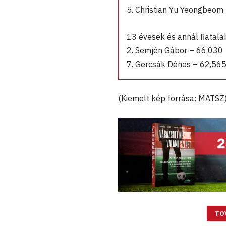
5. Christian Yu Yeongbeom
13 évesek és annál fiatala
2. Semjén Gábor – 66,030
7. Gercsák Dénes – 62,56
(Kiemelt kép forrása: MATSZ
TO