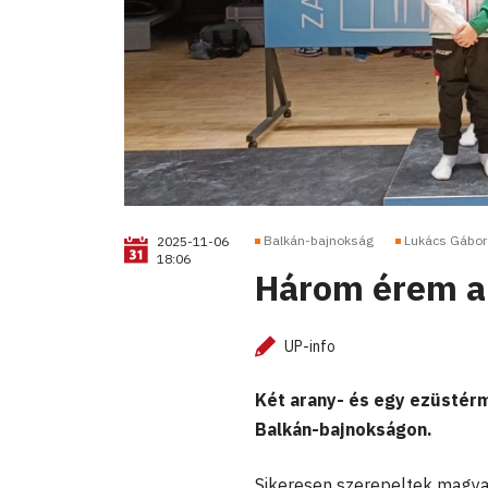
Balkán-bajnokság
Lukács Gábor
2025-11-06
18:06
Három érem a
UP-info
Két arany- és egy ezüstérm
Balkán-bajnokságon.
Sikeresen szerepeltek magya