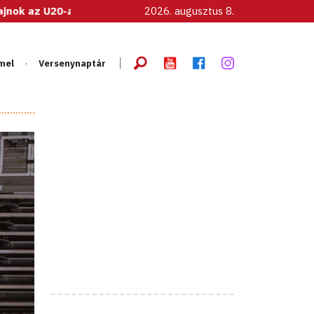
as női válogatott!
2026. augusztus 8.
mel
Versenynaptár