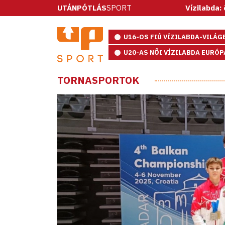
UTÁNPÓTLÁS
SPORT
Vízilabda: ötméteresek
U16-OS FIÚ VÍZILABDA-VILÁ
U20-AS NŐI VÍZILABDA EURÓ
TORNASPORTOK