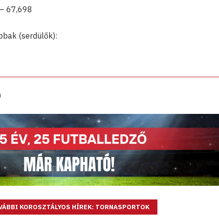
 – 67,698
bbak (serdülők):
5
)
VÁBBI KOROSZTÁLYOS HÍREK: TORNASPORTOK