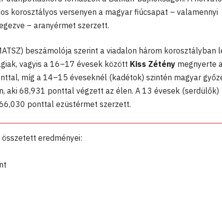
s korosztályos versenyen a magyar fiúcsapat – valamennyi
egezve – aranyérmet szerzett.
MATSZ) beszámolója szerint a viadalon három korosztályban 
ságiak, vagyis a 16–17 évesek között
Kiss Zétény
megnyerte 
onttal, míg a 14–15 éveseknél (kadétok) szintén magyar győ
n, aki 68,931 ponttal végzett az élen. A 13 évesek (serdülők)
66,030 ponttal ezüstérmet szerzett.
 összetett eredményei:
nt