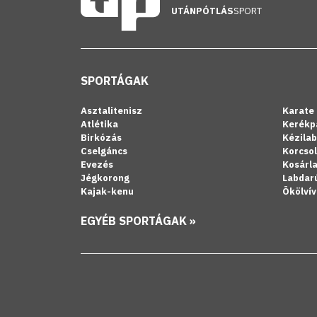
UTÁNPÓTLÁS
SPORT
SPORTÁGAK
Asztalitenisz
Karate
Atlétika
Kerékp
Birkózás
Kézila
Cselgáncs
Korcso
Evezés
Kosárl
Jégkorong
Labdar
Kajak-kenu
Ökölvív
EGYÉB SPORTÁGAK »