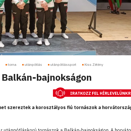
torna
utánpótlás
utánpótlássport
Kiss Zétény
 Balkán-bajnokságon
IRATKOZZ FEL HÍRLEVELÜNKR
et szereztek a korosztályos fiú tornászok a horvátorszá
r utánpótláskorú tornászok a Balkán-bajnokságon. A horváto