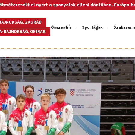
kel nyert a spanyolok elleni döntőben, Európa-bajnok az U20-
GBAJNOKSÁG, ZÁGRÁB
Összes hír
Sportágak
Szakszem
PA-BAJNOKSÁG, OEIRAS