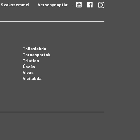
Szakszemmel
Versenynaptár
Tollaslabda
Tornasportok
Triatlon
Úszás
Vívás
Vízilabda