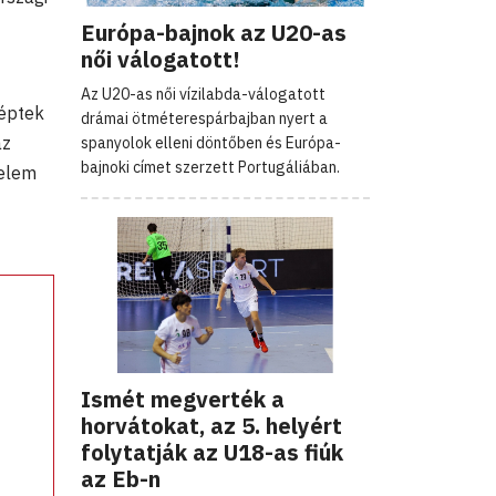
Európa-bajnok az U20-as
női válogatott!
Az U20-as női vízilabda-válogatott
léptek
drámai ötméterespárbajban nyert a
az
spanyolok elleni döntőben és Európa-
bajnoki címet szerzett Portugáliában.
zelem
Ismét megverték a
horvátokat, az 5. helyért
folytatják az U18-as fiúk
az Eb-n