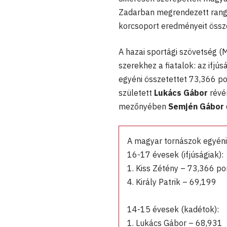
Zadarban megrendezett rango
korcsoport eredményeit össz
A hazai sportági szövetség (
szerekhez a fiatalok: az ifjú
egyéni összetettet 73,366 p
született
Lukács Gábor
révé
mezőnyében
Semjén Gábor
A magyar tornászok egyéni
16-17 évesek (ifjúságiak):
1. Kiss Zétény – 73,366 po
4. Király Patrik – 69,199
14-15 évesek (kadétok):
1. Lukács Gábor – 68,931