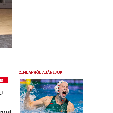
CÍMLAPRÓL AJÁNLJUK
E!
gi
rszági