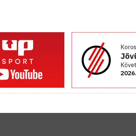
Koro
Jöv
Követ
2026.