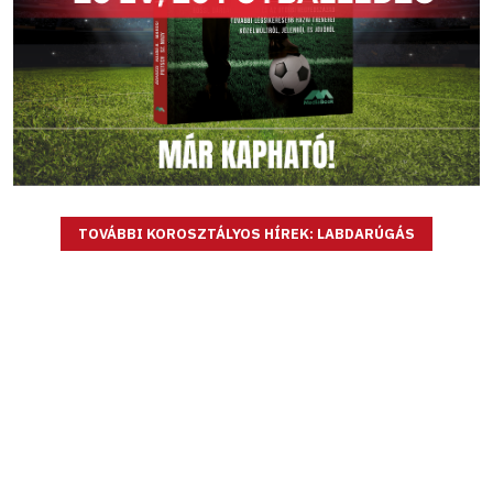
TOVÁBBI KOROSZTÁLYOS HÍREK: LABDARÚGÁS