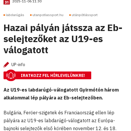
2025-11-06 11:30
labdarúgás
utanpotlassport.hu
utánpótlássport
Hazai pályán játssza az Eb-
selejtezőket az U19-es
válogatott
UP-info
IRATKOZZ FEL HÍRLEVELÜNKRE!
Az U19-es labdarúgó-válogatott Gyirmótón három
alkalommal lép pályára az Eb-selejtezőben.
Bulgária, Feröer-szigetek és Franciaország ellen lép
pályára az U19-es labdarúgó-válogatott az Európa-
bajnoki selejtezők első körében november 12. és 18.