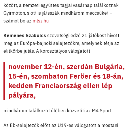
között, a nemzeti együttes tagjai vasárnap találkoznak
Gyirmóton, s ott is játsszák mindhárom meccsüket –
számol be az
mlsz.hu.
Kemenes Szabolcs
szövetségi edző 21 játékost hívott
meg az Európa-bajnoki selejtezőkre, amelynek tétje az
elitkörbe jutás. A korosztályos válogatott
november 12-én, szerdán Bulgária,
15-én, szombaton Feröer és 18-án,
kedden Franciaország ellen lép
pályára,
mindhárom találkozót élőben közvetíti az M4 Sport.
Az Eb-selejtezők előtt az U19-es válogatott a mostani