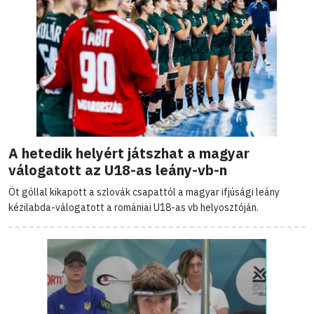
A hetedik helyért játszhat a magyar
válogatott az U18-as leány-vb-n
Öt góllal kikapott a szlovák csapattól a magyar ifjúsági leány
kézilabda-válogatott a romániai U18-as vb helyosztóján.