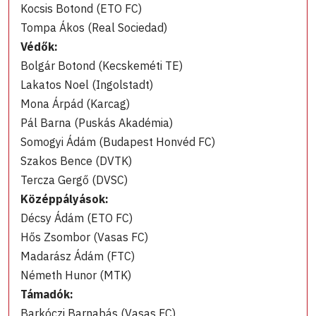
Kocsis Botond (ETO FC)
Tompa Ákos (Real Sociedad)
Védők:
Bolgár Botond (Kecskeméti TE)
Lakatos Noel (Ingolstadt)
Mona Árpád (Karcag)
Pál Barna (Puskás Akadémia)
Somogyi Ádám (Budapest Honvéd FC)
Szakos Bence (DVTK)
Tercza Gergő (DVSC)
Középpályások:
Décsy Ádám (ETO FC)
Hős Zsombor (Vasas FC)
Madarász Ádám (FTC)
Németh Hunor (MTK)
Támadók:
Barkóczi Barnabás (Vasas FC)