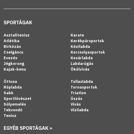
SPORTÁGAK
Asztalitenisz
Karate
Atlétika
Kerékpársportok
Birkózás
Kézilabda
Cselgáncs
Korcsolyasportok
Evezés
Kosárlabda
Jégkorong
Labdarúgás
Kajak-kenu
Ökölvívás
Öttusa
Tollaslabda
Röplabda
Tornasportok
Sakk
Triatlon
Sportlövészet
Úszás
Súlyemelés
Vívás
Tekvondó
Vízilabda
Tenisz
EGYÉB SPORTÁGAK »