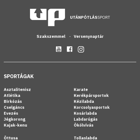
UTÁNPÓTLÁS
SPORT
Szakszemmel
Versenynaptár
SPORTÁGAK
Asztalitenisz
Karate
Atlétika
Kerékpársportok
Birkózás
Kézilabda
Cselgáncs
Korcsolyasportok
Evezés
Kosárlabda
Jégkorong
Labdarúgás
Kajak-kenu
Ökölvívás
Öttusa
Tollaslabda