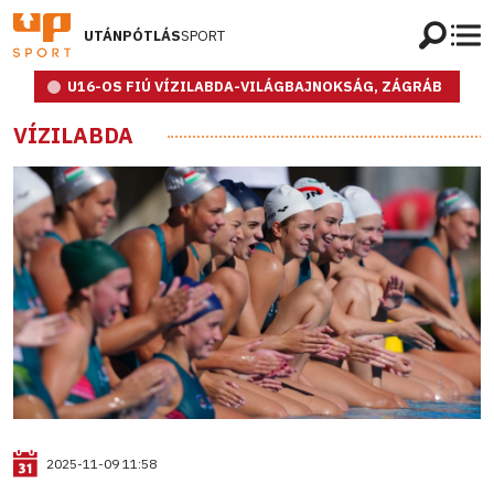
UTÁNPÓTLÁS
SPORT
U16-OS FIÚ VÍZILABDA-VILÁGBAJNOKSÁG, ZÁGRÁB
VÍZILABDA
2025-11-09 11:58