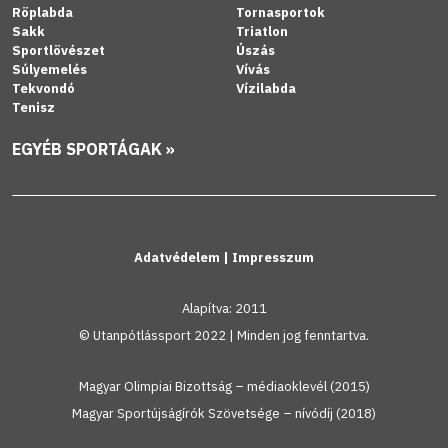
Röplabda
Tornasportok
Sakk
Triatlon
Sportlövészet
Úszás
Súlyemelés
Vívás
Tekvondó
Vízilabda
Tenisz
EGYÉB SPORTÁGAK »
Adatvédelem
|
Impresszum
Alapítva: 2011
© Utanpótlássport 2022 | Minden jog fenntartva.
Magyar Olimpiai Bizottság – médiaoklevél (2015)
Magyar Sportújságírók Szövetsége – nívódíj (2018)