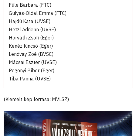
Füle Barbara (FTC)
Gulyás-Oldal Emma (FTC)
Hajdú Kata (UVSE)
Hetzl Adrienn (UVSE)
Horváth Zsófi (Eger)
Kenéz Kincső (Eger)
Lendvay Zoé (BVSC)
Mácsai Eszter (UVSE)
Pogonyi Bíbor (Eger)
Tiba Panna (UVSE)
(Kiemelt kép forrása: MVLSZ)