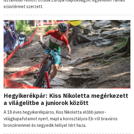
isztambuli felnőtt öttusa Európa-bajnokságon; egyéniben Tamás
ezüstérmet szerzett.
Hegyikerékpár: Kiss Nikoletta megérkezett
a világelitbe a juniorok között
A 18 éves hegyikerékpáros, Kiss Nikoletta előbb junior-
világkupafutamot nyert, majd a korosztályos Eb-ről bravúros
bronzéremmel és negyedik hellyel tért haza.