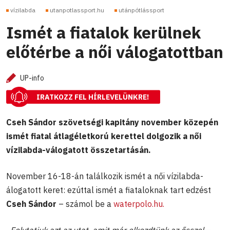
vízilabda
utanpotlassport.hu
utánpótlássport
Ismét a fiatalok kerülnek
előtérbe a női válogatottban
UP-info
IRATKOZZ FEL HÍRLEVELÜNKRE!
Cseh Sándor szövetségi kapitány november közepén
ismét fiatal átlagéletkorú kerettel dolgozik a női
vízilabda-válogatott összetartásán.
November 16-18-án találkozik ismét a női vízilabda-
álogatott keret: ezúttal ismét a fiataloknak tart edzést
Cseh Sándor
– számol be a
waterpolo.hu.
„Folytatjuk azt az utat, amit már elkezdtünk az ősszel
–