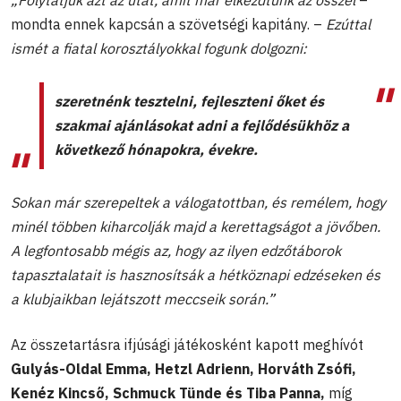
mondta ennek kapcsán a szövetségi kapitány. –
Ezúttal
ismét a fiatal korosztályokkal fogunk dolgozni:
szeretnénk tesztelni, fejleszteni őket és
szakmai ajánlásokat adni a fejlődésükhöz a
következő hónapokra, évekre.
Sokan már szerepeltek a válogatottban, és remélem, hogy
minél többen kiharcolják majd a kerettagságot a jövőben.
A legfontosabb mégis az, hogy az ilyen edzőtáborok
tapasztalatait is hasznosítsák a hétköznapi edzéseken és
a klubjaikban lejátszott meccseik során.”
Az összetartásra ifjúsági játékosként kapott meghívót
Gulyás-Oldal Emma, Hetzl Adrienn, Horváth Zsófi,
Kenéz Kincső,
Schmuck Tünde és
Tiba Panna,
míg