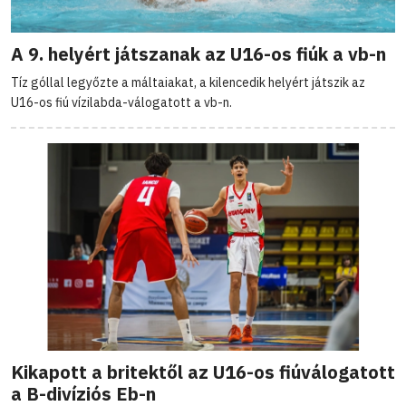
A 9. helyért játszanak az U16-os fiúk a vb-n
Tíz góllal legyőzte a máltaiakat, a kilencedik helyért játszik az
U16-os fiú vízilabda-válogatott a vb-n.
Kikapott a britektől az U16-os fiúválogatott
a B-divíziós Eb-n