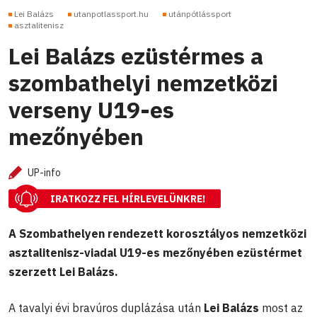
Lei Balázs
utanpotlassport.hu
utánpótlássport
asztalitenisz
Lei Balázs ezüstérmes a
szombathelyi nemzetközi
verseny U19-es
mezőnyében
UP-info
IRATKOZZ FEL HÍRLEVELÜNKRE!
A Szombathelyen rendezett korosztályos nemzetközi
asztalitenisz-viadal U19-es mezőnyében ezüstérmet
szerzett Lei Balázs.
A tavalyi évi bravúros duplázása után
Lei Balázs
most az