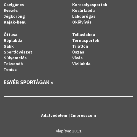
Cselgáncs
Korcsolyasportok
Evezés
Kosárlabda
Jégkorong
Labdarúgás
Kajak-kenu
Ökölvívás
Öttusa
Tollaslabda
Röplabda
Tornasportok
Sakk
Triatlon
Sportlövészet
Úszás
Súlyemelés
Vívás
Tekvondó
Vízilabda
Tenisz
EGYÉB SPORTÁGAK »
Adatvédelem
|
Impresszum
Alapítva: 2011