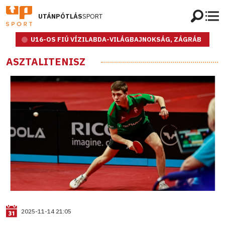
UTÁNPÓTLÁS
SPORT
U16-OS FIÚ VÍZILABDA-VILÁGBAJNOKSÁG, ZÁGRÁB
ASZTALITENISZ
2025-11-14 21:05