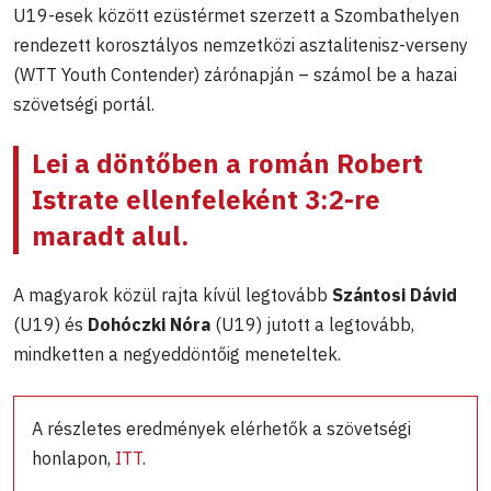
U19-esek között ezüstérmet szerzett a Szombathelyen
rendezett korosztályos nemzetközi asztalitenisz-verseny
(WTT Youth Contender) zárónapján – számol be a hazai
szövetségi portál.
Lei a döntőben a román Robert
Istrate ellenfeleként 3:2-re
maradt alul.
A magyarok közül rajta kívül legtovább
Szántosi Dávid
(U19) és
Dohóczki Nóra
(U19) jutott a legtovább,
mindketten a negyeddöntőig meneteltek.
A részletes eredmények elérhetők a szövetségi
honlapon,
ITT
.