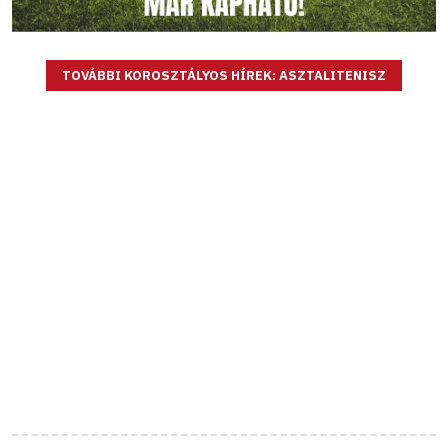
TOVÁBBI KOROSZTÁLYOS HÍREK: ASZTALITENISZ