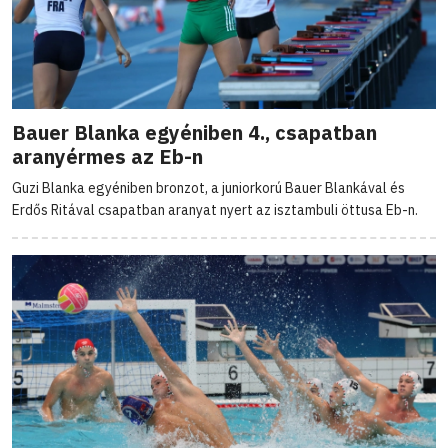
Bauer Blanka egyéniben 4., csapatban
aranyérmes az Eb-n
Guzi Blanka egyéniben bronzot, a juniorkorú Bauer Blankával és
Erdős Ritával csapatban aranyat nyert az isztambuli öttusa Eb-n.