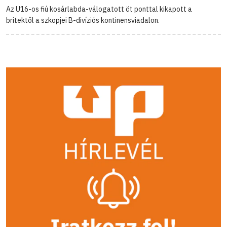
Az U16-os fiú kosárlabda-válogatott öt ponttal kikapott a
britektől a szkopjei B-divíziós kontinensviadalon.