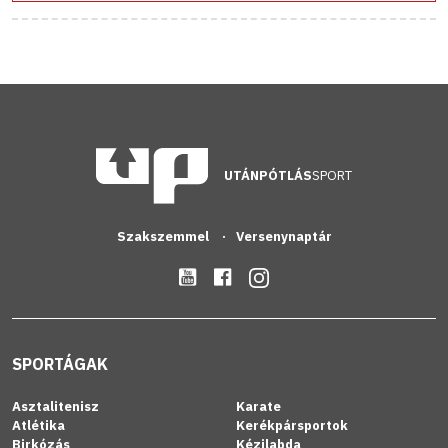
UTÁNPÓTLÁS
SPORT
Szakszemmel
Versenynaptár
SPORTÁGAK
Asztalitenisz
Karate
Atlétika
Kerékpársportok
Birkózás
Kézilabda