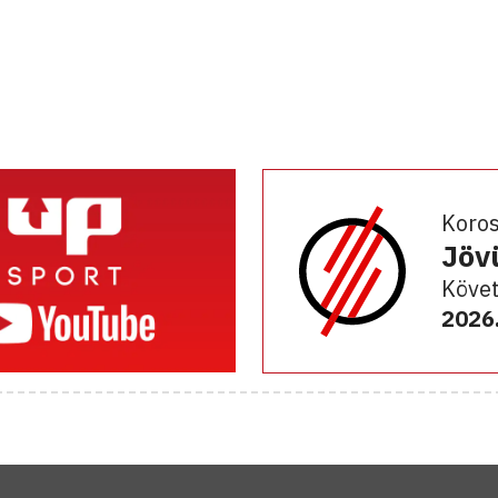
Koro
Jöv
Követ
2026.