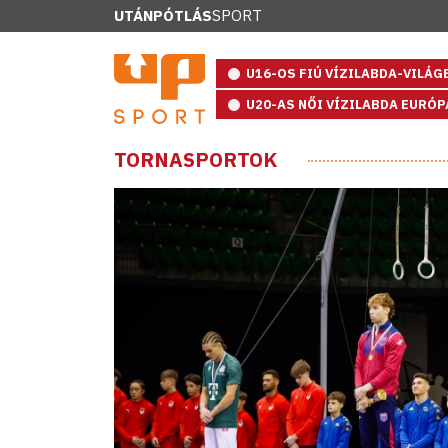
UTÁNPÓTLÁS
SPORT
U16-OS FIÚ VÍZILABDA-VILÁ
U20-AS NŐI VÍZILABDA EURÓ
TORNASPORTOK