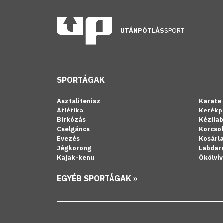
UTÁNPÓTLÁS
SPORT
SPORTÁGAK
Asztalitenisz
Karate
Atlétika
Kerékp
Birkózás
Kézila
Cselgáncs
Korcso
Evezés
Kosárl
Jégkorong
Labdar
Kajak-kenu
Ökölvív
EGYÉB SPORTÁGAK »