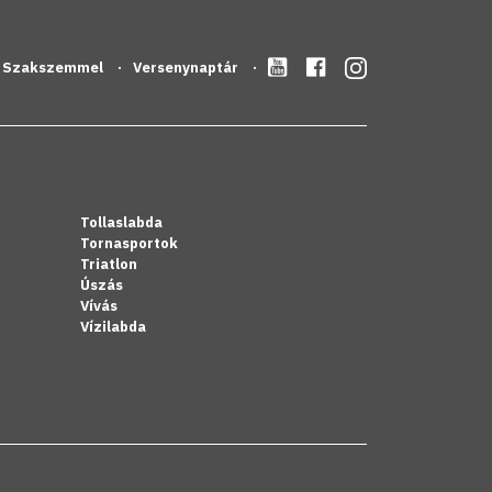
Szakszemmel
Versenynaptár
Tollaslabda
Tornasportok
Triatlon
Úszás
Vívás
Vízilabda