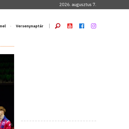
2026. augusztus 7.
mel
Versenynaptár