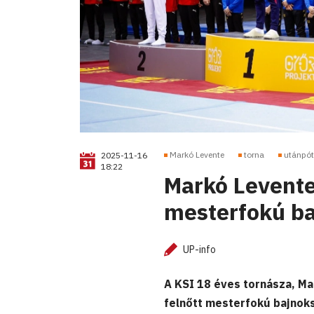
Markó Levente
torna
utánpót
2025-11-16
18:22
Markó Levente
mesterfokú b
UP-info
A KSI 18 éves tornásza, Ma
felnőtt mesterfokú bajnok