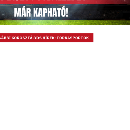
VÁBBI KOROSZTÁLYOS HÍREK: TORNASPORTOK