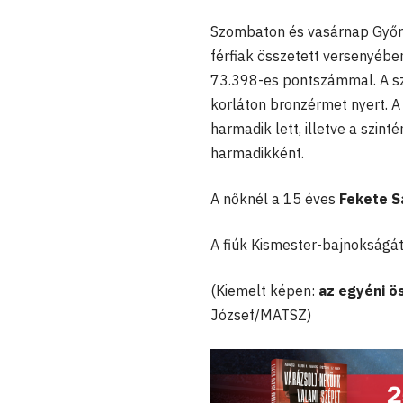
Szombaton és vasárnap Győr 
férfiak összetett versenyébe
73.398-es pontszámmal. A sze
korláton bronzérmet nyert. 
harmadik lett, illetve a szint
harmadikként.
A nőknél a 15 éves
Fekete S
A fiúk Kismester-bajnokságá
(Kiemelt képen:
az egyéni ö
József/MATSZ)