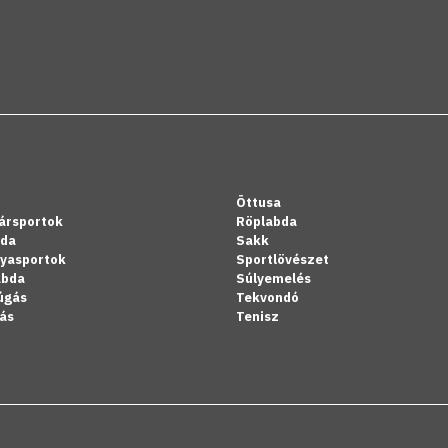
Öttusa
ársportok
Röplabda
bda
Sakk
lyasportok
Sportlövészet
abda
Súlyemelés
úgás
Tekvondó
ás
Tenisz