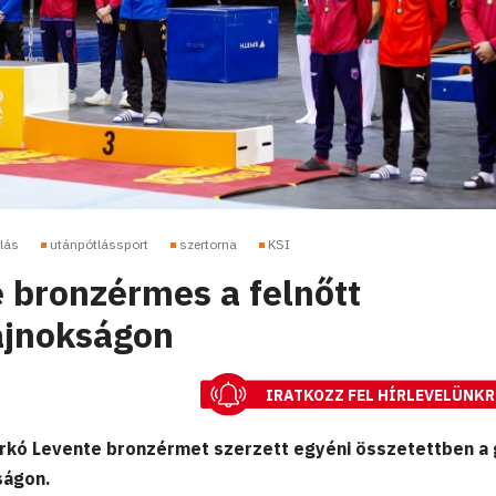
lás
utánpótlássport
szertorna
KSI
 bronzérmes a felnőtt
ajnokságon
IRATKOZZ FEL HÍRLEVELÜNKR
rkó Levente bronzérmet szerzett egyéni összetettben a 
ságon.