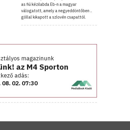
as fiú kézilabda Eb-n a magyar
válogatott, amely a negyeddöntőben ..
góllal kikapott a szlovén csapattól.
sztályos magazinunk
ünk! az M4 Sporton
kező adás:
 08. 02. 07:30