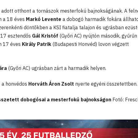
adott otthont a tornászok mesterfokú bajnokságának. A feln
n a 18 éves
Markó Levente
a dobogó harmadik fokára állhato
renkénti döntőkben a KSI fiatalja talajon és ugrásban ezüst-
A 17 esztendős
Gál Kristóf
(Győri AC) nyújtón második, gyűrűn
én 17 éves
Király Patrik
(Budapesti Honvéd) lovon végzett
ára
(Győri AC) ugrásban zárt a harmadik helyen.
t a honvédos
Horváth Áron Zsolt
nyerte egyéni összetettben.
sszetett dobogósai a mesterfokú bajnokságon
Fotó: Fresc