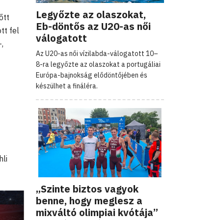
Legyőzte az olaszokat,
őtt
Eb-döntős az U20-as női
tt fel
válogatott
,
Az U20-as női vízilabda-válogatott 10–
8-ra legyőzte az olaszokat a portugáliai
Európa-bajnokság elődöntőjében és
készülhet a fináléra.
hli
„Szinte biztos vagyok
benne, hogy meglesz a
mixváltó olimpiai kvótája”