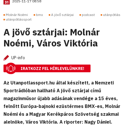
2025-11-17 08:58
Molnár Noémi
bmx
A jövő sztárjai
podcast
utánpótlás
utánpótlássport
A jövő sztárjai: Molnár
Noémi, Város Viktória
UP-info
IRATKOZZ FEL HÍRLEVELÜNKRE!
Az Utanpotlassport.hu által készített, a Nemzeti
Sportrádióban hallható A jövő sztárjai című
magazinműsor újabb adásának vendége a 15 éves,
felnőtt Európa-bajnoki ezüstérmes BMX-es, Molnár
Noémi és a Magyar Kerékpáros Szövetség szakmai
alelnöke, Város Viktória. A riporter: Nagy Dániel.