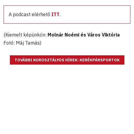
A podcast elérhető
ITT
.
(Kiemelt képünkön:
Molnár Noémi és Város Viktória
Fotó: Máj Tamás)
TOVÁBBI KOROSZTÁLYOS HÍREK: KERÉKPÁRSPORTOK