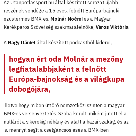
Az Utanpotlassport.hu által készített sorozat újabb
részének vendége a 15 éves, felnőtt Európa-bajnoki
ezüstérmes BMX-es,
Molnár Noémi
és a Magyar
Kerékpáros Szövetség szakmai alelnöke,
Város Viktória
.
A
Nagy Dániel
által készített podcastból kiderül,
hogyan ért oda Molnár a mezőny
legfiatalabbjaként a felnőtt
Európa-bajnokság és a világkupa
dobogójára,
illetve hogy miben úttörő nemzetközi szinten a magyar
BMX-es versenyeztetés. Szóba került, miként jutott el a
nulláról a sikerekig néhány év alatt a hazai szakág, és az
is, mennyit segít a cselgáncsos esés a BMX-ben.