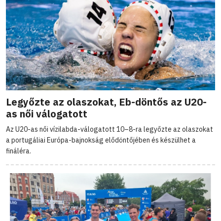
Legyőzte az olaszokat, Eb-döntős az U20-
as női válogatott
Az U20-as női vízilabda-válogatott 10–8-ra legyőzte az olaszokat
a portugáliai Európa-bajnokság elődöntőjében és készülhet a
fináléra.