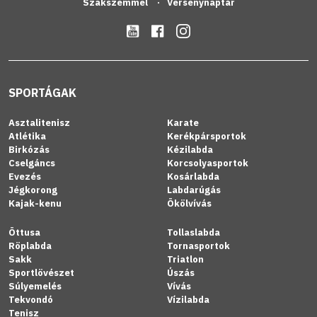
Szakszemmel
Versenynaptár
SPORTÁGAK
Asztalitenisz
Karate
Atlétika
Kerékpársportok
Birkózás
Kézilabda
Cselgáncs
Korcsolyasportok
Evezés
Kosárlabda
Jégkorong
Labdarúgás
Kajak-kenu
Ökölvívás
Öttusa
Tollaslabda
Röplabda
Tornasportok
Sakk
Triatlon
Sportlövészet
Úszás
Súlyemelés
Vívás
Tekvondó
Vízilabda
Tenisz