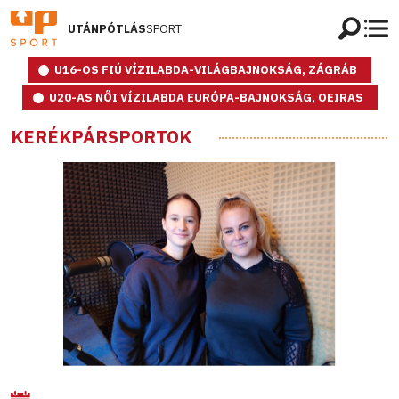
UTÁNPÓTLÁS
SPORT
U16-OS FIÚ VÍZILABDA-VILÁGBAJNOKSÁG, ZÁGRÁB
U20-AS NŐI VÍZILABDA EURÓPA-BAJNOKSÁG, OEIRAS
KERÉKPÁRSPORTOK