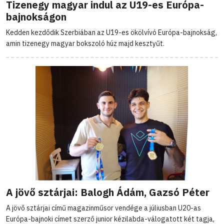
Tizenegy magyar indul az U19-es Európa-
bajnokságon
Kedden kezdődik Szerbiában az U19-es ökölvívó Európa-bajnokság,
amin tizenegy magyar bokszoló húz majd kesztyűt.
A jövő sztárjai: Balogh Ádám, Gazsó Péter
A jövő sztárjai című magazinműsor vendége a júliusban U20-as
Európa-bajnoki címet szerző junior kézilabda-válogatott két tagja,