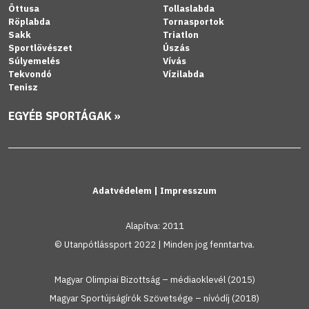
Öttusa
Tollaslabda
Röplabda
Tornasportok
Sakk
Triatlon
Sportlövészet
Úszás
Súlyemelés
Vívás
Tekvondó
Vízilabda
Tenisz
EGYÉB SPORTÁGAK »
Adatvédelem
|
Impresszum
Alapítva: 2011
© Utanpótlássport 2022 | Minden jog fenntartva.
Magyar Olimpiai Bizottság – médiaoklevél (2015)
Magyar Sportújságírók Szövetsége – nívódíj (2018)