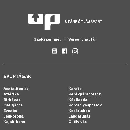
UTÁNPÓTLÁS
SPORT
Szakszemmel
Versenynaptár
SPORTÁGAK
Asztalitenisz
Karate
Atlétika
Kerékpársportok
Birkózás
Kézilabda
Cselgáncs
Korcsolyasportok
Evezés
Kosárlabda
Jégkorong
Labdarúgás
Kajak-kenu
Ökölvívás