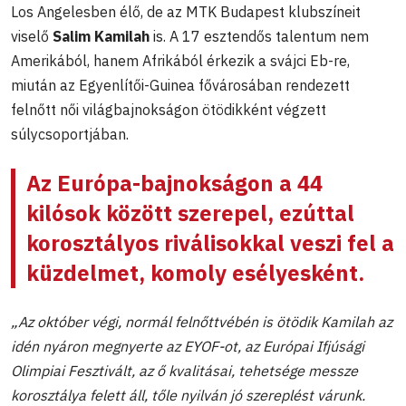
Los Angelesben élő, de az MTK Budapest klubszíneit
viselő
Salim Kamilah
is. A 17 esztendős talentum nem
Amerikából, hanem Afrikából érkezik a svájci Eb-re,
miután az Egyenlítői-Guinea fővárosában rendezett
felnőtt női világbajnokságon ötödikként végzett
súlycsoportjában.
Az Európa-bajnokságon a 44
kilósok között szerepel, ezúttal
korosztályos riválisokkal veszi fel a
küzdelmet, komoly esélyesként
.
„Az október végi, normál felnőttvébén is ötödik Kamilah az
idén nyáron megnyerte az EYOF-ot, az Európai Ifjúsági
Olimpiai Fesztivált, az ő kvalitásai, tehetsége messze
korosztálya felett áll, tőle nyilván jó szereplést várunk.