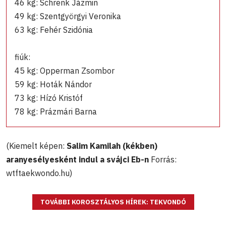
46 kg: Schrenk Jázmin
49 kg: Szentgyörgyi Veronika
63 kg: Fehér Szidónia
fiúk:
45 kg: Opperman Zsombor
59 kg: Hoták Nándor
73 kg: Hízó Kristóf
78 kg: Prázmári Barna
(Kiemelt képen:
Salim Kamilah (kékben)
aranyesélyesként indul a svájci Eb-n
Forrás:
wtftaekwondo.hu)
TOVÁBBI KOROSZTÁLYOS HÍREK: TEKVONDÓ