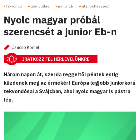
tekvondó
utánpótlás
junior Eb
utánpótlássport
Nyolc magyar próbál
szerencsét a junior Eb-n
Jancsó Kornél
IRATKOZZ FEL HÍRLEVELÜNKRE!
Három napon át, szerda reggeltől péntek estig
küzdenek meg az érmekért Európa legjobb juniorkorú
tekvondósai a Svájcban, ahol nyolc magyar is pástra
lép.