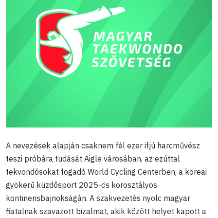
A nevezések alapján csaknem fél ezer ifjú harcművész
teszi próbára tudását Aigle városában, az ezúttal
tekvondósokat fogadó World Cycling Centerben, a koreai
gyökerű küzdősport 2025-ös korosztályos
kontinensbajnokságán. A szakvezetés nyolc magyar
fiatalnak szavazott bizalmat, akik között helyet kapott a