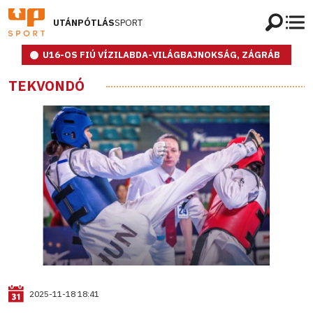
UTÁNPÓTLÁS
SPORT
U16-OS FIÚ VÍZILABDA-VILÁGBAJNOKSÁG, ZÁGRÁB
TEKVONDÓ
2025-11-18 18:41