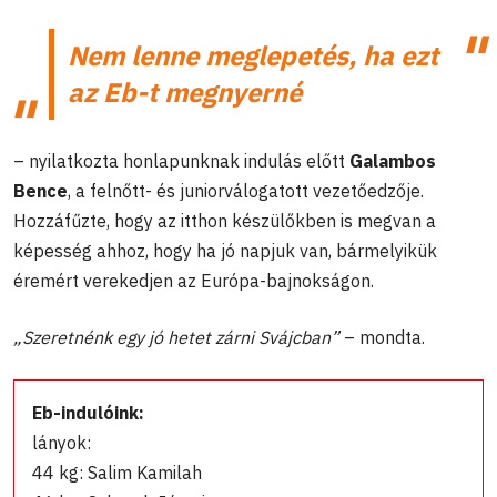
Nem lenne meglepetés, ha ezt
az Eb-t megnyerné
– nyilatkozta honlapunknak indulás előtt
Galambos
Bence
, a felnőtt- és juniorválogatott vezetőedzője.
Hozzáfűzte, hogy az itthon készülőkben is megvan a
képesség ahhoz, hogy ha jó napjuk van, bármelyikük
éremért verekedjen az Európa-bajnokságon.
„Szeretnénk egy jó hetet zárni Svájcban”
– mondta.
Eb-indulóink:
lányok:
44 kg: Salim Kamilah