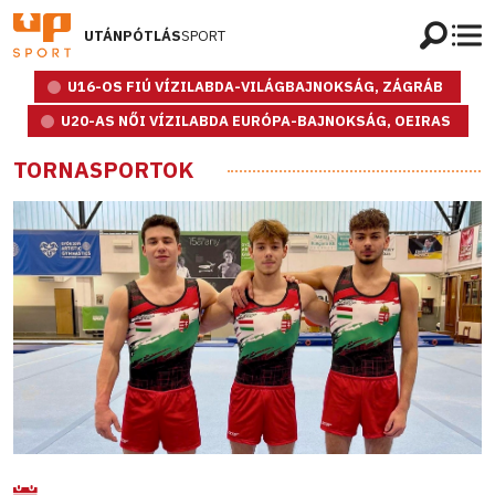
UTÁNPÓTLÁS
SPORT
U16-OS FIÚ VÍZILABDA-VILÁGBAJNOKSÁG, ZÁGRÁB
U20-AS NŐI VÍZILABDA EURÓPA-BAJNOKSÁG, OEIRAS
TORNASPORTOK