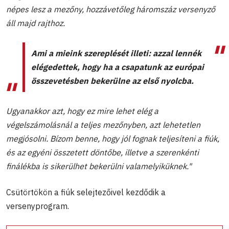
népes lesz a mezőny, hozzávetőleg háromszáz versenyző
áll majd rajthoz.
Ami a mieink szereplését illeti: azzal lennék
elégedettek, hogy ha a csapatunk az európai
összevetésben bekerülne az első nyolcba.
Ugyanakkor azt, hogy ez mire lehet elég a
végelszámolásnál a teljes mezőnyben, azt lehetetlen
megjósolni. Bízom benne, hogy jól fognak teljesíteni a fiúk,
és az egyéni összetett döntőbe, illetve a szerenkénti
finálékba is sikerülhet bekerülni valamelyiküknek."
Csütörtökön a fiúk selejtezőivel kezdődik a
versenyprogram.