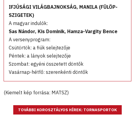
IFJÚSÁGI VILÁGBAJNOKSÁG, MANILA (FÜLÖP-
SZIGETEK)
A magyar indulók:
Sas Nándor, Kis Dominik, Hamza-Vargity Bence
A versenyprogram:
Csütörtök: a fiúk selejtezője
Péntek: a lányok selejtezője
Szombat: egyéni összetett döntők
Vasárnap-hétfő: szerenkénti döntők
(Kiemelt kép forrása: MATSZ)
TOVÁBBI KOROSZTÁLYOS HÍREK: TORNASPORTOK