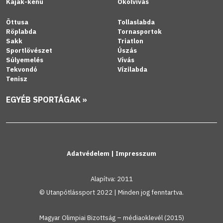
Kajak-kenu
Ökölvívás
Öttusa
Tollaslabda
Röplabda
Tornasportok
Sakk
Triatlon
Sportlövészet
Úszás
Súlyemelés
Vívás
Tekvondó
Vízilabda
Tenisz
EGYÉB SPORTÁGAK »
Adatvédelem
|
Impresszum
Alapítva: 2011
© Utanpótlássport 2022 | Minden jog fenntartva.
Magyar Olimpiai Bizottság – médiaoklevél (2015)