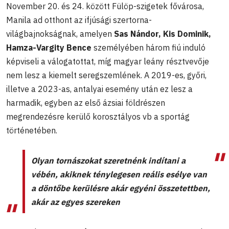
November 20. és 24. között Fülöp-szigetek fővárosa,
Manila ad otthont az ifjúsági szertorna-
világbajnokságnak, amelyen
Sas Nándor, Kis Dominik,
Hamza-Vargity Bence
személyében három fiú induló
képviseli a válogatottat, míg magyar leány résztvevője
nem lesz a kiemelt seregszemlének. A 2019-es, győri,
illetve a 2023-as, antalyai esemény után ez lesz a
harmadik, egyben az első ázsiai földrészen
megrendezésre kerülő korosztályos vb a sportág
történetében.
Olyan tornászokat szeretnénk indítani a
vébén, akiknek ténylegesen reális esélye van
a döntőbe kerülésre akár egyéni összetettben,
akár az egyes szereken