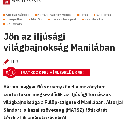
2025-11-19 15:16
Altorjai Sándor
Hamza-Vargity Bence
torna
szertorna
utánpótlás
MATSZ
utánpótlássport
Sas Nándor
Kis Dominik
Jön az ifjúsági
világbajnokság Manilában
H. B.
IRATKOZZ FEL HÍRLEVELÜNKRE!
Három magyar fiú versenyzővel a mezőnyben
csütörtökön megkezdődik az ifjúsági tornászok
világbajnoksága a Fülöp-szigeteki Manilában. Altorjai
Sándort, a hazai szövetség (MATSZ) főtitkárát
kérdeztük a várakozásokról.