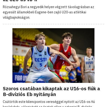
Rózsahegyi Bori a negyedik helyen végzett távolugrásban az
egyesült államokbeli Eugene-ben zajló U20-as atlétikai
világbajnokságon.
Szoros csatában kikaptak az U16-os fiúk a
B-divíziós Eb nyitányán
Csütörtök este kilencpontos vereséggel nyitott az U16-os fiú
kosárlabda-válogatott az észtek ellen a szkopjei B-divíziós