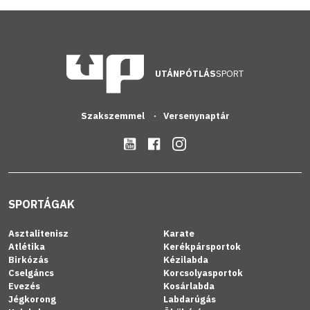
UTÁNPÓTLÁS
SPORT
Szakszemmel
Versenynaptár
SPORTÁGAK
Asztalitenisz
Karate
Atlétika
Kerékpársportok
Birkózás
Kézilabda
Cselgáncs
Korcsolyasportok
Evezés
Kosárlabda
Jégkorong
Labdarúgás