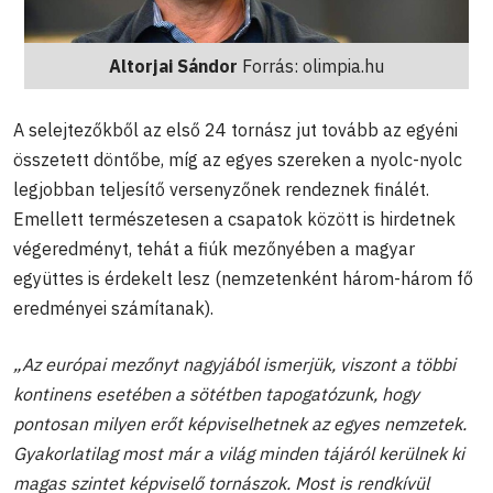
Altorjai Sándor
Forrás: olimpia.hu
A selejtezőkből az első 24 tornász jut tovább az egyéni
összetett döntőbe, míg az egyes szereken a nyolc-nyolc
legjobban teljesítő versenyzőnek rendeznek finálét.
Emellett természetesen a csapatok között is hirdetnek
végeredményt, tehát a fiúk mezőnyében a magyar
együttes is érdekelt lesz (nemzetenként három-három fő
eredményei számítanak).
„Az európai mezőnyt nagyjából ismerjük, viszont a többi
kontinens esetében a sötétben tapogatózunk, hogy
pontosan milyen erőt képviselhetnek az egyes nemzetek.
Gyakorlatilag most már a világ minden tájáról kerülnek ki
magas szintet képviselő tornászok. Most is rendkívül