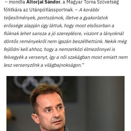
– mondta
Altorjai Sándor
, a Magyar Torna Szövetség
főtitkára az Utánpótlássportnak. –
A korábbi
teljesítmények, pontszámok, illetve a gyakorlatok
erőssége alapján úgy láttuk, hogy most elsősorban a
fiúknak lehet sansza a jó szereplésre, viszont a lányoknál
döntős reményekről nem igazán beszélhettünk. Nekik még
fejlődni kell ahhoz, hogy a nemzetközi élmezőnnyel is
felvegyék a versenyt, így a női szakágban most emiatt nem
lesz versenyzőnk a világbajnokságon.”