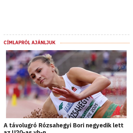
CÍMLAPRÓL AJÁNLJUK
A távolugró Rózsahegyi Bori negyedik lett
az U20-as vb-n