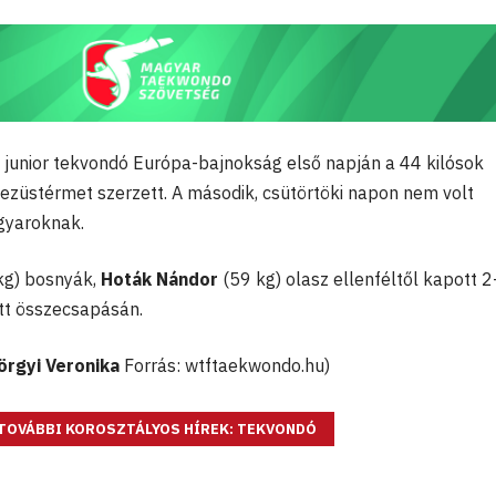
ló junior tekvondó Európa-bajnokság első napján a 44 kilósok
ezüstérmet szerzett. A második, csütörtöki napon nem volt
gyaroknak.
kg) bosnyák,
Hoták Nándor
(59 kg) olasz ellenféltől kapott 
ott összecsapásán.
rgyi Veronika
Forrás: wtftaekwondo.hu)
TOVÁBBI KOROSZTÁLYOS HÍREK: TEKVONDÓ