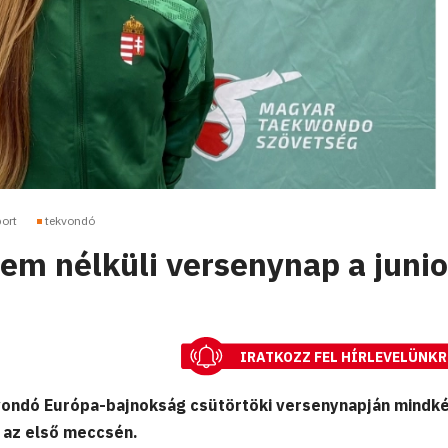
ort
tekvondó
em nélküli versenynap a junio
IRATKOZZ FEL HÍRLEVELÜNKR
kvondó Európa-bajnokság csütörtöki versenynapján mindk
 az első meccsén.