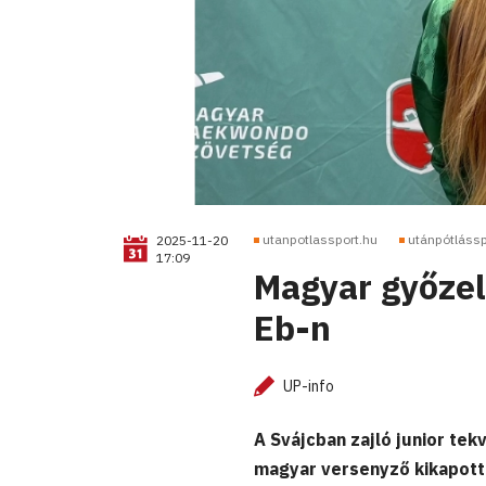
utanpotlassport.hu
utánpótlássp
2025-11-20
17:09
Magyar győzel
Eb-n
UP-info
A Svájcban zajló junior te
magyar versenyző kikapott