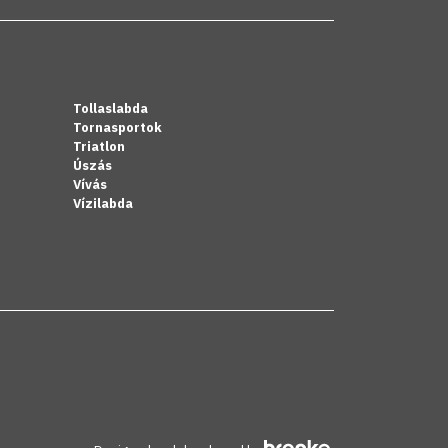
Tollaslabda
Tornasportok
Triatlon
Úszás
Vívás
Vízilabda