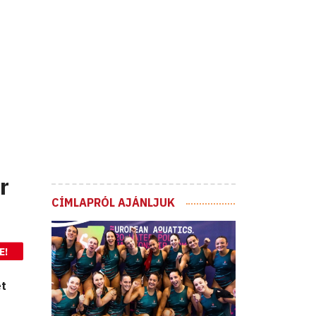
r
CÍMLAPRÓL AJÁNLJUK
E!
ét