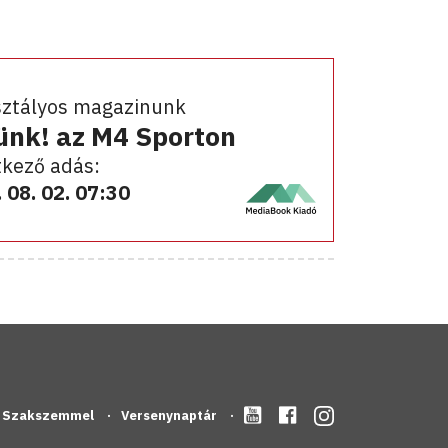
sztályos magazinunk
ünk! az M4 Sporton
kező adás:
 08. 02. 07:30
Szakszemmel
Versenynaptár