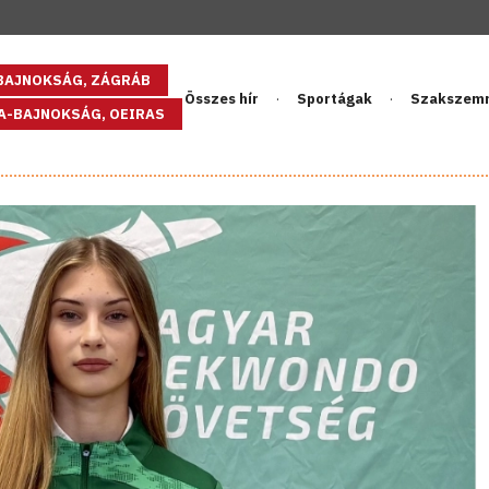
GBAJNOKSÁG, ZÁGRÁB
Összes hír
Sportágak
Szakszem
PA-BAJNOKSÁG, OEIRAS