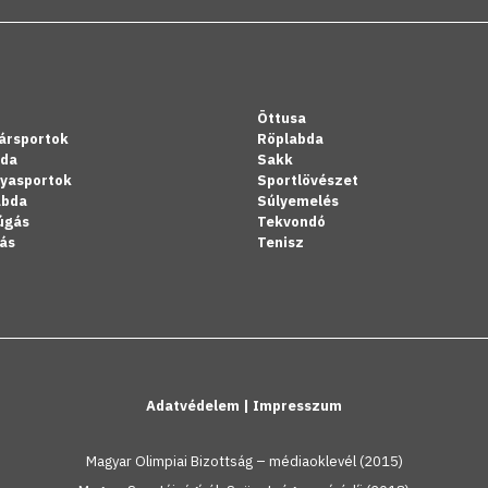
Öttusa
ársportok
Röplabda
bda
Sakk
lyasportok
Sportlövészet
abda
Súlyemelés
úgás
Tekvondó
ás
Tenisz
Adatvédelem
|
Impresszum
Magyar Olimpiai Bizottság – médiaoklevél (2015)