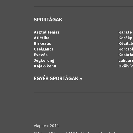
SPORTÁGAK
Asztalitenisz
Karate
Atlétika
Kerékp
Birkózás
Kézila
Cselgáncs
Korcso
Evezés
Kosárl
Jégkorong
Labdar
Kajak-kenu
Ökölvív
EGYÉB SPORTÁGAK »
Alapítva: 2011