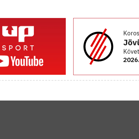
Koro
Jöv
Követ
2026.