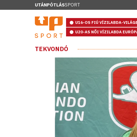
UTÁNPÓTLÁS
SPORT
U16-OS FIÚ VÍZILABDA-VILÁ
U20-AS NŐI VÍZILABDA EURÓ
TEKVONDÓ