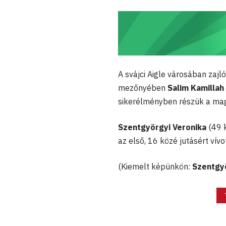
A svájci Aigle városában zaj
mezőnyében
Salim Kamillah
sikerélményben részük a ma
Szentgyörgyi Veronika
(49 
az első, 16 közé jutásért vív
(Kiemelt képünkön:
Szentgyö