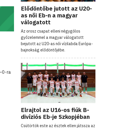
Elődöntőbe jutott az U20-
as női Eb-n a magyar
válogatott
Az orosz csapat elleni négygólos
győzelemmel a magyar válogatott
bejutott az U20-as női vízilabda Európa-
bajnokság elődöntőjébe.
2–0-ra
Elrajtol az U16-os fiúk B-
divíziós Eb-je Szkopjéban
Csütörtök este az észtek ellen játssza az