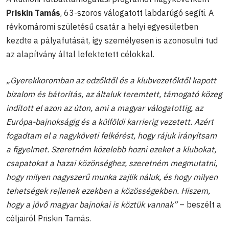
Priskin Tamás
, 63-szoros válogatott labdarúgó segíti. A
révkomáromi születésű csatár a helyi egyesületben
kezdte a pályafutását, így személyesen is azonosulni tud
az alapítvány által lefektetett célokkal.
„Gyerekkoromban az edzőktől és a klubvezetőktől kapott
bizalom és bátorítás, az általuk teremtett, támogató közeg
indított el azon az úton, ami a magyar válogatottig, az
Európa-bajnokságig és a külföldi karrierig vezetett. Azért
fogadtam el a nagyköveti felkérést, hogy rájuk irányítsam
a figyelmet. Szeretném közelebb hozni ezeket a klubokat,
csapatokat a hazai közönséghez, szeretném megmutatni,
hogy milyen nagyszerű munka zajlik náluk, és hogy milyen
tehetségek rejlenek ezekben a közösségekben. Hiszem,
hogy a jövő magyar bajnokai is köztük vannak”
– beszélt a
céljairól Priskin Tamás.