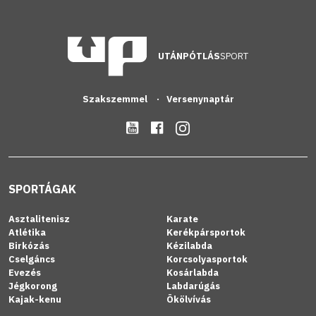
UTÁNPÓTLÁS
SPORT
Szakszemmel
Versenynaptár
SPORTÁGAK
Asztalitenisz
Karate
Atlétika
Kerékpársportok
Birkózás
Kézilabda
Cselgáncs
Korcsolyasportok
Evezés
Kosárlabda
Jégkorong
Labdarúgás
Kajak-kenu
Ökölvívás