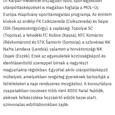
Öt Kárpát-medencei országban nyolc sportegyesület
utánpótlásképzését is magában foglalja a MOL–Új
Európa Alapítvány sporttámogatási programja. Az érintett
klubok az erdélyi FK Csíkszereda (Csíkszereda) és Sepsi
OSK (Sepsiszentgyörgy), a vajdasági Topolyai SC
(Topolya), a felvidéki FC Košice (Kassa), KFC Komárno
(Révkomárom) és STK Šamorín (Somorja), a szlovéniai NK
Nafta Lendava (Lendva), valamint a horvátországi NK
Osijek (Eszék). Ezek az egyesületek közösségképző és
identitáserősítő szereppel bírnak a nagyrészt
magyarlakta régiókban. Egyúttal aktív utánpótlásképző
műhelyek, amelyekben rengeteg gyereknek biztosítják a
feltételeket a napi rendszeres mozgáshoz. A korosztályos
csapataikban összesen több mint 4000 fiatal fejlődik,
akiknek felkészülése hozzáértő edzők kezei alatt,
színvonalas edzőtáborokban zajlik.