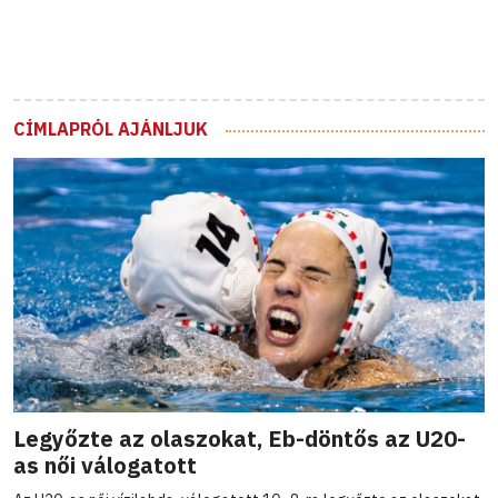
CÍMLAPRÓL AJÁNLJUK
Legyőzte az olaszokat, Eb-döntős az U20-
as női válogatott