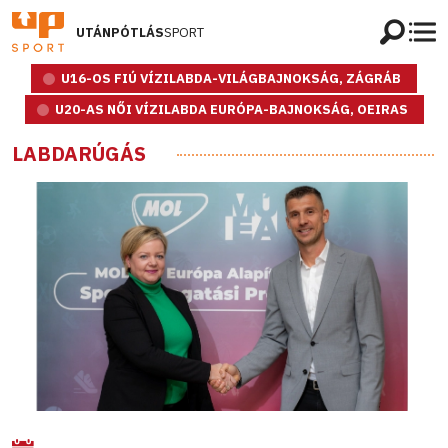
UTÁNPÓTLÁS
SPORT
U16-OS FIÚ VÍZILABDA-VILÁGBAJNOKSÁG, ZÁGRÁB
U20-AS NŐI VÍZILABDA EURÓPA-BAJNOKSÁG, OEIRAS
LABDARÚGÁS