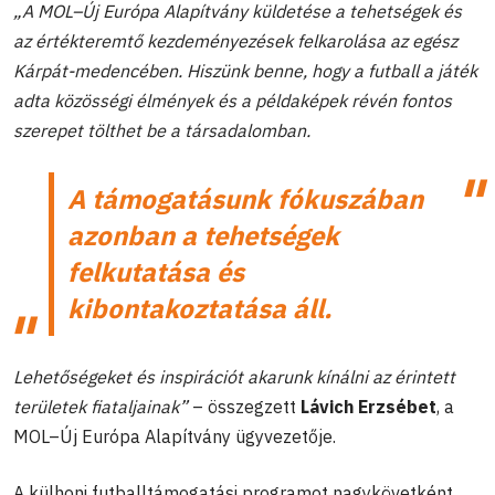
„A MOL–Új Európa Alapítvány küldetése a tehetségek és
az értékteremtő kezdeményezések felkarolása az egész
Kárpát-medencében. Hiszünk benne, hogy a futball a játék
adta közösségi élmények és a példaképek révén fontos
szerepet tölthet be a társadalomban.
A támogatásunk fókuszában
azonban a tehetségek
felkutatása és
kibontakoztatása áll.
Lehetőségeket és inspirációt akarunk kínálni az érintett
területek fiataljainak”
– összegzett
Lávich Erzsébet
, a
MOL–Új Európa Alapítvány ügyvezetője.
A külhoni futballtámogatási programot nagykövetként