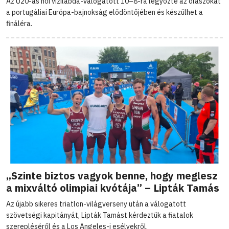
Az U20-as női vízilabda-válogatott 10–8-ra legyőzte az olaszokat
a portugáliai Európa-bajnokság elődöntőjében és készülhet a
fináléra.
„Szinte biztos vagyok benne, hogy meglesz
a mixváltó olimpiai kvótája” – Lipták Tamás
Az újabb sikeres triatlon-világverseny után a válogatott
szövetségi kapitányát, Lipták Tamást kérdeztük a fiatalok
szerepléséről és a Los Angeles-i esélyekről.