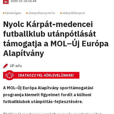
2025-11-26 16:44
labdarúgás
utanpotlassport.hu
utánpótlássport
Nyolc Kárpát-medencei
futballklub utánpótlását
támogatja a MOL–Új Európa
Alapítvány
UP-info
IRATKOZZ FEL HÍRLEVELÜNKRE!
A MOL–Új Európa Alapítvány sporttámogatási
programja kiemelt figyelmet fordít a külhoni
futballklubok utánpótlás-fejlesztésére.