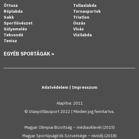
Öttusa
Tollaslabda
Röplabda
Tornasportok
Sakk
Triatlon
Sportlövészet
Úszás
Súlyemelés
Vívás
Tekvondó
Vízilabda
Tenisz
EGYÉB SPORTÁGAK »
Adatvédelem
|
Impresszum
Alapítva: 2011
© Utanpótlássport 2022 | Minden jog fenntartva.
Magyar Olimpiai Bizottság – médiaoklevél (2015)
Magyar Sportújságírók Szövetsége – nívódíj (2018)