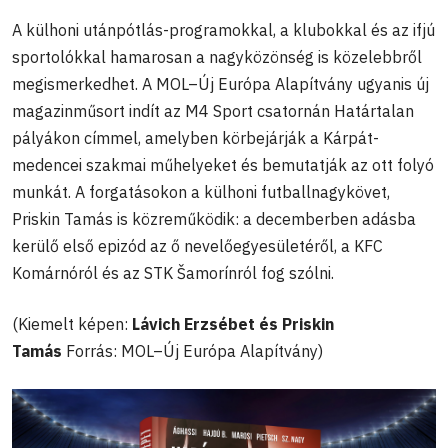
A külhoni utánpótlás-programokkal, a klubokkal és az ifjú
sportolókkal hamarosan a nagyközönség is közelebbről
megismerkedhet. A MOL–Új Európa Alapítvány ugyanis új
magazinműsort indít az M4 Sport csatornán Határtalan
pályákon címmel, amelyben körbejárják a Kárpát-
medencei szakmai műhelyeket és bemutatják az ott folyó
munkát. A forgatásokon a külhoni futballnagykövet,
Priskin Tamás is közreműködik: a decemberben adásba
kerülő első epizód az ő nevelőegyesületéről, a KFC
Komárnóról és az STK Šamorínról fog szólni.
(Kiemelt képen:
Lávich Erzsébet és Priskin
Tamás
Forrás: MOL–Új Európa Alapítvány)