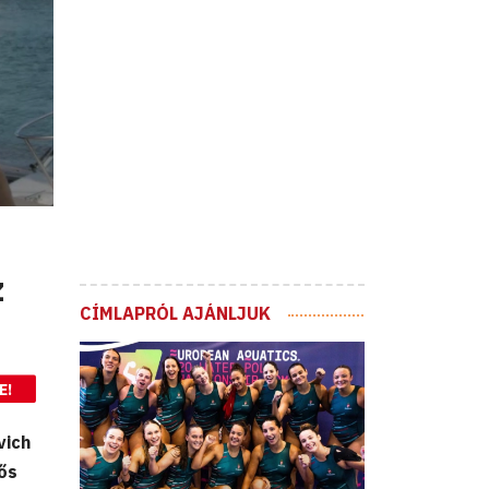
z
CÍMLAPRÓL AJÁNLJUK
E!
vich
ős