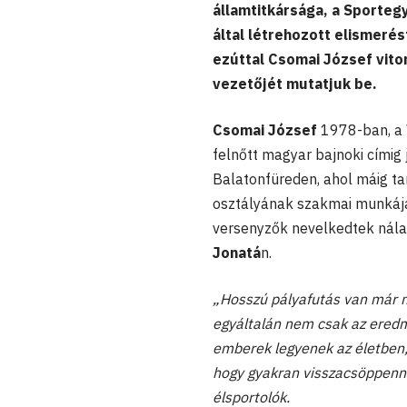
államtitkársága, a Sporte
által létrehozott elismeré
ezúttal Csomai József vito
vezetőjét mutatjuk be.
Csomai József
1978-ban, a 
felnőtt magyar bajnoki címig
Balatonfüreden, ahol máig tan
osztályának szakmai munkájáé
versenyzők nevelkedtek nála,
Jonatá
n.
„Hosszú pályafutás van már m
egyáltalán nem csak az eredm
emberek legyenek az életben, 
hogy gyakran visszacsöppenne
élsportolók.