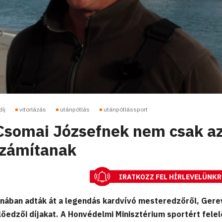
íj
vitorlázás
utánpótlás
utánpótlássport
 Csomai Józsefnek nem csak a
zámítanak
IRATKOZZ FEL HÍRLEVELÜNKR
nában adták át a legendás kardvívó mesteredzőről, Gere
őedzői díjakat. A Honvédelmi Minisztérium sportért felel