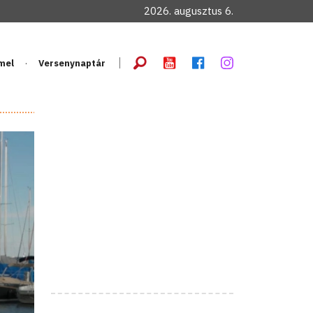
2026. augusztus 6.
mel
Versenynaptár