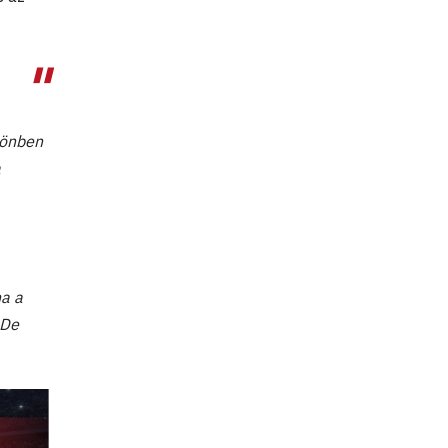
lönben
a
ha a
 De