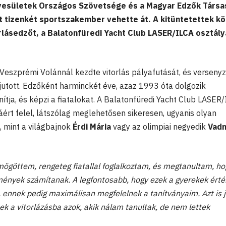
gyesületek Országos Szövetsége és a Magyar Edzők Társ
st tizenkét sportszakember vehette át. A kitüntetettek kö
rlásedzőt, a Balatonfüredi Yacht Club LASER/ILCA osztál
Veszprémi Volánnál kezdte vitorlás pályafutását, és verseny
 jutott. Edzőként harminckét éve, azaz 1993 óta dolgozik
ítja, és képzi a fiatalokat. A Balatonfüredi Yacht Club LASER
rt felel, látszólag meglehetősen sikeresen, ugyanis olyan
 mint a világbajnok
Érdi Mária
vagy az olimpiai negyedik
Vadn
ögöttem, rengeteg fiatallal foglalkoztam, és megtanultam, ho
ények számítanak. A legfontosabb, hogy ezek a gyerekek ért
ennek pedig maximálisan megfelelnek a tanítványaim. Azt is jó
k a vitorlázásba azok, akik nálam tanultak, de nem lettek