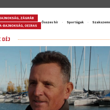
GBAJNOKSÁG, ZÁGRÁB
Összes hír
Sportágak
Szakszem
PA-BAJNOKSÁG, OEIRAS
 DÍJ