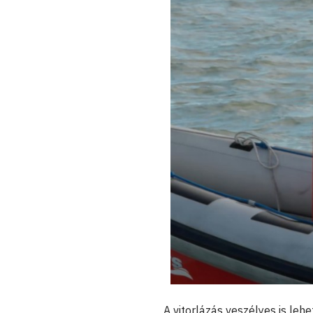
A vitorlázás veszélyes is le