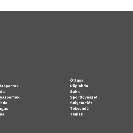
Öttusa
ársportok
Röplabda
bda
Sakk
lyasportok
Sportlövészet
abda
Súlyemelés
úgás
Tekvondó
ás
Tenisz