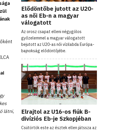
asága
Elődöntőbe jutott az U20-
zül
as női Eb-n a magyar
yának
válogatott
Az orosz csapat elleni négygólos
győzelemmel a magyar válogatott
zőként
bejutott az U20-as női vízilabda Európa-
bajnokság elődöntőjébe.
/ILCA
ai
gy
ékes
Elrajtol az U16-os fiúk B-
 látni,
divíziós Eb-je Szkopjéban
Csütörtök este az észtek ellen játssza az