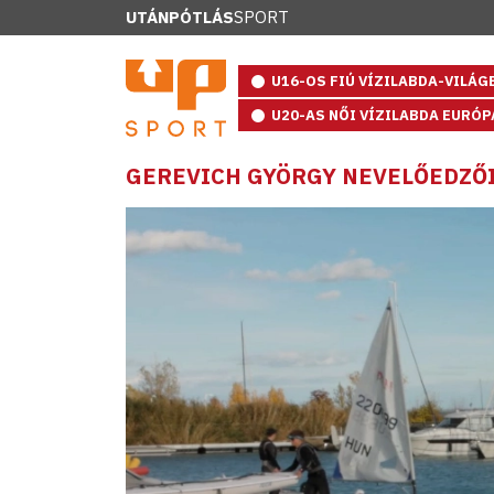
UTÁNPÓTLÁS
SPORT
U16-OS FIÚ VÍZILABDA-VILÁ
U20-AS NŐI VÍZILABDA EURÓ
GEREVICH GYÖRGY NEVELŐEDZŐI