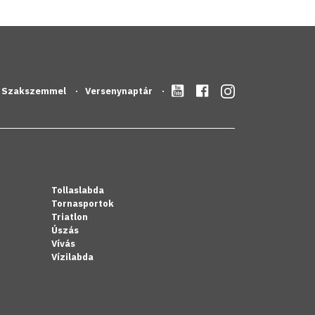
Szakszemmel
Versenynaptár
Tollaslabda
Tornasportok
Triatlon
Úszás
Vívás
Vízilabda