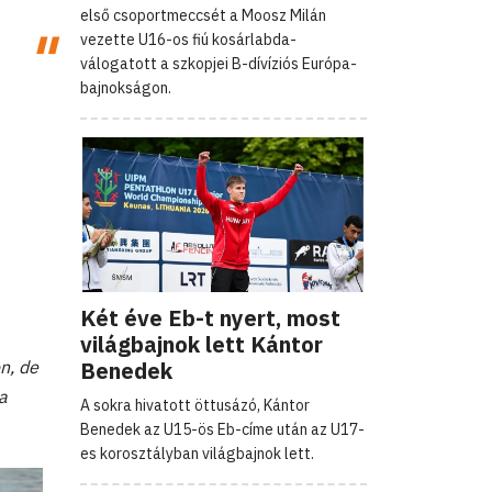
első csoportmeccsét a Moosz Milán
vezette U16-os fiú kosárlabda-
válogatott a szkopjei B-dívíziós Európa-
bajnokságon.
Két éve Eb-t nyert, most
világbajnok lett Kántor
Benedek
n, de
a
A sokra hivatott öttusázó, Kántor
Benedek az U15-ös Eb-címe után az U17-
es korosztályban világbajnok lett.