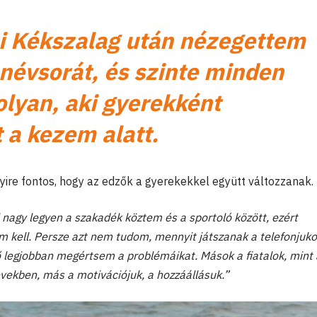
i Kékszalag után nézegettem
 névsorát, és szinte minden
olyan, aki gyerekként
 a kezem alatt.
nyire fontos, hogy az edzők a gyerekekkel együtt változzanak.
 nagy legyen a szakadék köztem és a sportoló között, ezért
kell. Persze azt nem tudom, mennyit játszanak a telefonjuko
ő legjobban megértsem a problémáikat. Mások a fiatalok, mint 
vekben, más a motivációjuk, a hozzáállásuk.”