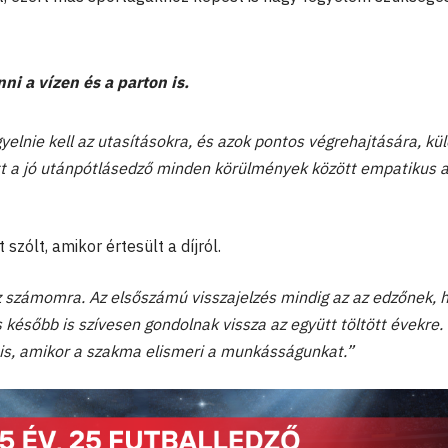
ni a vízen és a parton is.
elnie kell az utasításokra, és azok pontos végrehajtására, kü
tt a jó utánpótlásedző minden körülmények között empatikus 
szólt, amikor értesült a díjról.
 számomra. Az elsőszámú visszajelzés mindig az az edzőnek, 
s később is szívesen gondolnak vissza az együtt töltött évekre.
is, amikor a szakma elismeri a munkásságunkat.”