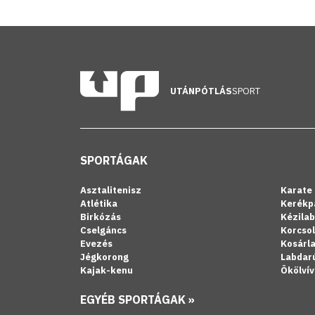
UTÁNPÓTLÁS
SPORT
SPORTÁGAK
Asztalitenisz
Karate
Atlétika
Kerékp
Birkózás
Kézila
Cselgáncs
Korcso
Evezés
Kosárl
Jégkorong
Labdar
Kajak-kenu
Ökölvív
EGYÉB SPORTÁGAK »