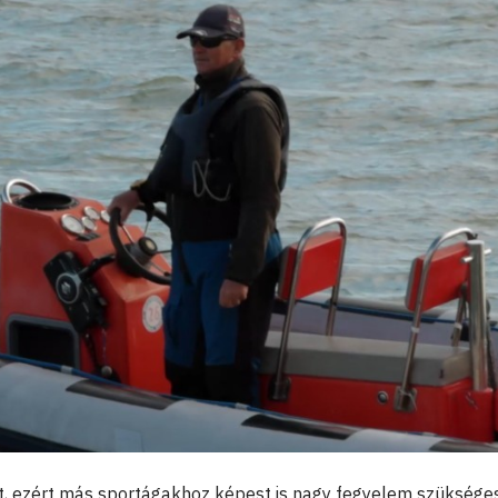
het, ezért más sportágakhoz képest is nagy fegyelem szüksége