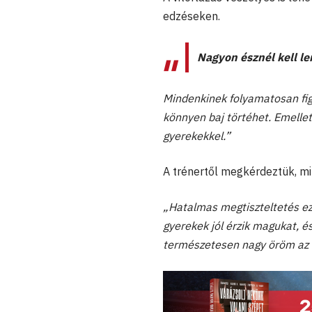
edzéseken.
Nagyon észnél kell len
Mindenkinek folyamatosan figy
könnyen baj törtéhet. Emelle
gyerekekkel.”
A trénertől megkérdeztük, mit 
„Hatalmas megtiszteltetés ez
gyerekek jól érzik magukat, é
természetesen nagy öröm az 