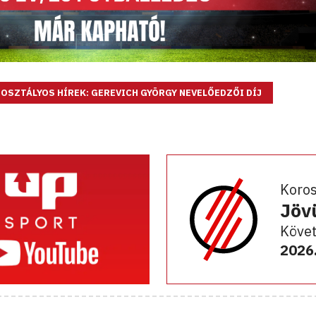
OSZTÁLYOS HÍREK: GEREVICH GYÖRGY NEVELŐEDZŐI DÍJ
Koro
Jöv
Követ
2026.