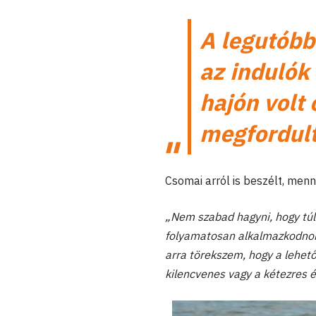
A legutóbb
az indulók
hajón volt 
megfordult
Csomai arról is beszélt, men
„Nem szabad hagyni, hogy túl
folyamatosan alkalmazkodnom 
arra törekszem, hogy a lehet
kilencvenes vagy a kétezres é