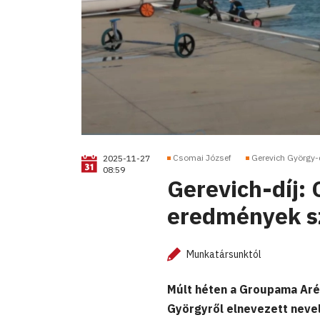
Csomai József
Gerevich György-d
2025-11-27
08:59
Gerevich-díj:
eredmények s
Munkatársunktól
Múlt héten a Groupama Aré
Györgyről elnevezett nevel