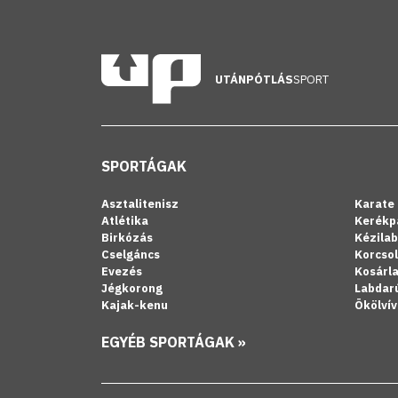
UTÁNPÓTLÁS
SPORT
SPORTÁGAK
Asztalitenisz
Karate
Atlétika
Kerékp
Birkózás
Kézila
Cselgáncs
Korcso
Evezés
Kosárl
Jégkorong
Labdar
Kajak-kenu
Ökölvív
EGYÉB SPORTÁGAK »