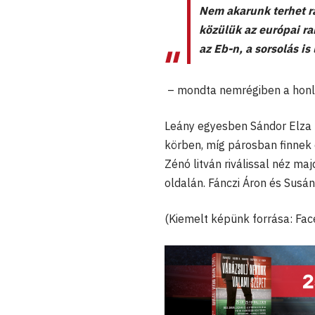
Nem akarunk terhet ra
közülük az európai r
az Eb-n, a sorsolás is
– mondta nemrégiben a honla
Leány egyesben Sándor Elza ho
körben, míg párosban finnek 
Zénó litván riválissal néz m
oldalán. Fánczi Áron és Susá
(Kiemelt képünk forrása: Fa