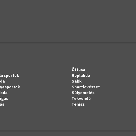
Öttusa
ársportok
Röplabda
bda
Sakk
lyasportok
Sportlövészet
abda
Súlyemelés
úgás
Tekvondó
ás
Tenisz