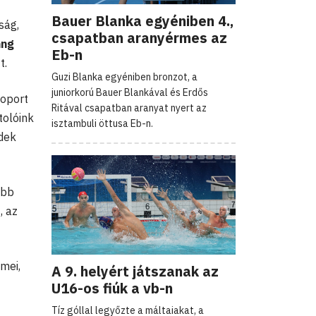
Bauer Blanka egyéniben 4.,
ság,
csapatban aranyérmes az
ang
Eb-n
t.
Guzi Blanka egyéniben bronzot, a
juniorkorú Bauer Blankával és Erdős
soport
Ritával csapatban aranyat nyert az
tolóink
isztambuli öttusa Eb-n.
édek
obb
, az
mei,
A 9. helyért játszanak az
U16-os fiúk a vb-n
Tíz góllal legyőzte a máltaiakat, a