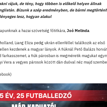
kni rájuk, de tény, hogy többen is előkelő helyen állnak
anglistán. Bízunk a szép eredményben, de bármi megtörtén
 lényeges lesz, hogyan alakul
punknak a hazai szövetség főtitkára,
Joó Melinda
.
lland, Liang Eliza pedig ukrán ellenféllel találkozik az első
ellen kezdenek a magyar lányok. A fiúknál Pető Balázs horvát
ajd farkasszemet, a fiúk párosban is megméretik magukat egy
nyi Vera a vegyes párosok között dán duóval néz majd szembe
cebook)