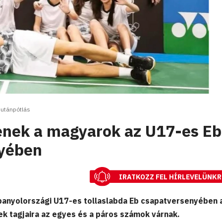
utánpótlás
enek a magyarok az U17-es Eb
nyében
IRATKOZZ FEL HÍRLEVELÜNKR
panyolországi U17-es tollaslabda Eb csapatversenyében 
k tagjaira az egyes és a páros számok várnak.