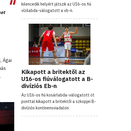
kilencedik helyért játszik az U16-os fiú
vízilabda-válogatott a vb-n.
het
, Ágai
más
Kikapott a britektől az
.
U16-os fiúválogatott a B-
divíziós Eb-n
Az U16-os fiú kosárlabda-válogatott öt
ponttal kikapott a britektől a szkopjei B-
divíziós kontinensviadalon.