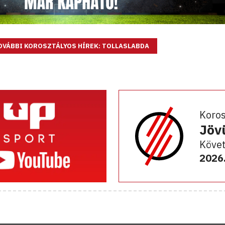
OVÁBBI KOROSZTÁLYOS HÍREK: TOLLASLABDA
Koro
Jöv
Követ
2026.