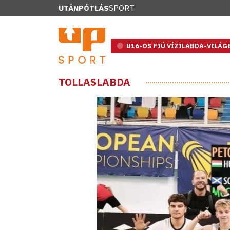
UTÁNPÓTLÁS
SPORT
U16-OS FIÚ VÍZILABDA-VILÁ
TOLLASLABDA