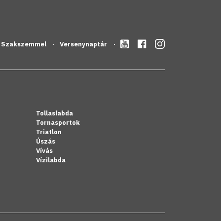
Szakszemmel
Versenynaptár
Tollaslabda
Tornasportok
Triatlon
Úszás
Vívás
Vízilabda