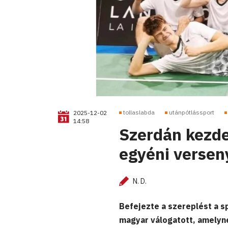
tollaslabda
utánpótlássport
2025-12-02
14:58
Szerdán kezd
egyéni verse
N. D.
Befejezte a szereplést a s
magyar válogatott, amelyne