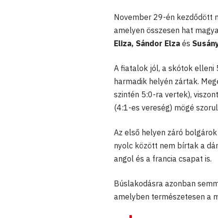
November 29-én kezdődött m
amelyen összesen hat magyar
Eliza, Sándor Elza
és
Susány
A fiatalok jól, a skótok elle
harmadik helyén zártak. Mege
szintén 5:0-ra vertek), viszo
(4:1-es vereség) mögé szorul
Az első helyen záró bolgárok
nyolc között nem bírtak a dá
angol és a francia csapat is.
Búslakodásra azonban semmi 
amelyben természetesen a ma