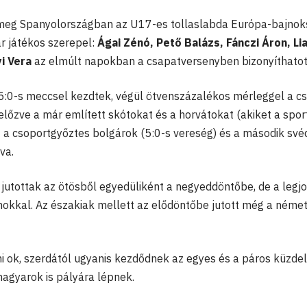
eg Spanyolországban az U17-es tollaslabda Európa-bajnok
 játékos szerepel:
Ágai Zénó, Pető Balázs, Fánczi Áron, Li
i Vera
az elmúlt napokban a csapatversenyben bizonyíthatot
ni 5:0-s meccsel kezdtek, végül ötvenszázalékos mérleggel a c
lőzve a már említett skótokat és a horvátokat (akiket a spor
nt a csoportgyőztes bolgárok (5:0-s vereség) és a második sv
va.
 jutottak az ötösből egyedüliként a negyeddöntőbe, de a legj
nokkal. Az északiak mellett az elődöntőbe jutott még a német
ok, szerdától ugyanis kezdődnek az egyes és a páros küzdel
gyarok is pályára lépnek.