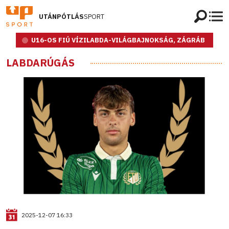
UTÁNPÓTLÁS
SPORT
U16-OS FIÚ VÍZILABDA-VILÁGBAJNOKSÁG, ZÁGRÁB
LABDARÚGÁS
2025-12-07 16:33