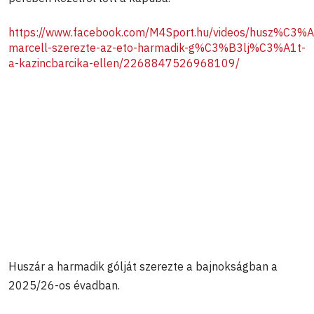
https://www.facebook.com/M4Sport.hu/videos/husz%C3%A
marcell-szerezte-az-eto-harmadik-g%C3%B3lj%C3%A1t-
a-kazincbarcika-ellen/2268847526968109/
Huszár a harmadik gólját szerezte a bajnokságban a
2025/26-os évadban.