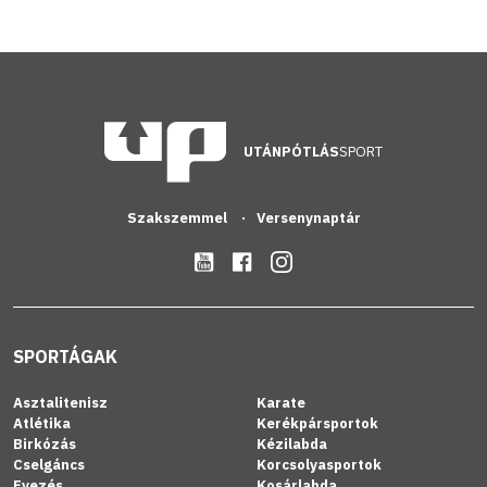
UTÁNPÓTLÁS
SPORT
Szakszemmel
Versenynaptár
SPORTÁGAK
Asztalitenisz
Karate
Atlétika
Kerékpársportok
Birkózás
Kézilabda
Cselgáncs
Korcsolyasportok
Evezés
Kosárlabda