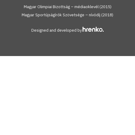
Magyar Olimpiai Bizottság – médiaoklevél (2015)
Magyar Sportújságírók Szövetsége – nívódíj (2018)
Designed and developed by