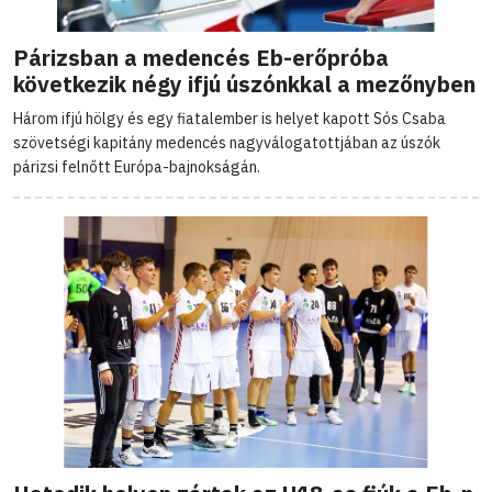
Párizsban a medencés Eb-erőpróba
következik négy ifjú úszónkkal a mezőnyben
Három ifjú hölgy és egy fiatalember is helyet kapott Sós Csaba
szövetségi kapitány medencés nagyválogatottjában az úszók
párizsi felnőtt Európa-bajnokságán.