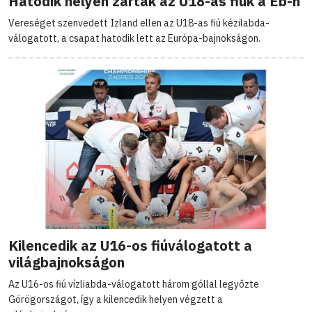
Hatodik helyen zártak az U18-as fiúk a Eb-n
Vereséget szenvedett Izland ellen az U18-as fiú kézilabda-
válogatott, a csapat hatodik lett az Európa-bajnokságon.
Kilencedik az U16-os fiúválogatott a
világbajnokságon
Az U16-os fiú vízliabda-válogatott három góllal legyőzte
Görögországot, így a kilencedik helyen végzett a