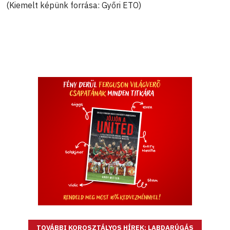
(Kiemelt képünk forrása: Győri ETO)
TOVÁBBI KOROSZTÁLYOS HÍREK: LABDARÚGÁS