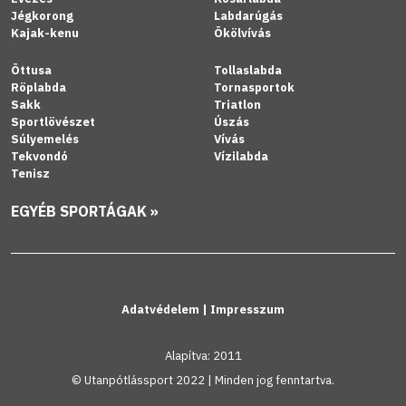
Jégkorong
Labdarúgás
Kajak-kenu
Ökölvívás
Öttusa
Tollaslabda
Röplabda
Tornasportok
Sakk
Triatlon
Sportlövészet
Úszás
Súlyemelés
Vívás
Tekvondó
Vízilabda
Tenisz
EGYÉB SPORTÁGAK »
Adatvédelem
|
Impresszum
Alapítva: 2011
© Utanpótlássport 2022 | Minden jog fenntartva.