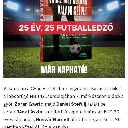
Vasaránap a Győri ETO 3–1-re legyőzte a Kazincbarcikát
a labdarúgó NB I 16. fordulójában. A mérkőzésen előbb a
győri
Zoran Gavric
, majd
Daniel Stefulj
talált be,
aztán
Rácz László
szépített. A végeredmény az ETO 20
éves támadója,
Huszár Marcell
állította be, amikor a 90.
percben közelről lőtt a kapuba.