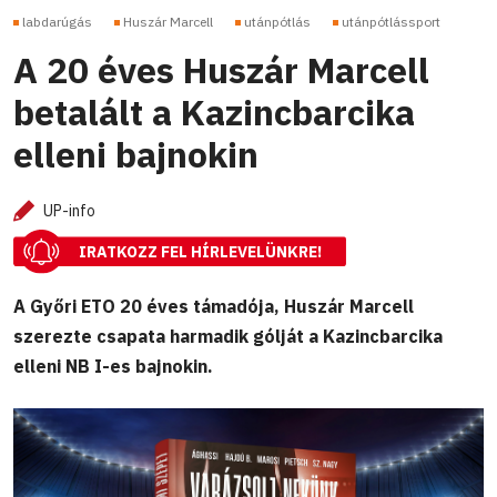
labdarúgás
Huszár Marcell
utánpótlás
utánpótlássport
A 20 éves Huszár Marcell
betalált a Kazincbarcika
elleni bajnokin
UP-info
IRATKOZZ FEL HÍRLEVELÜNKRE!
A Győri ETO 20 éves támadója, Huszár Marcell
szerezte csapata harmadik gólját a Kazincbarcika
elleni NB I-es bajnokin.