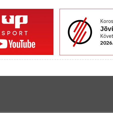
Koro
Jöv
Követ
2026.