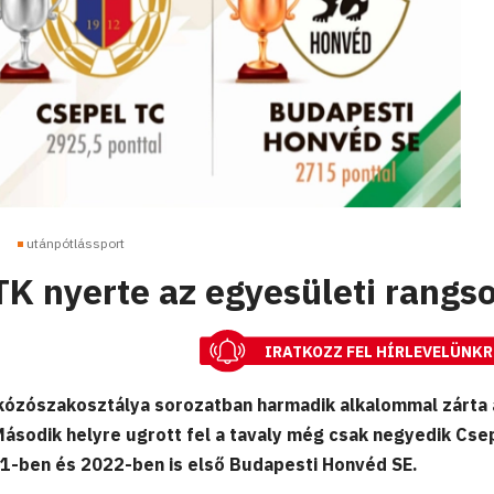
utánpótlássport
K nyerte az egyesületi rangso
IRATKOZZ FEL HÍRLEVELÜNKR
kózószakosztálya sorozatban harmadik alkalommal zárta 
 Második helyre ugrott fel a tavaly még csak negyedik Cse
21-ben és 2022-ben is első Budapesti Honvéd SE.