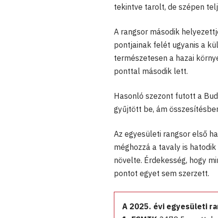
tekintve tarolt, de szépen tel
A rangsor második helyezettje
pontjainak felét ugyanis a k
természetesen a hazai környe
ponttal második lett.
Hasonló szezont futott a Bu
gyűjtött be, ám összesítésbe
Az egyesületi rangsor első hat
méghozzá a tavaly is hatodi
növelte. Érdekesség, hogy min
pontot egyet sem szerzett.
A 2025. évi egyesületi r