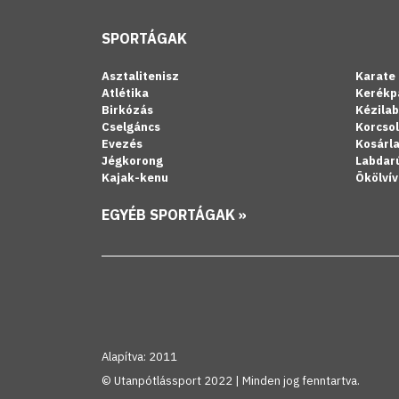
SPORTÁGAK
Asztalitenisz
Karate
Atlétika
Kerékp
Birkózás
Kézila
Cselgáncs
Korcso
Evezés
Kosárl
Jégkorong
Labdar
Kajak-kenu
Ökölvív
EGYÉB SPORTÁGAK »
Alapítva: 2011
© Utanpótlássport 2022 | Minden jog fenntartva.