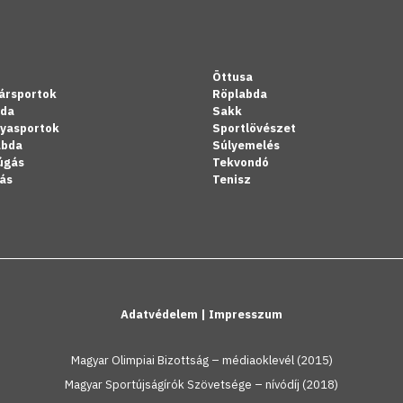
Öttusa
ársportok
Röplabda
bda
Sakk
lyasportok
Sportlövészet
abda
Súlyemelés
úgás
Tekvondó
ás
Tenisz
Adatvédelem
|
Impresszum
Magyar Olimpiai Bizottság – médiaoklevél (2015)
Magyar Sportújságírók Szövetsége – nívódíj (2018)