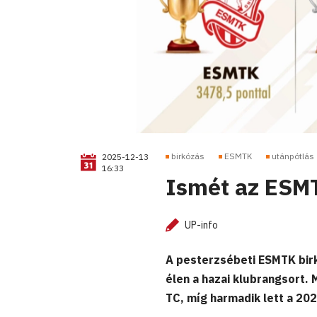
birkózás
ESMTK
utánpótlás
2025-12-13
16:33
Ismét az ESMT
UP-info
A pesterzsébeti ESMTK bir
élen a hazai klubrangsort.
TC, míg harmadik lett a 20