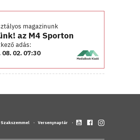
sztályos magazinunk
ünk! az M4 Sporton
kező adás:
 08. 02. 07:30
Szakszemmel
Versenynaptár