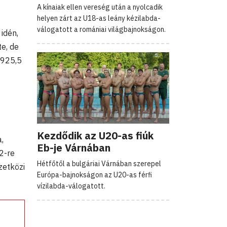
A kínaiak ellen vereség után a nyolcadik
helyen zárt az U18-as leány kézilabda-
válogatott a romániai világbajnokságon.
idén,
e, de
2925,5
Kezdődik az U20-as fiúk
,
Eb-je Várnában
2-re
Hétfőtől a bulgáriai Várnában szerepel
zetközi
Európa-bajnokságon az U20-as férfi
vízilabda-válogatott.