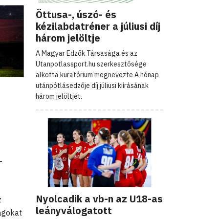
Öttusa-, úszó- és
kézilabdatréner a júliusi díj
három jelöltje
A Magyar Edzők Társasága és az
Utanpotlassport.hu szerkesztősége
alkotta kuratórium megnevezte A hónap
utánpótlásedzője díj júliusi kiírásának
három jelöltjét.
–
Nyolcadik a vb-n az U18-as
z
leányválogatott
ágokat