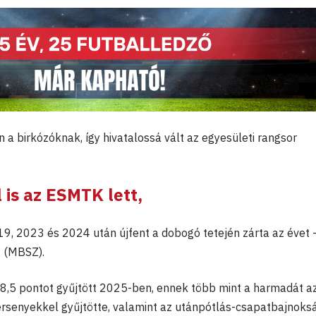
n a birkózóknak, így hivatalossá vált az egyesületi rangsor
 is az ESMTK lett,
9, 2023 és 2024 után újfent a dobogó tetején zárta az évet 
g (MBSZ).
78,5 pontot gyűjtött 2025-ben, ennek több mint a harmadát a
versenyekkel gyűjtötte, valamint az utánpótlás-csapatbajnoks