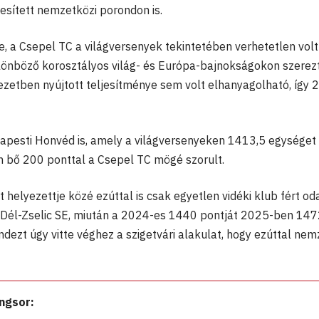
jesített nemzetközi porondon is.
, a Csepel TC a világversenyek tekintetében verhetetlen volt 
ülönböző korosztályos világ- és Európa-bajnokságokon szerezt
zetben nyújtott teljesítménye sem volt elhanyagolható, így 
dapesti Honvéd is, amely a világversenyeken 1413,5 egységet
n bő 200 ponttal a Csepel TC mögé szorult.
 helyezettje közé ezúttal is csak egyetlen vidéki klub fért oda
k Dél-Zselic SE, miután a 2024-es 1440 pontját 2025-ben 147
dezt úgy vitte véghez a szigetvári alakulat, hogy ezúttal nem
angsor: