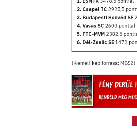
1. ESMTK
3478,5 ponttal
2. Csepel TC
2925,5 pont
3. Budapesti Honvéd SE
2
4. Vasas SC
2600 ponttal
5. FTC-MVM
2382,5 pontt
6. Dél-Zselic SE
1472 pon
(Kiemelt kép forrása: MBSZ)