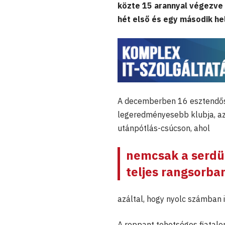
közte 15 arannyal végezve 
hét első és egy második hel
A decemberben 16 esztend
legeredményesebb klubja, az
utánpótlás-csúcson, ahol
nemcsak a serdü
teljes rangsorban
azáltal, hogy nyolc számban 
A roppant tehetséges fiatale