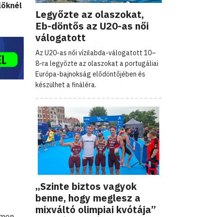
lőknél
Legyőzte az olaszokat,
Eb-döntős az U20-as női
válogatott
Az U20-as női vízilabda-válogatott 10–
8-ra legyőzte az olaszokat a portugáliai
Európa-bajnokság elődöntőjében és
készülhet a fináléra.
„Szinte biztos vagyok
benne, hogy meglesz a
mixváltó olimpiai kvótája”
omon