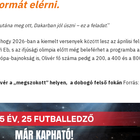
ormát elérni
.
, utána meg ott, Dakarban jól úszni – ez a feladat
.”
ogy 2026-ban a kiemelt versenyek között lesz az áprilisi fel
i Eb, s az ifjúsági olimpia előtt még beleférhet a programba a
urópa-bajnokság is, Olivér fő száma pedig a 200, a 400 és a 80
ivér a „megszokott” helyen, a dobogó felső fokán
Forrás: