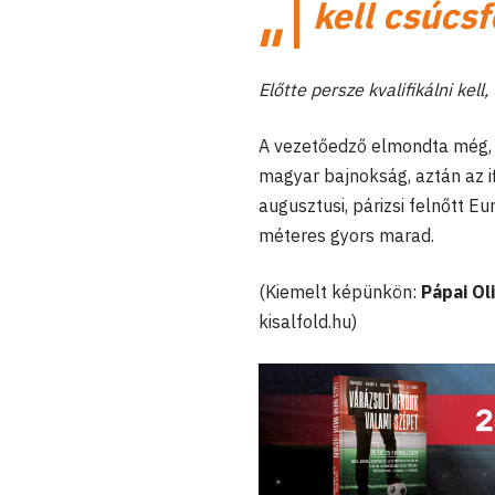
kell csúcsf
Előtte persze kvalifikálni kell
A vezetőedző elmondta még, h
magyar bajnokság, aztán az if
augusztusi, párizsi felnőtt E
méteres gyors marad.
(Kiemelt képünkön:
Pápai Ol
kisalfold.hu)