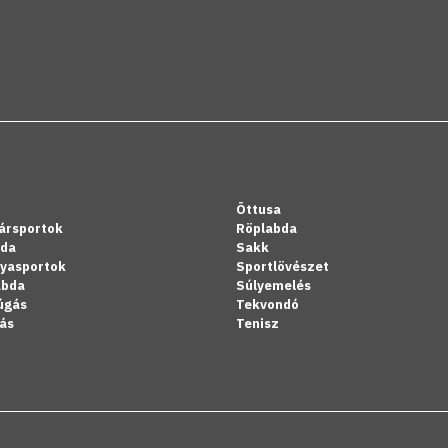
Öttusa
ársportok
Röplabda
bda
Sakk
lyasportok
Sportlövészet
abda
Súlyemelés
úgás
Tekvondó
ás
Tenisz