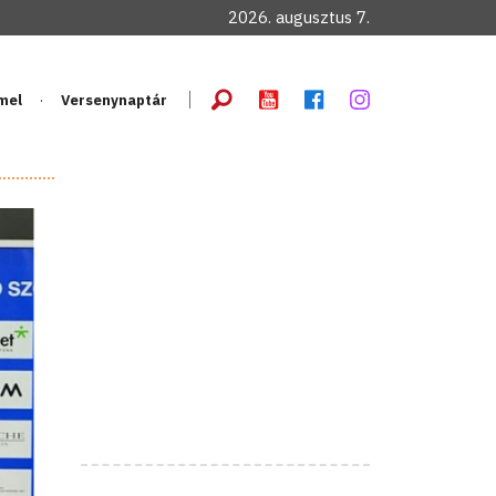
2026. augusztus 7.
mel
Versenynaptár