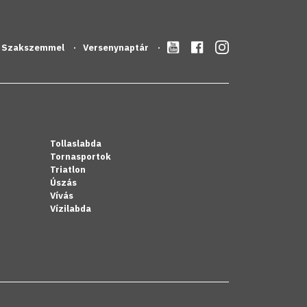
Szakszemmel
Versenynaptár
Tollaslabda
Tornasportok
Triatlon
Úszás
Vívás
Vízilabda