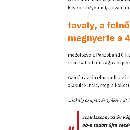
követők figyelmét, a rivalda
tavaly, a fel
megnyerte a 4
megelőzve a Párizsban 10 ki
csúccsal lett országos bajnok
Az idén aztán elmaradt a vár
alakult ki nála, meg is kelle
„
Sokáig csupán árnyéka volt
csak lassan, ez év vé
ob-n tudott újra vezé