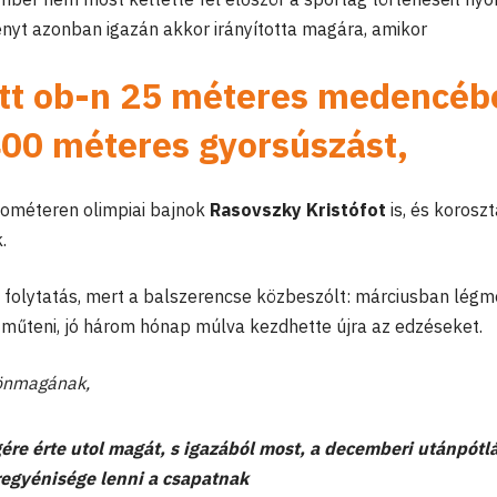
fényt azonban igazán akkor irányította magára, amikor
nőtt ob-n 25 méteres medencéb
00 méteres gyorsúszást
,
lométeren olimpiai bajnok
Rasovszky Kristófot
is, és korosz
.
t folytatás, mert a balszerencse közbeszólt: márciusban légm
tt műteni, jó három hónap múlva kezdhette újra az edzéseket.
 önmagának,
gére érte utol magát, s igazából most, a decemberi utánpótl
regyénisége lenni a csapatnak