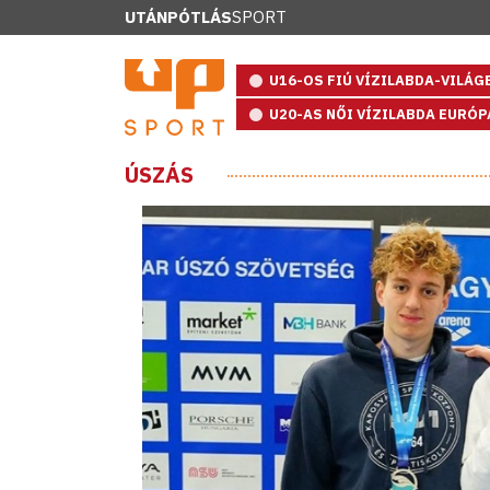
UTÁNPÓTLÁS
SPORT
U16-OS FIÚ VÍZILABDA-VILÁ
U20-AS NŐI VÍZILABDA EURÓ
ÚSZÁS