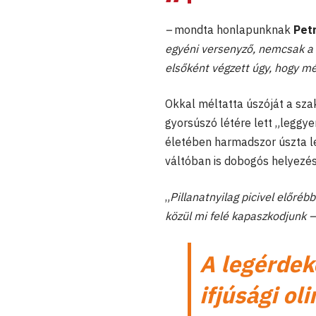
–
mondta honlapunknak
Pet
egyéni versenyző, nemcsak a 
elsőként végzett úgy, hogy m
Okkal méltatta úszóját a sza
gyorsúszó létére lett „legg
életében harmadszor úszta l
váltóban is dobogós helyezés
„
Pillanatnyilag picivel előréb
közül mi felé kapaszkodjunk 
A legérdek
ifjúsági o