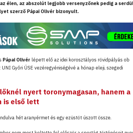
az élen, az abszolút legjobb versenyzőnek pedig a serdü
yet szerző Pápai Olivér bizonyult.
ős
Pápai Olivér
lépett elő az idei korosztályos rövidpályás ob
 UNI Győri ÚSE vezéregyéniségévé a hónap eleji, szegedi
lőknél nyert toronymagasan, hanem a
 is első lett
indulva hét aranyérmet és egy ezüstöt úszott össze.
mber nem most keltette fel először a sportág történéseit ny