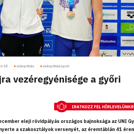
zó SE
utánpótlás
utánpótlássport
jra vezéregyénisége a győri
IRATKOZZ FEL HÍRLEVELÜNKR
ecember eleji rövidpályás országos bajnoksága az UNI G
b nyerte a szakosztályok versenyét, az éremtáblán 41 ére