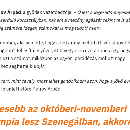
rov Árpád
, a győriek vezetőedzője.
– Ő lett a legeredményese
serdülő korosztályban, hanem a mezőny egészét tekintve is a
ég számára idegen számokat is meg tudott nyer
ni.”
kember, aki kiemelte, hogy a hét arany mellett Olivér alapvet
yengébb” teljesítményével, 400 vegyesen ezüstérmes
úgy, hog
e ezt a számot, miközben az egyéni parádézás mellett négy
hez segítette klubját.
b tart, mint tavaly, most lehet gondolkodni azon, hogy a jövő évi
–
tekintett előre Petrov Árpád
. –
esebb az októberi-novemberi
limpia lesz Szenegálban, akkor