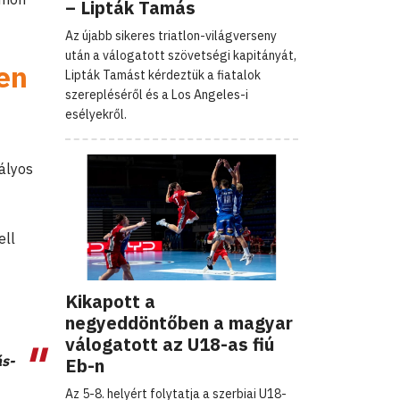
– Lipták Tamás
Az újabb sikeres triatlon-világverseny
után a válogatott szövetségi kapitányát,
en
Lipták Tamást kérdeztük a fiatalok
szerepléséről és a Los Angeles-i
esélyekről.
tályos
ell
Kikapott a
negyeddöntőben a magyar
válogatott az U18-as fiú
ás-
Eb-n
Az 5-8. helyért folytatja a szerbiai U18-