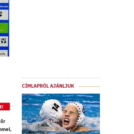
CÍMLAPRÓL AJÁNLJUK
E!
yőr
mmel,