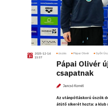
úszás
Pápai Olivér
Győri Ús
2025-12-14
15:57
Pápai Olivér ú
csapatnak
Jancsó Kornél
Az utánpótláskorú úszók d
átütő sikerét hozta: a klu