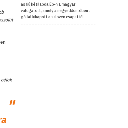
as fiú kézilabda Eb-n a magyar
válogatott, amely a negyeddöntőben ..
bb
góllal kikapott a szlovén csapattól.
bszolút
ően
y
 célok
ra