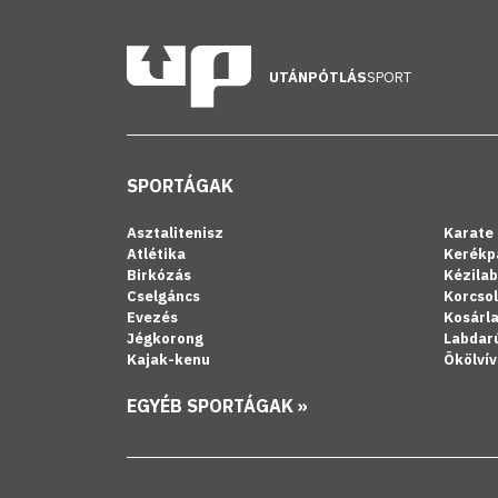
UTÁNPÓTLÁS
SPORT
SPORTÁGAK
Asztalitenisz
Karate
Atlétika
Kerékp
Birkózás
Kézila
Cselgáncs
Korcso
Evezés
Kosárl
Jégkorong
Labdar
Kajak-kenu
Ökölvív
EGYÉB SPORTÁGAK »