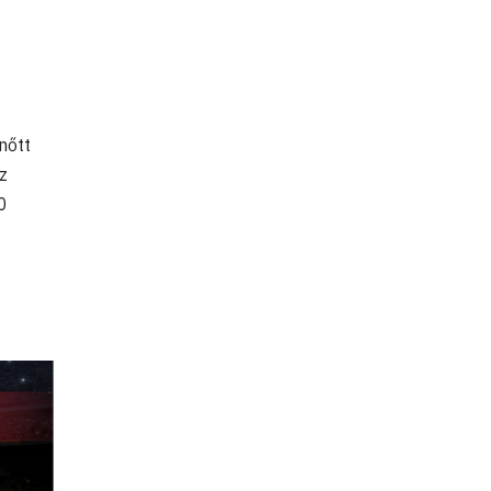
nőtt
z
0