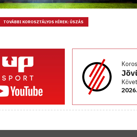
TOVÁBBI KOROSZTÁLYOS HÍREK: ÚSZÁS
Koro
Jöv
Követ
2026.