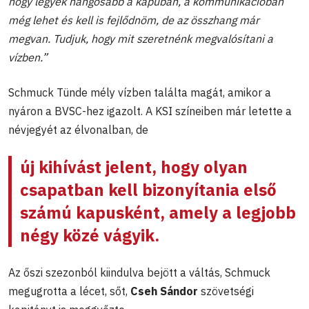
hogy legyek hangosabb a kapuban, a kommunikációban
még lehet és kell is fejlődnöm, de az összhang már
megvan. Tudjuk, hogy mit szeretnénk megvalósítani a
vízben.”
Schmuck Tünde mély vízben találta magát, amikor a
nyáron a BVSC-hez igazolt. A KSI színeiben már letette a
névjegyét az élvonalban, de
új kihívást jelent, hogy olyan
csapatban kell bizonyítania első
számú kapusként, amely a legjobb
négy közé vágyik.
Az őszi szezonból kiindulva bejött a váltás, Schmuck
megugrotta a lécet, sőt,
Cseh Sándor
szövetségi