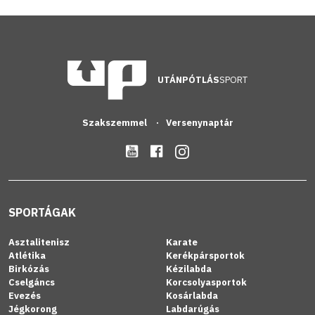
UTÁNPÓTLÁS
SPORT
Szakszemmel
Versenynaptár
SPORTÁGAK
Asztalitenisz
Karate
Atlétika
Kerékpársportok
Birkózás
Kézilabda
Cselgáncs
Korcsolyasportok
Evezés
Kosárlabda
Jégkorong
Labdarúgás