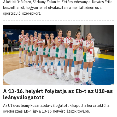
A két kitűnő úszó, Sárkány Zalán és Zétény édesanyja, Kovács Erika
beszélt arról, hogyan lehet elválasztani a mentáltréneri és a
sportszülői szerepkört.
A 13-16. helyért folytatja az Eb-t az U18-as
leányválogatott
Az U18-as leány kosárlabda-válogatott kikapott a horvátoktól a
svédországi Eb-n, így a 13-16. helyért játszik tovább.