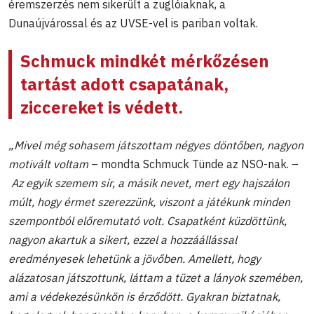
éremszerzés nem sikerült a zuglóiaknak, a
Dunaújvárossal és az UVSE-vel is pariban voltak.
Schmuck mindkét mérkőzésen
tartást adott csapatának,
ziccereket is védett.
„Mivel még sohasem játszottam négyes döntőben, nagyon
motivált voltam
– mondta Schmuck Tünde az NSO-nak. –
Az egyik szemem sír, a másik nevet, mert egy hajszálon
múlt, hogy érmet szerezzünk, viszont a játékunk minden
szempontból előremutató volt. Csapatként küzdöttünk,
nagyon akartuk a sikert, ezzel a hozzáállással
eredményesek lehetünk a jövőben. Amellett, hogy
alázatosan játszottunk, láttam a tüzet a lányok szemében,
ami a védekezésünkön is érződött. Gyakran biztatnak,