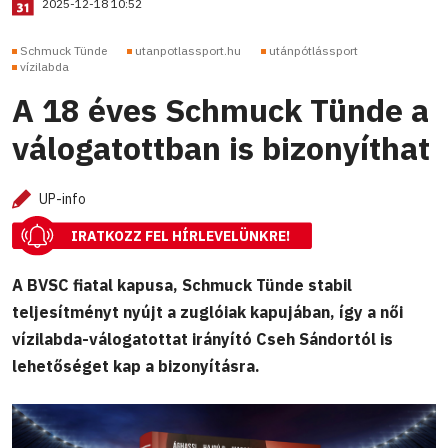
2025-12-18 10:52
Schmuck Tünde
utanpotlassport.hu
utánpótlássport
vízilabda
A 18 éves Schmuck Tünde a
válogatottban is bizonyíthat
UP-info
IRATKOZZ FEL HÍRLEVELÜNKRE!
A BVSC fiatal kapusa, Schmuck Tünde stabil
teljesítményt nyújt a zuglóiak kapujában, így a női
vízilabda-válogatottat irányító Cseh Sándortól is
lehetőséget kap a bizonyításra.