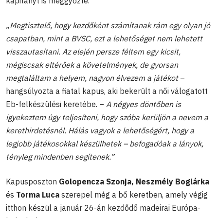
kapitányt is meggyőzte.
„Megtisztelő, hogy kezdőként számítanak rám egy olyan jó
csapatban, mint a BVSC, ezt a lehetőséget nem lehetett
visszautasítani. Az elején persze féltem egy kicsit,
mégiscsak eltérőek a követelmények, de gyorsan
megtaláltam a helyem, nagyon élvezem a játékot
–
hangsúlyozta a fiatal kapus, aki bekerült a női válogatott
Eb-felkészülési keretébe. –
A négyes döntőben is
igyekeztem úgy teljesíteni, hogy szóba kerüljön a nevem a
kerethirdetésnél. Hálás vagyok a lehetőségért, hogy a
legjobb játékosokkal készülhetek – befogadóak a lányok,
tényleg mindenben segítenek.”
Kapusposzton
Golopencza Szonja, Neszmély Boglárka
és
Torma Luca
szerepel még a bő keretben, amely végig
itthon készül a január 26-án kezdődő madeirai Európa-