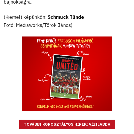
bajnokságra.
(Kiemelt képünkön:
Schmuck Tünde
Fotó: Mediaworks/Török János)
TOVÁBBI KOROSZTÁLYOS HÍREK: VÍZILABDA