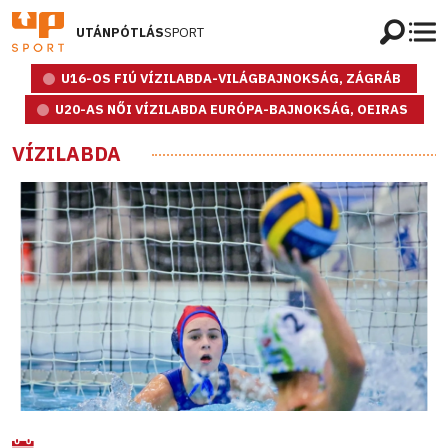
UTÁNPÓTLÁS
SPORT
U16-OS FIÚ VÍZILABDA-VILÁGBAJNOKSÁG, ZÁGRÁB
U20-AS NŐI VÍZILABDA EURÓPA-BAJNOKSÁG, OEIRAS
VÍZILABDA