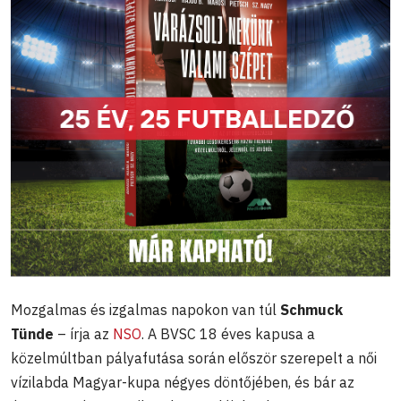
Mozgalmas és izgalmas napokon van túl
Schmuck
Tünde
– írja az
NSO
. A BVSC 18 éves kapusa a
közelmúltban pályafutása során először szerepelt a női
vízilabda Magyar-kupa négyes döntőjében, és bár az