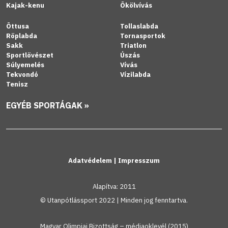
Kajak-kenu
Ökölvívás
Öttusa
Tollaslabda
Röplabda
Tornasportok
Sakk
Triatlon
Sportlövészet
Úszás
Súlyemelés
Vívás
Tekvondó
Vízilabda
Tenisz
EGYÉB SPORTÁGAK »
Adatvédelem
|
Impresszum
Alapítva: 2011
© Utanpótlássport 2022 | Minden jog fenntartva.
Magyar Olimpiai Bizottság – médiaoklevél (2015)