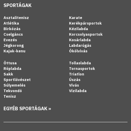
SPORTÁGAK
Asztalitenisz
Karate
Atlétika
Kerékpársportok
Birkózás
Kézilabda
Cselgáncs
Korcsolyasportok
Evezés
Kosárlabda
Jégkorong
Labdarúgás
Kajak-kenu
Ökölvívás
Öttusa
Tollaslabda
Röplabda
Tornasportok
Sakk
Triatlon
Sportlövészet
Úszás
Súlyemelés
Vívás
Tekvondó
Vízilabda
Tenisz
EGYÉB SPORTÁGAK »