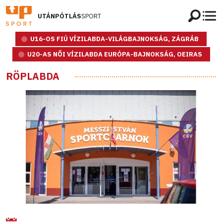
UTÁNPÓTLÁS
SPORT
U16-OS FIÚ VÍZILABDA-VILÁGBAJNOKSÁG, ZÁGRÁB
U20-AS NŐI VÍZILABDA EURÓPA-BAJNOKSÁG, OEIRAS
RÖPLABDA