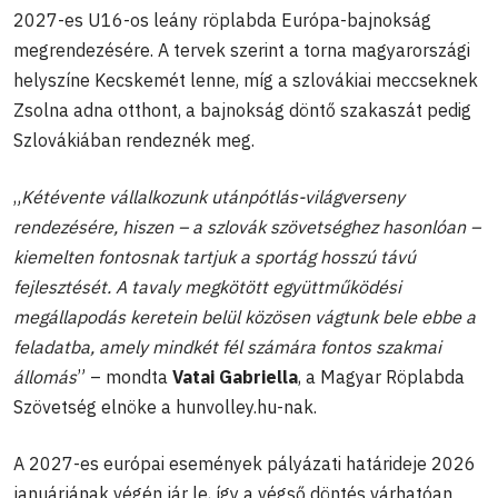
2027-es U16-os leány röplabda Európa-bajnokság
megrendezésére. A tervek szerint a torna magyarországi
helyszíne Kecskemét lenne, míg a szlovákiai meccseknek
Zsolna adna otthont, a bajnokság döntő szakaszát pedig
Szlovákiában rendeznék meg.
„
Kétévente vállalkozunk utánpótlás-világverseny
rendezésére, hiszen – a szlovák szövetséghez hasonlóan –
kiemelten fontosnak tartjuk a sportág hosszú távú
fejlesztését. A tavaly megkötött együttműködési
megállapodás keretein belül közösen vágtunk bele ebbe a
feladatba, amely mindkét fél számára fontos szakmai
állomás
” – mondta
Vatai Gabriella
, a Magyar Röplabda
Szövetség elnöke a hunvolley.hu-nak.
A 2027-es európai események pályázati határideje 2026
januárjának végén jár le, így a végső döntés várhatóan