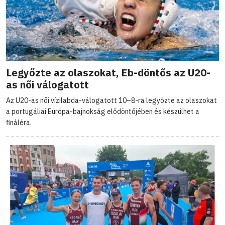
Legyőzte az olaszokat, Eb-döntős az U20-
as női válogatott
Az U20-as női vízilabda-válogatott 10–8-ra legyőzte az olaszokat
a portugáliai Európa-bajnokság elődöntőjében és készülhet a
fináléra.