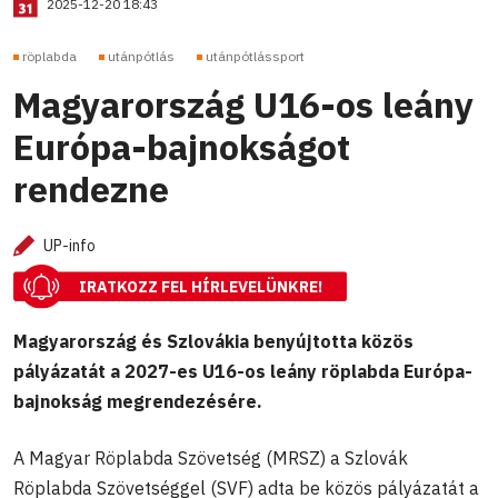
2025-12-20 18:43
röplabda
utánpótlás
utánpótlássport
Magyarország U16-os leány
Európa-bajnokságot
rendezne
UP-info
IRATKOZZ FEL HÍRLEVELÜNKRE!
Magyarország és Szlovákia benyújtotta közös
pályázatát a 2027-es U16-os leány röplabda Európa-
bajnokság megrendezésére.
A Magyar Röplabda Szövetség (MRSZ) a Szlovák
Röplabda Szövetséggel (SVF) adta be közös pályázatát a