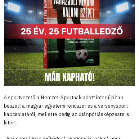
A sportvezető a Nemzeti Sportnak adott interjújában
beszélt a magyar egyetemi rendszer és a versenysport
kapcsolatáról, mellette pedig az utánpótlásképzésre is
kitért.
„Sok sportágban működnek akadémiák, nálunk nem,