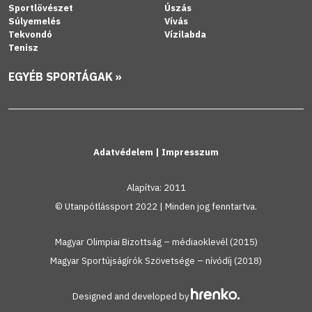
Sportlövészet
Úszás
Súlyemelés
Vívás
Tekvondó
Vízilabda
Tenisz
EGYÉB SPORTÁGAK »
Adatvédelem
|
Impresszum
Alapítva: 2011
© Utanpótlássport 2022 | Minden jog fenntartva.
Magyar Olimpiai Bizottság – médiaoklevél (2015)
Magyar Sportújságírók Szövetsége – nívódíj (2018)
Designed and developed by