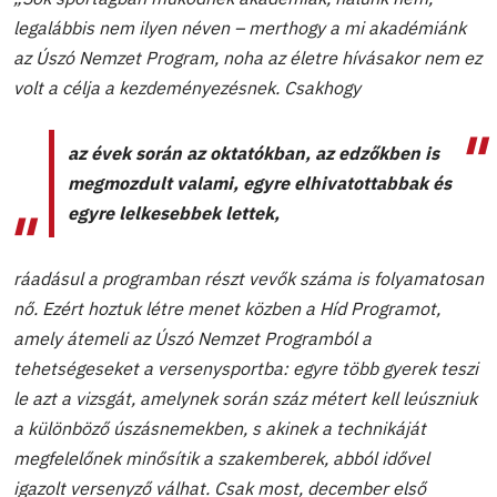
legalábbis nem ilyen néven – merthogy a mi akadémiánk
az Úszó Nemzet Program, noha az életre hívásakor nem ez
volt a célja a kezdeményezésnek. Csakhogy
az évek során az oktatókban, az edzőkben is
megmozdult valami, egyre elhivatottabbak és
egyre lelkesebbek lettek,
ráadásul a programban részt vevők száma is folyamatosan
nő. Ezért hoztuk létre menet közben a Híd Programot,
amely átemeli az Úszó Nemzet Programból a
tehetségeseket a versenysportba: egyre több gyerek teszi
le azt a vizsgát, amelynek során száz métert kell leúszniuk
a különböző úszásnemekben, s akinek a technikáját
megfelelőnek minősítik a szakemberek, abból idővel
igazolt versenyző válhat. Csak most, december első