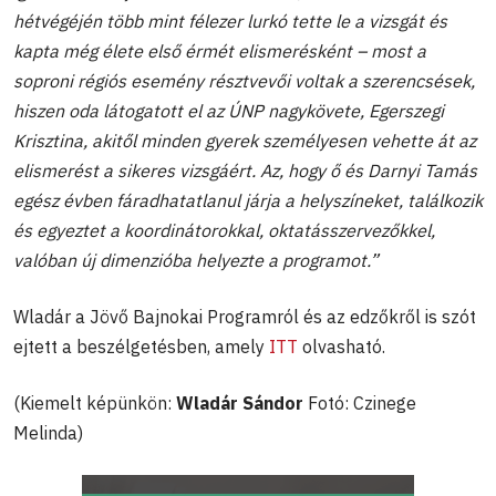
hétvégéjén több mint félezer lurkó tette le a vizsgát és
kapta még élete első érmét elismerésként – most a
soproni régiós esemény résztvevői voltak a szerencsések,
hiszen oda látogatott el az ÚNP nagykövete, Egerszegi
Krisztina, akitől minden gyerek személyesen vehette át az
elismerést a sikeres vizsgáért. Az, hogy ő és Darnyi Tamás
egész évben fáradhatatlanul járja a helyszíneket, találkozik
és egyeztet a koordinátorokkal, oktatásszervezőkkel,
valóban új dimenzióba helyezte a programot.”
Wladár a Jövő Bajnokai Programról és az edzőkről is szót
ejtett a beszélgetésben, amely
ITT
olvasható.
(Kiemelt képünkön:
Wladár Sándor
Fotó: Czinege
Melinda)