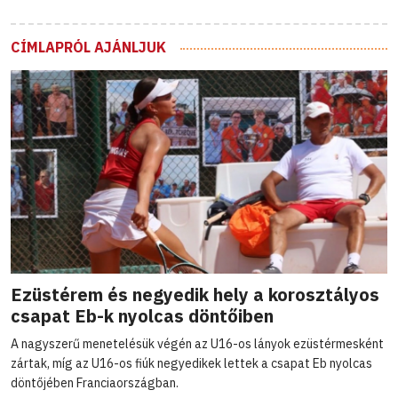
CÍMLAPRÓL AJÁNLJUK
Ezüstérem és negyedik hely a korosztályos
csapat Eb-k nyolcas döntőiben
A nagyszerű menetelésük végén az U16-os lányok ezüstérmesként
zártak, míg az U16-os fiúk negyedikek lettek a csapat Eb nyolcas
döntőjében Franciaországban.