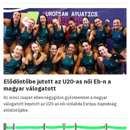
Elődöntőbe jutott az U20-as női Eb-n a
magyar válogatott
Az orosz csapat elleni négygólos győzelemmel a magyar
válogatott bejutott az U20-as női vízilabda Európa-bajnokság
elődöntőjébe.