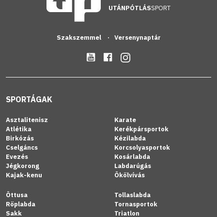
UTÁNPÓTLÁS
SPORT
Szakszemmel
Versenynaptár
SPORTÁGAK
Asztalitenisz
Karate
Atlétika
Kerékpársportok
Birkózás
Kézilabda
Cselgáncs
Korcsolyasportok
Evezés
Kosárlabda
Jégkorong
Labdarúgás
Kajak-kenu
Ökölvívás
Öttusa
Tollaslabda
Röplabda
Tornasportok
Sakk
Triatlon