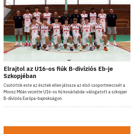
Elrajtol az U16-os fiúk B-divíziós Eb-je
Szkopjéban
Csütörtök este az észtek ellen játssza az első csoportmeccsét a
Moosz Milán vezette U16-os fiú kosárlabda-válogatott a szkopjei
B-dívíziós Európa-bajnokságon.