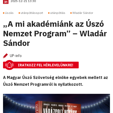
2025-12-21 13:30
úszás
utánpótlássport
utánpótlás
Wladár Sándor
„A mi akadémiánk az Úszó
Nemzet Program” – Wladár
Sándor
UP-info
IRATKOZZ FEL HÍRLEVELÜNKRE!
A Magyar Úszó Szövetség elnöke egyebek mellett az
Úszó Nemzet Programról is nyilatkozott.