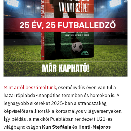
Mint arról beszámoltunk
, eseménydús éven van túl a
hazai röplabda-utánpótlás teremben és homokon is. A
legnagyobb sikereket 2025-ben a strandszakág
képviselői szállították a korosztályos világversenyeken.
Így például a mexikói Pueblában rendezett U21-es
világbajnokságon
Kun Stefánia
és
Honti-Majoros