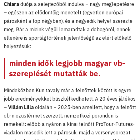
Chiara
duója a selejtezőből indulva – nagy meglepetésre
– egészen az elődöntőig menetelt (egyetlen európai
párosként a top négyben), és a negyedik helyet szerezte
meg. Bár a mieink végül lemaradtak a dobogóról, ennek
ellenére is sportágtörténeti jelentőségű az elért előkelő
helyezésük:
minden idők legjobb magyar vb-
szereplését mutatták be.
Mindeközben Kun tavaly már a felnőttek között is egyre
jobb eredményekkel büszkélkedhetett. A 20 éves játékos
–
Villám Lilla
oldalán – 2025-ben amellett, hogy a felnőtt
ob-n ezüstérmet szerzett, nemzetközi porondon is
remekelt: előbb a nyáron a kínai felnőtt ProTour-Futures-
viadalon második lett a párosuk, majd a versenysorozat