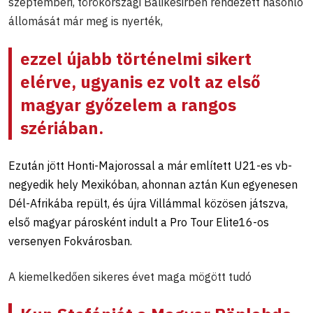
szeptemberi, törökországi Balikesirben rendezett hasonló
állomását már meg is nyerték,
ezzel újabb történelmi sikert
elérve, ugyanis ez volt az első
magyar győzelem a rangos
szériában.
Ezután jött Honti-Majorossal a már említett U21-es vb-
negyedik hely Mexikóban, ahonnan aztán Kun egyenesen
Dél-Afrikába repült, és újra Villámmal közösen játszva,
első magyar párosként indult a Pro Tour Elite16-os
versenyen Fokvárosban.
A kiemelkedően sikeres évet maga mögött tudó