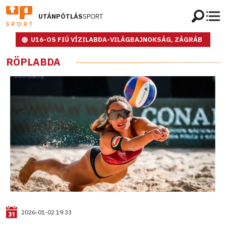
UTÁNPÓTLÁS
SPORT
U16-OS FIÚ VÍZILABDA-VILÁGBAJNOKSÁG, ZÁGRÁB
RÖPLABDA
2026-01-02 19:33