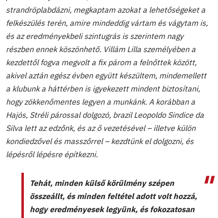
strandröplabdázni, megkaptam azokat a lehetőségeket a
felkészülés terén, amire mindeddig vártam és vágytam is,
és az eredményekbeli szintugrás is szerintem nagy
részben ennek köszönhető. Villám Lilla személyében a
kezdettől fogva megvolt a fix párom a felnőttek között,
akivel aztán egész évben együtt készültem, mindemellett
a klubunk a háttérben is igyekezett mindent biztosítani,
hogy zökkenőmentes legyen a munkánk. A korábban a
Hajós, Stréli párossal dolgozó, brazil Leopoldo Sindice da
Silva lett az edzőnk, és az ő vezetésével – illetve külön
kondiedzővel és masszőrrel – kezdtünk el dolgozni, és
lépésről lépésre építkezni.
Tehát, minden külső körülmény szépen
összeállt, és minden feltétel adott volt hozzá,
hogy eredményesek legyünk, és fokozatosan