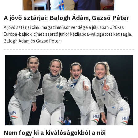
A jövő sztárjai: Balogh Ádám, Gazsó Péter
A jövő sztárjai című magazinműsor vendége a júliusban U20-as
Európa-bajnoki címet szerző junior kézilabda-válogatott két tagja,
Balogh Ádám és Gazsó Péter.
Nem fogy ki a kiválóságokból a női