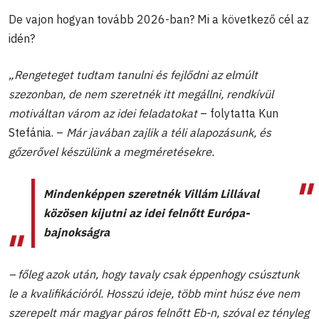
De vajon hogyan tovább 2026-ban? Mi a következő cél az
idén?
„Rengeteget tudtam tanulni és fejlődni az elmúlt
szezonban, de nem szeretnék itt megállni, rendkívül
motiváltan várom az idei feladatokat
– folytatta Kun
Stefánia. –
Már javában zajlik a téli alapozásunk, és
gőzerővel készülünk a megméretésekre.
Mindenképpen szeretnék Villám Lillával
közösen kijutni az idei felnőtt Európa-
bajnokságra
– főleg azok után, hogy tavaly csak éppenhogy csúsztunk
le a kvalifikációról. Hosszú ideje, több mint húsz éve nem
szerepelt már magyar páros felnőtt Eb-n, szóval ez tényleg