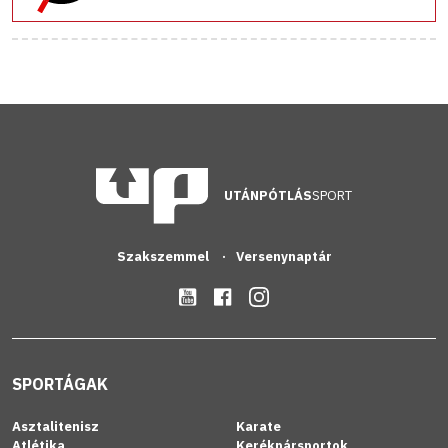
UTÁNPÓTLÁS
SPORT
Szakszemmel
Versenynaptár
SPORTÁGAK
Asztalitenisz
Karate
Atlétika
Kerékpársportok