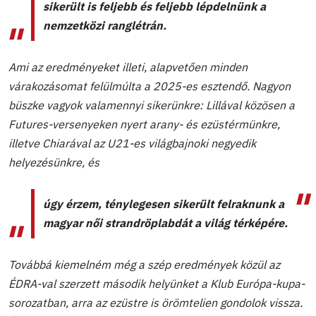
sikerült is feljebb és feljebb lépdelnünk a
nemzetközi ranglétrán.
Ami az eredményeket illeti, alapvetően minden
várakozásomat felülmúlta a 2025-es esztendő. Nagyon
büszke vagyok valamennyi sikerünkre: Lillával közösen a
Futures-versenyeken nyert arany- és ezüstérmünkre,
illetve Chiarával az U21-es világbajnoki negyedik
helyezésünkre, és
úgy érzem, ténylegesen sikerült felraknunk a
magyar női strandröplabdát a világ térképére.
Továbbá kiemelném még a szép eredmények közül az
ÉDRA-val szerzett második helyünket a Klub Európa-kupa-
sorozatban, arra az ezüstre is örömtelien gondolok vissza.