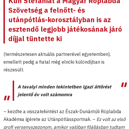
Kun Stefániát a Magyar Röplabda
Szövetség a felnőtt- és
utánpótlás-korosztályban is az
esztendő legjobb játékosának járó
díjjal tüntette ki
(természetesen aktuális partnerével egyetemben),
emellett pedig a fiatal még elnöki különdíjban is
részesült.
A tavalyi minden tekintetben igazi áttörést
jelentő év volt számomra
– kezdte a visszatekintést az Észak-Dunántúli Röplabda
Akadémia ígérete az Utánpótlássportnak. –
Ez volt az első
profi versenyszezonom, amikor valóban főállásban tudtam