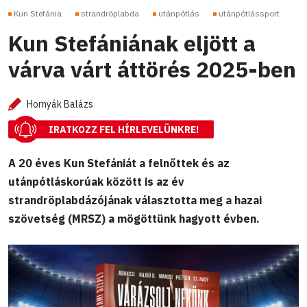
Kun Stefánia
strandröplabda
utánpótlás
utánpótlássport
Kun Stefániának eljött a
várva várt áttörés 2025-ben
Hornyák Balázs
IRATKOZZ FEL HÍRLEVELÜNKRE!
A 20 éves Kun Stefániát a felnőttek és az
utánpótláskorúak között is az év
strandröplabdázójának választotta meg a hazai
szövetség (MRSZ) a mögöttünk hagyott évben.