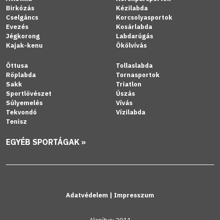
Birkózás
Kézilabda
Cselgáncs
Korcsolyasportok
Evezés
Kosárlabda
Jégkorong
Labdarúgás
Kajak-kenu
Ökölvívás
Öttusa
Tollaslabda
Röplabda
Tornasportok
Sakk
Triatlon
Sportlövészet
Úszás
Súlyemelés
Vívás
Tekvondó
Vízilabda
Tenisz
EGYÉB SPORTÁGAK »
Adatvédelem
|
Impresszum