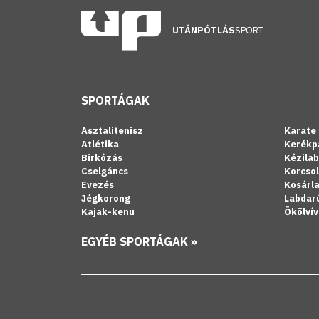
UTÁNPÓTLÁS
SPORT
SPORTÁGAK
Asztalitenisz
Karate
Atlétika
Kerékp
Birkózás
Kézila
Cselgáncs
Korcso
Evezés
Kosárl
Jégkorong
Labdar
Kajak-kenu
Ökölvív
EGYÉB SPORTÁGAK »