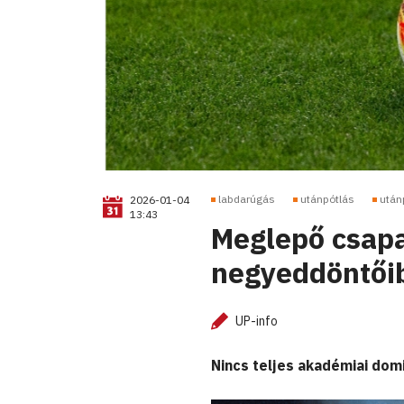
labdarúgás
utánpótlás
után
2026-01-04
13:43
Meglepő csapa
negyeddöntői
UP-info
Nincs teljes akadémiai dom