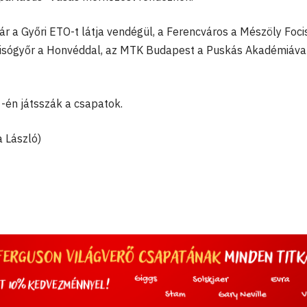
r a Győri ETO-t látja vendégül, a Ferencváros a Mészöly Focis
a Disógyőr a Honvéddal, az MTK Budapest a Puskás Akadémiáva
-én játsszák a csapatok.
 László)