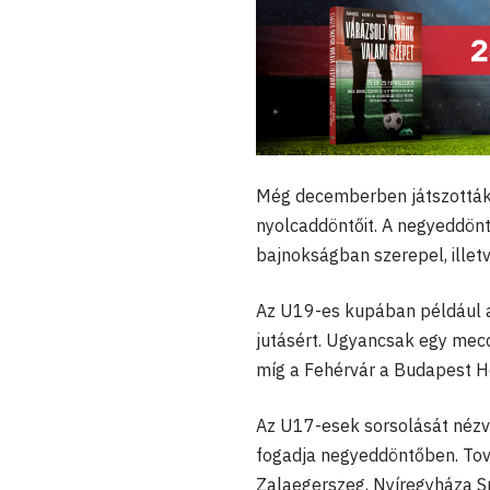
Még decemberben játszották
nyolcaddöntőit. A negyeddönt
bajnokságban szerepel, illetv
Az U19-es kupában például a 
jutásért. Ugyancsak egy mecc
míg a Fehérvár a Budapest Ho
Az U17-esek sorsolását nézve
fogadja negyeddöntőben. To
Zalaegerszeg, Nyíregyháza 