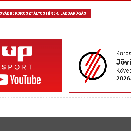
OVÁBBI KOROSZTÁLYOS HÍREK: LABDARÚGÁS
Koro
Jöv
Követ
2026.