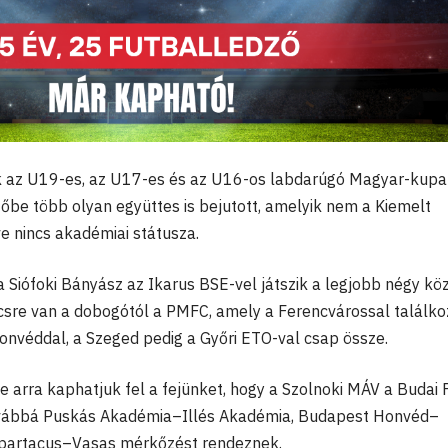
 az U19-es, az U17-es és az U16-os labdarúgó Magyar-kupa
őbe több olyan együttes is bejutott, amelyik nem a Kiemelt
e nincs akadémiai státusza.
Siófoki Bányász az Ikarus BSE-vel játszik a legjobb négy kö
sre van a dobogótól a PMFC, amely a Ferencvárossal találkoz
nvéddal, a Szeged pedig a Győri ETO-val csap össze.
 arra kaphatjuk fel a fejünket, hogy a Szolnoki MÁV a Budai 
vábbá Puskás Akadémia–Illés Akadémia, Budapest Honvéd–
Spartacus–Vasas mérkőzést rendeznek.