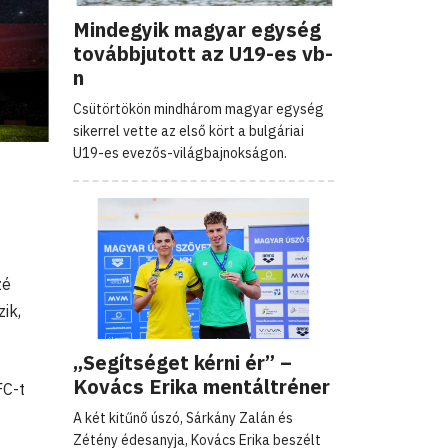
Mindegyik magyar egység
továbbjutott az U19-es vb-
n
Csütörtökön mindhárom magyar egység
sikerrel vette az első kört a bulgáriai
U19-es evezős-világbajnokságon.
zé
ik,
„Segítséget kérni ér” –
Kovács Erika mentáltréner
FC-t
A két kitűnő úszó, Sárkány Zalán és
Zétény édesanyja, Kovács Erika beszélt