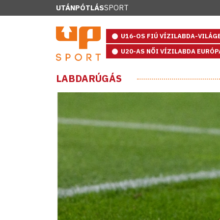
UTÁNPÓTLÁS
SPORT
U16-OS FIÚ VÍZILABDA-VILÁ
U20-AS NŐI VÍZILABDA EURÓ
LABDARÚGÁS