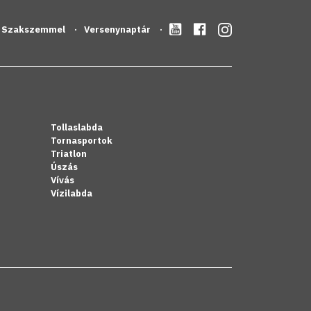
Szakszemmel
Versenynaptár
Tollaslabda
Tornasportok
Triatlon
Úszás
Vívás
Vízilabda