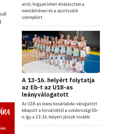
arról, hogyan lehet elválasztani a
mentáltréneri és a sportszülői
uli
szerepkört.
l
A 13-16. helyért folytatja
az Eb-t az U18-as
leányválogatott
Az U18-as leány kosárlabda-válogatott
kikapott a horvátoktól a svédországi Eb-
n, így a 13-16. helyért játszik tovább.