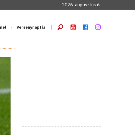
2026. augusztus 6.
mel
Versenynaptár