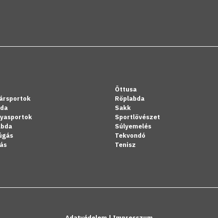
Öttusa
ársportok
Röplabda
bda
Sakk
lyasportok
Sportlövészet
abda
Súlyemelés
úgás
Tekvondó
ás
Tenisz
Adatvédelem
|
Impresszum