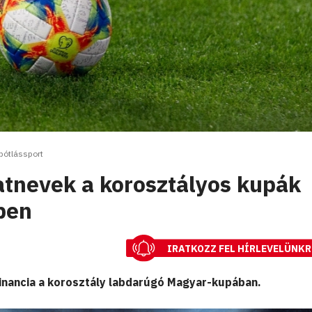
pótlássport
tnevek a korosztályos kupák
ben
IRATKOZZ FEL HÍRLEVELÜNKR
inancia a korosztály labdarúgó Magyar-kupában.