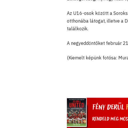
Az U16-osok között a Soroksá
otthonába látogat, illetve 
találkozik.
A negyeddöntőket február 21
(Kiemelt képünk fotósa: Mura