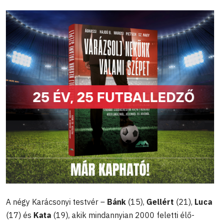
A négy Karácsonyi testvér –
Bánk
(15),
Gellért
(21),
Luca
(17) és
Kata
(19), akik mindannyian 2000 feletti élő-