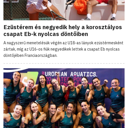
Ezüstérem és negyedik hely a korosztályos
csapat Eb-k nyolcas döntőiben
A nagyszerű menetelésük végén az U18-as lányok ezüstérmesként
zártak, míg az U16-os fiúk negyedikek lettek a csapat Eb nyolcas
döntőjében Franciaországban.