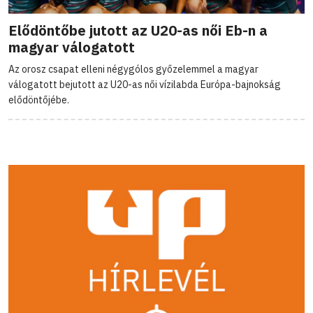
Elődöntőbe jutott az U20-as női Eb-n a
magyar válogatott
Az orosz csapat elleni négygólos győzelemmel a magyar
válogatott bejutott az U20-as női vízilabda Európa-bajnokság
elődöntőjébe.