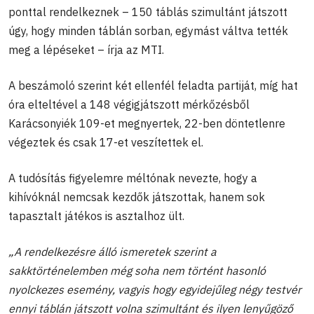
ponttal rendelkeznek – 150 táblás szimultánt játszott
úgy, hogy minden táblán sorban, egymást váltva tették
meg a lépéseket – írja az MTI.
A beszámoló szerint két ellenfél feladta partiját, míg hat
óra elteltével a 148 végigjátszott mérkőzésből
Karácsonyiék 109-et megnyertek, 22-ben döntetlenre
végeztek és csak 17-et veszítettek el.
A tudósítás figyelemre méltónak nevezte, hogy a
kihívóknál nemcsak kezdők játszottak, hanem sok
tapasztalt játékos is asztalhoz ült.
„A rendelkezésre álló ismeretek szerint a
sakktörténelemben még soha nem történt hasonló
nyolckezes esemény, vagyis hogy egyidejűleg négy testvér
ennyi táblán játszott volna szimultánt és ilyen lenyűgöző