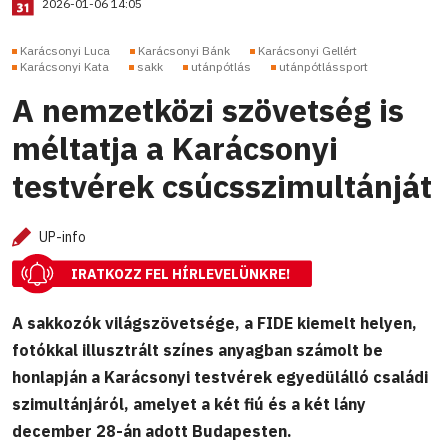
2026-01-06 14:05
Karácsonyi Luca
Karácsonyi Bánk
Karácsonyi Gellért
Karácsonyi Kata
sakk
utánpótlás
utánpótlássport
A nemzetközi szövetség is
méltatja a Karácsonyi
testvérek csúcsszimultánját
UP-info
IRATKOZZ FEL HÍRLEVELÜNKRE!
A sakkozók világszövetsége, a FIDE kiemelt helyen,
fotókkal illusztrált színes anyagban számolt be
honlapján a Karácsonyi testvérek egyedülálló családi
szimultánjáról, amelyet a két fiú és a két lány
december 28-án adott Budapesten.