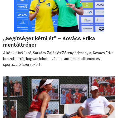
„Segítséget kérni ér” – Kovács Erika
mentáltréner
A két kitűnő úszó, Sárkány Zalán és Zétény édesanyja, Kovács Erika
beszélt arról, hogyan lehet elválasztani a mentáltréneri és a
sportszülői szerepkört.