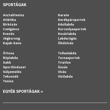
SPORTÁGAK
Asztalitenisz
Karate
Atlétika
Kerékpársportok
Birkózás
Kézilabda
Cselgáncs
Korcsolyasportok
Evezés
Kosárlabda
Jégkorong
Labdarúgás
Kajak-kenu
Ökölvívás
Öttusa
Tollaslabda
Röplabda
Tornasportok
Sakk
Triatlon
Sportlövészet
Úszás
Súlyemelés
Vívás
Tekvondó
Vízilabda
Tenisz
EGYÉB SPORTÁGAK »