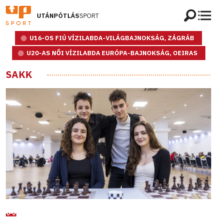
UTÁNPÓTLÁS
SPORT
U16-OS FIÚ VÍZILABDA-VILÁGBAJNOKSÁG, ZÁGRÁB
U20-AS NŐI VÍZILABDA EURÓPA-BAJNOKSÁG, OEIRAS
SAKK