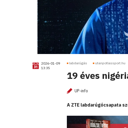
labdarúgás
utanpotlassport.hu
2026-01-09
13:35
19 éves nigéri
UP-info
A ZTE labdarúgócsapata sze