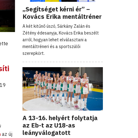
„Segítséget kérni ér” –
Kovács Erika mentáltréner
A két kitűnő úszó, Sárkány Zalán és
Zétény édesanyja, Kovács Erika beszélt
arról, hogyan lehet elválasztani a
ette
mentáltréneri és a sportszülői
szerepkört.
íti
 19
A 13-16. helyért folytatja
az Eb-t az U18-as
s
leányválogatott
a
az új