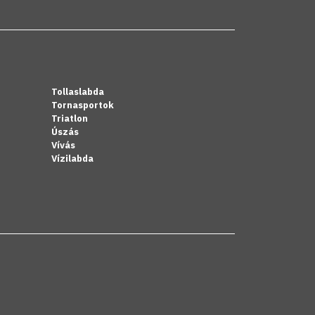
Tollaslabda
Tornasportok
Triatlon
Úszás
Vívás
Vízilabda