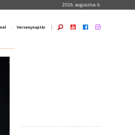
2026. augusztus 6.
mel
Versenynaptár