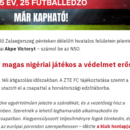
ő Zalaegerszeg pénteken délelőtt hivatalos felületein jelent
iai
Akpe Victoryt
– számol be az NSO.
 magas nigériai játékos a védelmet erős
téli átigazolási időszakban. A ZTE FC tájékoztatása szerint a
 utazott el a csapattal a horvátországi edzőtáborba.
ezdve egyértelműen jelezte a szándékát, és a vezetőség hisz a
mben. Szeretnék a lehető leghamarabb alkalmazkodni és
csapatban. Kiegyensúlyozott teljesítményre fogok törekedni, é
ra az európai porondon szerepelhessen
– idézte
a klub honlapj