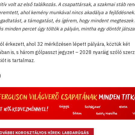
tív volt az első találkozás. A csapattársak, a szakmai stáb ren
teremtett, ahol kemény munkával nincs akadálya a fejlődésnek.
gadtatást, a támogatást, és ígérem, hogy mindent megteszek 
 és minden percet úgy töltök a pályán, mintha egy döntőt játsz
tól érkezett, ahol 32 mérkőzésen lépett pályára, köztük két
ban is, s három gólpasszt jegyzet – 2028 nyaráig szóló szer
iót is tartalmaz.
)
OVÁBBI KOROSZTÁLYOS HÍREK: LABDARÚGÁS