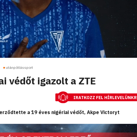
utánpótlássport
ai védőt igazolt a ZTE
IRATKOZZ FEL HÍRLEVELÜNKR
rződtette a 19 éves nigériai védőt, Akpe Victoryt