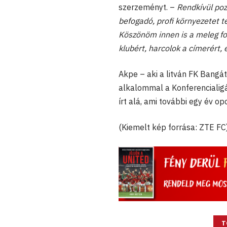
szerzeményt. –
Rendkívül pozi
befogadó, profi környezetet 
Köszönöm innen is a meleg fo
klubért, harcolok a címerért,
Akpe – aki a litván FK Bangá
alkalommal a Konferencialigá
írt alá, ami további egy év opc
(Kiemelt kép forrása: ZTE FC
T