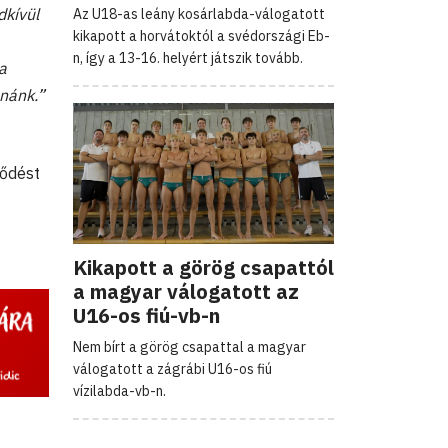
dkívül
Az U18-as leány kosárlabda-válogatott
kikapott a horvátoktól a svédországi Eb-
n, így a 13-16. helyért játszik tovább.
a
anánk.”
ződést
Kikapott a görög csapattól
a magyar válogatott az
U16-os fiú-vb-n
Nem bírt a görög csapattal a magyar
válogatott a zágrábi U16-os fiú
vízilabda-vb-n.