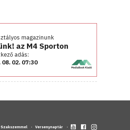
sztályos magazinunk
ünk! az M4 Sporton
kező adás:
 08. 02. 07:30
Szakszemmel
Versenynaptár