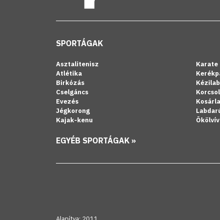
SPORTÁGAK
Asztalitenisz
Karate
Atlétika
Kerékp
Birkózás
Kézila
Cselgáncs
Korcso
Evezés
Kosárl
Jégkorong
Labdar
Kajak-kenu
Ökölvív
EGYÉB SPORTÁGAK »
Alapítva: 2011