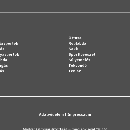
Öttusa
ársportok
Röplabda
bda
Sakk
lyasportok
Sportlövészet
abda
Súlyemelés
úgás
Tekvondó
ás
Tenisz
Adatvédelem
|
Impresszum
Magyar Olimpiai Bizottság – médiaoklevél (2015)