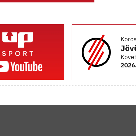
Koro
Jöv
Követ
2026.