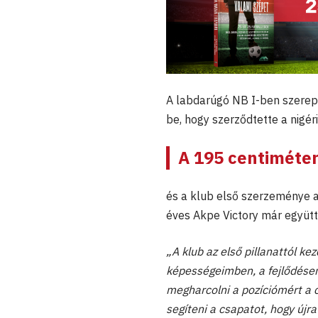
A labdarúgó NB I-ben szerepl
be, hogy szerződtette a nigér
A 195 centiméter
és a klub első szerzeménye a 
éves Akpe Victory már együtt
„A klub az első pillanattól k
képességeimben, a fejlődése
megharcolni a pozíciómért a 
segíteni a csapatot, hogy új