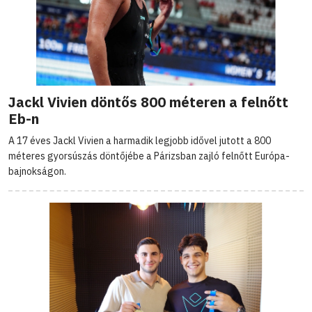
Jackl Vivien döntős 800 méteren a felnőtt
Eb-n
A 17 éves Jackl Vivien a harmadik legjobb idővel jutott a 800
méteres gyorsúszás döntőjébe a Párizsban zajló felnőtt Európa-
bajnokságon.