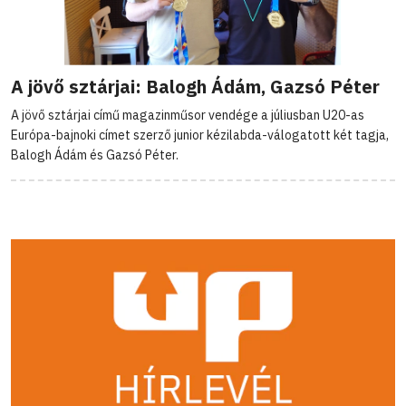
A jövő sztárjai: Balogh Ádám, Gazsó Péter
A jövő sztárjai című magazinműsor vendége a júliusban U20-as
Európa-bajnoki címet szerző junior kézilabda-válogatott két tagja,
Balogh Ádám és Gazsó Péter.