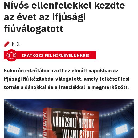
Nívós ellenfelekkel kezdte
az évet az ifjúsági
fiúválogatott
N. D.
IRATKOZZ FEL HÍRLEVELÜNKRE!
Sukorón edzőtáborozott az elmúlt napokban az
ifjúsági fiú kézilabda-válogatott, amely felkészülési
tornán a dánokkal és a franciákkal is megmérkőzött.