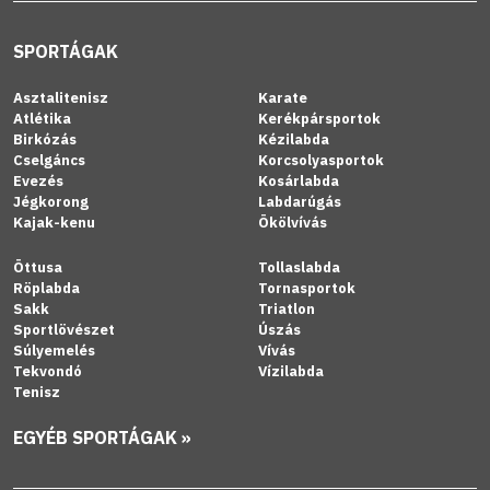
SPORTÁGAK
Asztalitenisz
Karate
Atlétika
Kerékpársportok
Birkózás
Kézilabda
Cselgáncs
Korcsolyasportok
Evezés
Kosárlabda
Jégkorong
Labdarúgás
Kajak-kenu
Ökölvívás
Öttusa
Tollaslabda
Röplabda
Tornasportok
Sakk
Triatlon
Sportlövészet
Úszás
Súlyemelés
Vívás
Tekvondó
Vízilabda
Tenisz
EGYÉB SPORTÁGAK »