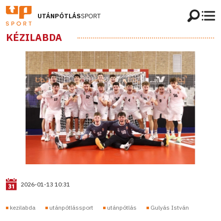
UTÁNPÓTLÁS
SPORT
KÉZILABDA
2026-01-13 10:31
kezilabda
utánpótlássport
utánpótlás
Gulyás István