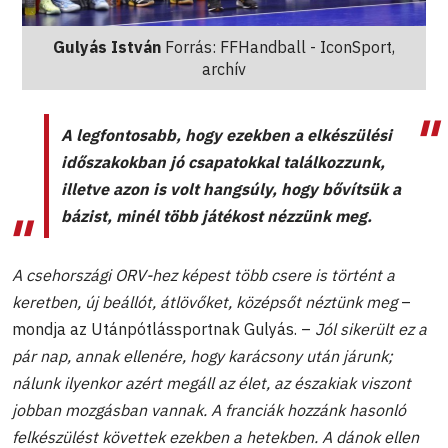
Gulyás István
Forrás: FFHandball - IconSport,
archív
A legfontosabb, hogy ezekben a elkészülési
időszakokban jó csapatokkal találkozzunk,
illetve azon is volt hangsúly, hogy bővítsük a
bázist, minél több játékost nézzünk meg.
A csehországi ORV-hez képest több csere is történt a
keretben, új beállót, átlövőket, középsőt néztünk meg
–
mondja az Utánpótlássportnak Gulyás. –
Jól sikerült ez a
pár nap, annak ellenére, hogy karácsony után járunk;
nálunk ilyenkor azért megáll az élet, az északiak viszont
jobban mozgásban vannak. A franciák hozzánk hasonló
felkészülést követtek ezekben a hetekben. A dánok ellen