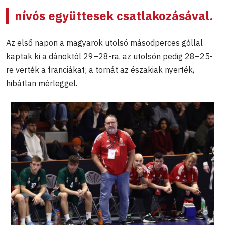
nívós együttesek csatlakozásával.
Az első napon a magyarok utolsó másodperces góllal
kaptak ki a dánoktól 29–28-ra, az utolsón pedig 28–25-
re verték a franciákat; a tornát az északiak nyerték,
hibátlan mérleggel.