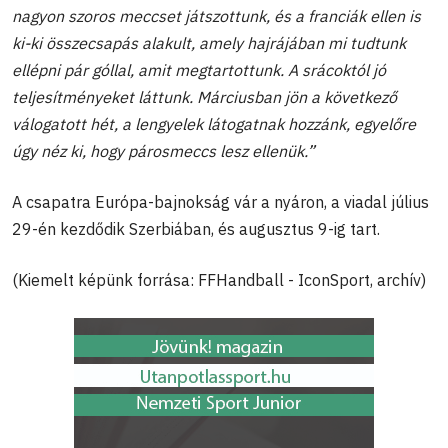
nagyon szoros meccset játszottunk, és a franciák ellen is
ki-ki összecsapás alakult, amely hajrájában mi tudtunk
ellépni pár góllal, amit megtartottunk. A srácoktól jó
teljesítményeket láttunk. Márciusban jön a következő
válogatott hét, a lengyelek látogatnak hozzánk, egyelőre
úgy néz ki, hogy párosmeccs lesz ellenük.”
A csapatra Európa-bajnokság vár a nyáron, a viadal július
29-én kezdődik Szerbiában, és augusztus 9-ig tart.
(Kiemelt képünk forrása: FFHandball - IconSport, archív)