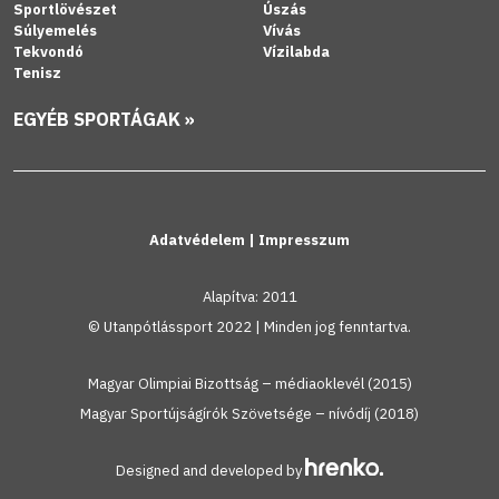
Sportlövészet
Úszás
Súlyemelés
Vívás
Tekvondó
Vízilabda
Tenisz
EGYÉB SPORTÁGAK »
Adatvédelem
|
Impresszum
Alapítva: 2011
© Utanpótlássport 2022 | Minden jog fenntartva.
Magyar Olimpiai Bizottság – médiaoklevél (2015)
Magyar Sportújságírók Szövetsége – nívódíj (2018)
Designed and developed by