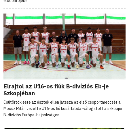
elődöntőjébe.
Elrajtol az U16-os fiúk B-divíziós Eb-je
Szkopjéban
Csütörtök este az észtek ellen játssza az első csoportmeccsét a
Moosz Milán vezette U16-os fiú kosárlabda-válogatott a szkopjei
B-dívíziós Európa-bajnokságon.