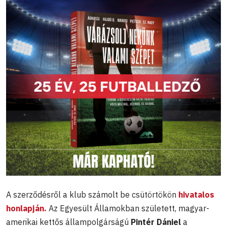
A szerződésről a klub számolt be csütörtökön
hivatalos
honlapján.
Az Egyesült Államokban született, magyar-
amerikai kettős állampolgárságú
Pintér Dániel
a