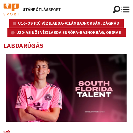
UTÁNPÓTLÁS
SPORT
U16-OS FIÚ VÍZILABDA-VILÁGBAJNOKSÁG, ZÁGRÁB
U20-AS NŐI VÍZILABDA EURÓPA-BAJNOKSÁG, OEIRAS
LABDARÚGÁS