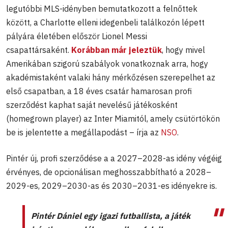
legutóbbi MLS-idényben bemutatkozott a felnőttek
között, a Charlotte elleni idegenbeli találkozón lépett
pályára életében először Lionel Messi
csapattársaként.
Korábban már jeleztük
, hogy mivel
Amerikában szigorú szabályok vonatkoznak arra, hogy
akadémistaként valaki hány mérkőzésen szerepelhet az
első csapatban, a 18 éves csatár hamarosan profi
szerződést kaphat saját nevelésű játékosként
(homegrown player) az Inter Miamitól, amely csütörtökön
be is jelentette a megállapodást – írja az
NSO
.
Pintér új, profi szerződése a a 2027–2028-as idény végéig
érvényes, de opcionálisan meghosszabbítható a 2028–
2029-es, 2029–2030-as és 2030–2031-es idényekre is.
Pintér Dániel egy igazi futballista, a játék