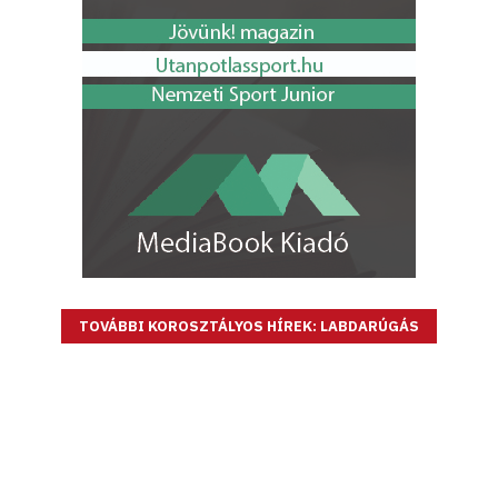
TOVÁBBI KOROSZTÁLYOS HÍREK: LABDARÚGÁS