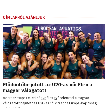
CÍMLAPRÓL AJÁNLJUK
Elődöntőbe jutott az U20-as női Eb-n a
magyar válogatott
Az orosz csapat elleni négygólos győzelemmel a magyar
válogatott bejutott az U20-as női vízilabda Európa-bajnokság