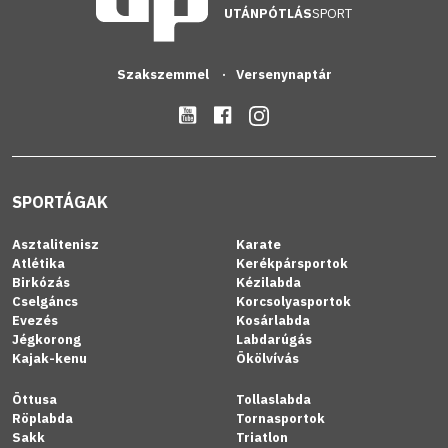
UTÁNPÓTLÁS
SPORT
Szakszemmel
Versenynaptár
SPORTÁGAK
Asztalitenisz
Karate
Atlétika
Kerékpársportok
Birkózás
Kézilabda
Cselgáncs
Korcsolyasportok
Evezés
Kosárlabda
Jégkorong
Labdarúgás
Kajak-kenu
Ökölvívás
Öttusa
Tollaslabda
Röplabda
Tornasportok
Sakk
Triatlon