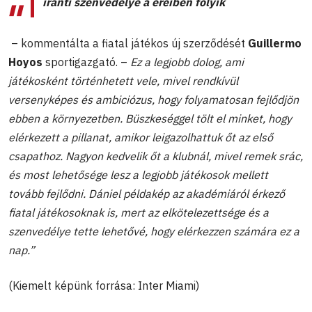
iránti szenvedélye a ereiben folyik
– kommentálta a fiatal játékos új szerződését
Guillermo
Hoyos
sportigazgató. –
Ez a legjobb dolog, ami
játékosként történhetett vele, mivel rendkívül
versenyképes és ambiciózus, hogy folyamatosan fejlődjön
ebben a környezetben. Büszkeséggel tölt el minket, hogy
elérkezett a pillanat, amikor leigazolhattuk őt az első
csapathoz. Nagyon kedvelik őt a klubnál, mivel remek srác,
és most lehetősége lesz a legjobb játékosok mellett
tovább fejlődni. Dániel példakép az akadémiáról érkező
fiatal játékosoknak is, mert az elkötelezettsége és a
szenvedélye tette lehetővé, hogy elérkezzen számára ez a
nap.”
(Kiemelt képünk forrása: Inter Miami)