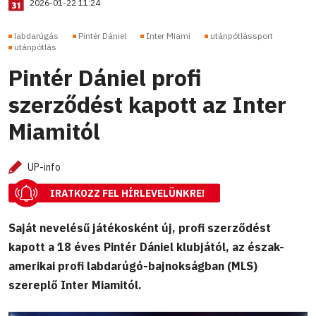
2026-01-22 11:24
labdarúgás
Pintér Dániel
Inter Miami
utánpótlássport
utánpótlás
Pintér Dániel profi
szerződést kapott az Inter
Miamitól
UP-info
IRATKOZZ FEL HÍRLEVELÜNKRE!
Saját nevelésű játékosként új, profi szerződést
kapott a 18 éves Pintér Dániel klubjától, az észak-
amerikai profi labdarúgó-bajnokságban (MLS)
szereplő Inter Miamitól.