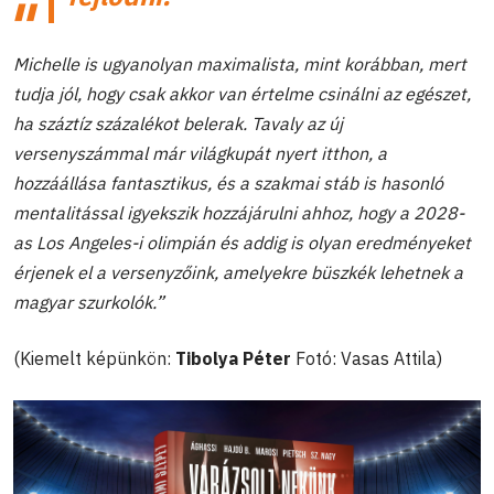
Michelle is ugyanolyan maximalista, mint korábban, mert
tudja jól, hogy csak akkor van értelme csinálni az egészet,
ha száztíz százalékot belerak. Tavaly az új
versenyszámmal már világkupát nyert itthon, a
hozzáállása fantasztikus, és a szakmai stáb is hasonló
mentalitással igyekszik hozzájárulni ahhoz, hogy a 2028-
as Los Angeles-i olimpián és addig is olyan eredményeket
érjenek el a versenyzőink, amelyekre büszkék lehetnek a
magyar szurkolók.”
(Kiemelt képünkön:
Tibolya Péter
Fotó: Vasas Attila)