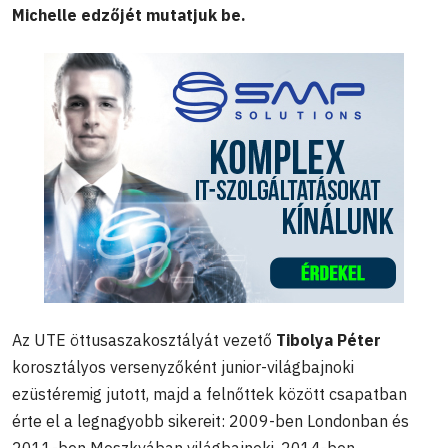
Michelle edzőjét mutatjuk be.
Az UTE öttusaszakosztályát vezető
Tibolya Péter
korosztályos versenyzőként junior-világbajnoki
ezüstéremig jutott, majd a felnőttek között csapatban
érte el a legnagyobb sikereit: 2009-ben Londonban és
2011-ben Moszkvában világbajnoki, 2014-ben