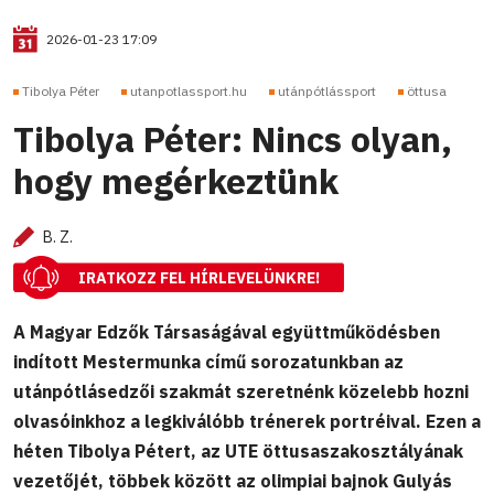
2026-01-23 17:09
Tibolya Péter
utanpotlassport.hu
utánpótlássport
öttusa
Tibolya Péter: Nincs olyan,
hogy megérkeztünk
B. Z.
IRATKOZZ FEL HÍRLEVELÜNKRE!
A Magyar Edzők Társaságával együttműködésben
indított Mestermunka című sorozatunkban az
utánpótlásedzői szakmát szeretnénk közelebb hozni
olvasóinkhoz a legkiválóbb trénerek portréival. Ezen a
héten Tibolya Pétert, az UTE öttusaszakosztályának
vezetőjét, többek között az olimpiai bajnok Gulyás