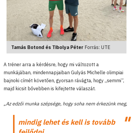
Tamás Botond és Tibolya Péter
Forrás: UTE
A tréner arra a kérdésre, hogy mi változott a
munkájában, mindennapjaiban Gulyás Michelle olimpiai
bajnoki címét követően, gyorsan rávágta, hogy „semmi”,
majd kicsit bővebben is kifejtette válaszát.
„Az edzői munka szépsége, hogy soha nem érkezünk meg,
mindig lehet és kell is tovább
fejlődni.