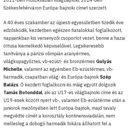
Székesfehérváron Európa-bajnoki címet szerzett.
A 40 éves szakamber az újpesti egyesületben tizedik éve
edzősködik, kezdetben egészen fiatalokkal foglalkozott,
napjainkban kis versenyzői csoportot vezet, benne a hazai
öttusa kiemelkedő képviselőivel. Legsikeresebb
tanítványa a párizsi olimpián aranyérmes,
világkupagyőztes, vb-ezüst- és bronzérmes
Gulyás
Michelle
, valamint az egyéniben Eb-ezüstérmes, vb-
harmadik, csapatban világ- és Európa-bajnok
Szép
Balázs
. Ő kezdett foglalkozni és máig együtt dolgozik
Tamás Botonddal
, aki az U17-es világbajnoki címe és az
U19-esek között nyert vb-, valamint Eb-ezüstérme után a
juniorok mezőnyében lett Európa-bajnok, majd tavaly
megvédte címét a korosztály kontinensviadalán, nem
mellesleg a dobogó harmadik fokára állhatott fel a