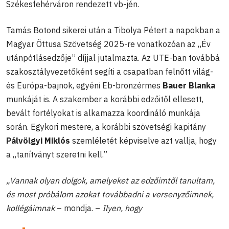
Székesfehérváron rendezett vb-jén.
Tamás Botond sikerei után a Tibolya Pétert a napokban a
Magyar Öttusa Szövetség 2025-re vonatkozóan az „Év
utánpótlásedzője” díjjal jutalmazta. Az UTE-ban továbbá
szakosztályvezetőként segíti a csapatban felnőtt világ-
és Európa-bajnok, egyéni Eb-bronzérmes
Bauer Blanka
munkáját is. A szakember a korábbi edzőitől ellesett,
bevált fortélyokat is alkamazza koordináló munkája
során. Egykori mestere, a korábbi szövetségi kapitány
Pálvölgyi Miklós
szemléletét képviselve azt vallja, hogy
a „tanítványt szeretni kell.”
„Vannak olyan dolgok, amelyeket az edzőimtől tanultam,
és most próbálom azokat továbbadni a versenyzőimnek,
kollégáimnak
– mondja. –
Ilyen, hogy