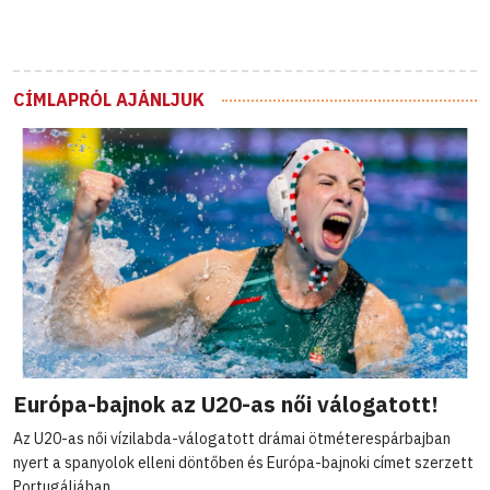
CÍMLAPRÓL AJÁNLJUK
Európa-bajnok az U20-as női válogatott!
Az U20-as női vízilabda-válogatott drámai ötméterespárbajban
nyert a spanyolok elleni döntőben és Európa-bajnoki címet szerzett
Portugáliában.