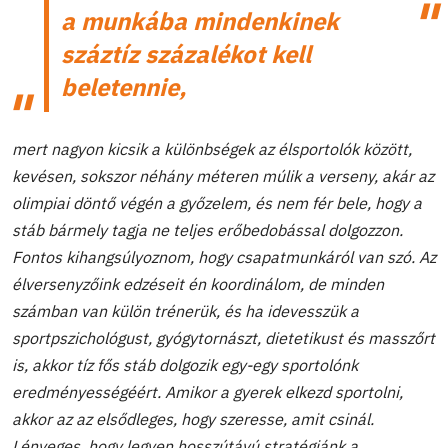
a munkába mindenkinek
száztíz százalékot kell
beletennie,
mert nagyon kicsik a különbségek az élsportolók között,
kevésen, sokszor néhány méteren múlik a verseny
, akár az
olimpiai döntő
végén a győzelem, és nem fér bele, hogy a
stáb bármely tagja ne teljes erőbedobással dolgozzon.
Fontos kihangsúlyoznom, hogy csapatmunkáról van szó. Az
élversenyzőink edzéseit én koordinálom, de minden
számban van külön trénerük, és ha idevesszük a
sportpszichológust, gyógytornászt, dietetikust és masszőrt
is, akkor tíz fős stáb dolgozik egy-egy sportolónk
eredményességéért. Amikor a gyerek elkezd sportolni,
akkor az az elsődleges, hogy szeresse, amit csinál.
Lényeges, hogy legyen hosszútáv
ú
stratégiánk a