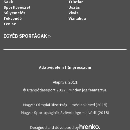
Sakk
Triatlon
Sportlövészet
Úszás
Súlyemelés
Vívás
Tekvondó
Vízilabda
Tenisz
EGYÉB SPORTÁGAK »
Adatvédelem
|
Impresszum
Alapítva: 2011
© Utanpótlássport 2022 | Minden jog fenntartva.
Magyar Olimpiai Bizottság – médiaoklevél (2015)
Magyar Sportújságírók Szövetsége – nívódíj (2018)
Designed and developed by