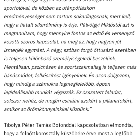
sportolóval, de közben az utánpótláskori
eredményességet sem tartom sokadlagosnak, mert kell,
hogy a fiatalt sikerélmény is érje. Pálvölgyi Miklóstól azt is
megtanultam, hogy mennyire fontos az edző és versenyző
közötti szoros kapcsolat, na meg az, hogy nagyon jól
ismerjék egymást. A négy, szóban forgó öttusázó esetében
is teljesen különböző személyiségekről beszélünk.
Mentálisan, pszichésen és sportszakmailag is teljesen más
bánásmódot, felkészítést igényelnek. Én azon dolgozom,
hogy mindig a számukra legmegfelelőbb, éppen
legideálisabb munkát végezzék. Ez összetett feladat,
sokszor nehéz, de megéri csinálni azokért a pillanatokért,
amikor az örömkönnyeinkkel küzdünk.”
Tibolya Péter Tamás Botonddal kapcsolatban elmondta,
hogy a felnőttkorosztály küszöbére érve most a legfőbb