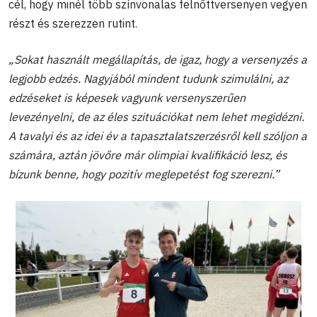
cél, hogy minél több színvonalas felnőttversenyen vegyen
részt és szerezzen rutint.
„
Sokat használt megállapítás
, de igaz, hogy a versenyzés a
legjobb edzés.
Nagyjából
mindent tudunk szimulálni, az
edzéseket is képesek vagyunk versenyszerűen
levezényelni, de az éles szituációkat nem lehet megidézni.
A tavalyi és az idei év a tapasztalatszerzésről kell szóljon a
számára, aztán jövőre már olimpiai kvalifikáció lesz, és
bízunk benne, hogy pozitív meglepetést fog szerezni.”