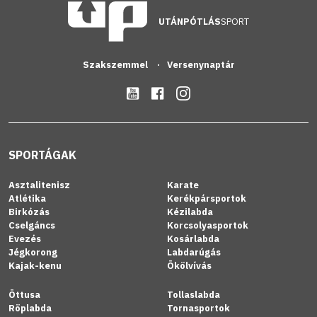
UTÁNPÓTLÁS
SPORT
Szakszemmel
Versenynaptár
SPORTÁGAK
Asztalitenisz
Karate
Atlétika
Kerékpársportok
Birkózás
Kézilabda
Cselgáncs
Korcsolyasportok
Evezés
Kosárlabda
Jégkorong
Labdarúgás
Kajak-kenu
Ökölvívás
Öttusa
Tollaslabda
Röplabda
Tornasportok