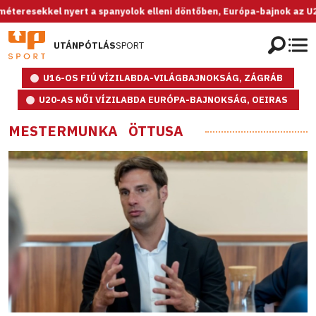
kkel nyert a spanyolok elleni döntőben, Európa-bajnok az U20-as női 
UTÁNPÓTLÁS
SPORT
U16-OS FIÚ VÍZILABDA-VILÁGBAJNOKSÁG, ZÁGRÁB
U20-AS NŐI VÍZILABDA EURÓPA-BAJNOKSÁG, OEIRAS
MESTERMUNKA
ÖTTUSA