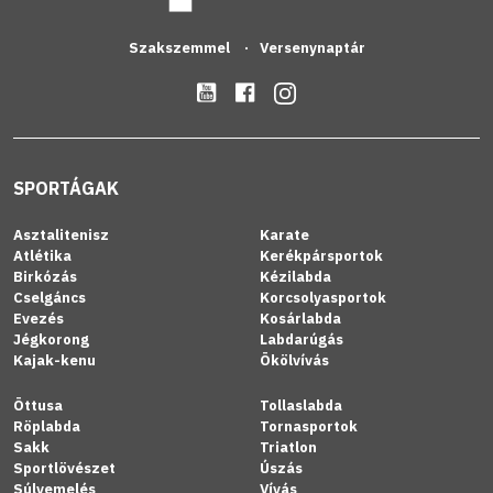
Szakszemmel
Versenynaptár
SPORTÁGAK
Asztalitenisz
Karate
Atlétika
Kerékpársportok
Birkózás
Kézilabda
Cselgáncs
Korcsolyasportok
Evezés
Kosárlabda
Jégkorong
Labdarúgás
Kajak-kenu
Ökölvívás
Öttusa
Tollaslabda
Röplabda
Tornasportok
Sakk
Triatlon
Sportlövészet
Úszás
Súlyemelés
Vívás