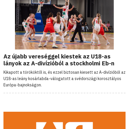
Az újabb vereséggel kiestek az U18-as
lányok az A-divízióból a stockholmi Eb-n
Kikapott a törököktől is, és ezzel biztosan kiesett az A-divízióból az
U18-as leány kosárlabda-válogatott a svédországi korosztályos
Európa-bajnokságon.