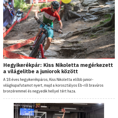
Hegyikerékpár: Kiss Nikoletta megérkezett
a világelitbe a juniorok között
A 18 éves hegyikerékpáros, Kiss Nikoletta előbb junior-
világkupafutamot nyert, majd a korosztályos Eb-ről bravúros
bronzéremmel és negyedik hellyel tért haza.