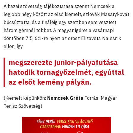
A hazai szövetség tájékoztatása szerint Nemcsek a
legjobb négy között az első kiemelt, szlovák Masarykovát
búcsúztatta, és a fináléig egy szettben sem vesztett
három gémnél többet. A magyar ígéret a vasárnapi
döntőben 7:5, 6:1-re nyert az orosz Elizaveta Nalesnik
ellen, így
megszerezte junior-pályafutása
hatodik tornagyőzelmét, egyúttal
az elsőt kemény pályán.
(Kiemelt képünkön:
Nemcsek Gréta
Forrás: Magyar
Tenisz Szövetség)