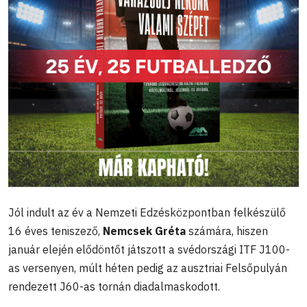
Jól indult az év a Nemzeti Edzésközpontban felkészülő
16 éves teniszező,
Nemcsek Gréta
számára, hiszen
január elején elődöntőt játszott a svédországi ITF J100-
as versenyen, múlt héten pedig az ausztriai Felsőpulyán
rendezett J60-as tornán diadalmaskodott.