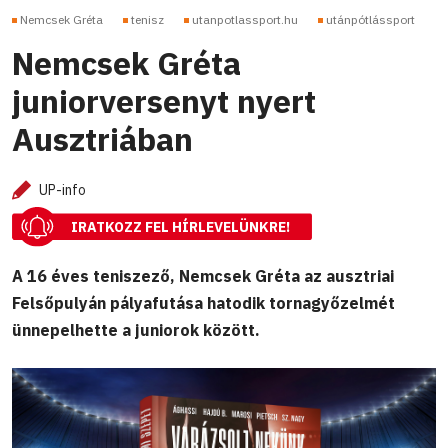
Nemcsek Gréta
tenisz
utanpotlassport.hu
utánpótlássport
Nemcsek Gréta
juniorversenyt nyert
Ausztriában
UP-info
IRATKOZZ FEL HÍRLEVELÜNKRE!
A 16 éves teniszező, Nemcsek Gréta az ausztriai
Felsőpulyán pályafutása hatodik tornagyőzelmét
ünnepelhette a juniorok között.