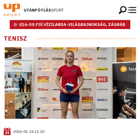
UTÁNPÓTLÁS
SPORT
U16-OS FIÚ VÍZILABDA-VILÁGBAJNOKSÁG, ZÁGRÁB
TENISZ
2026-01-26 11:20