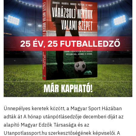
Ünnepélyes keretek között, a Magyar Sport Házában
adták át A hónap utánpótlásedzője decemberi díját az
alapító Magyar Edzők Társasága és az
Utanpotlassport.hu szerkesztőségének képviselői. A