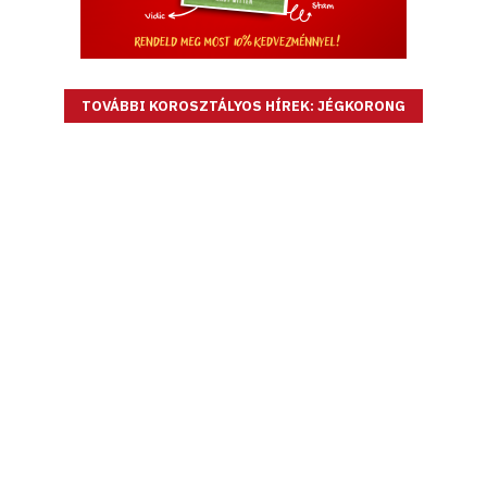
TOVÁBBI KOROSZTÁLYOS HÍREK: JÉGKORONG