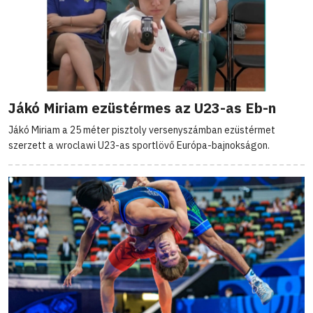
Jákó Miriam ezüstérmes az U23-as Eb-n
Jákó Miriam a 25 méter pisztoly versenyszámban ezüstérmet
szerzett a wroclawi U23-as sportlövő Európa-bajnokságon.