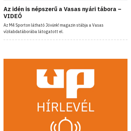
Az idén is népszerű a Vasas nyári tábora –
VIDEÓ
Az M4 Sporton látható Jövünk! magazin stábja a Vasas
vízilabdatáborába látogatott el.