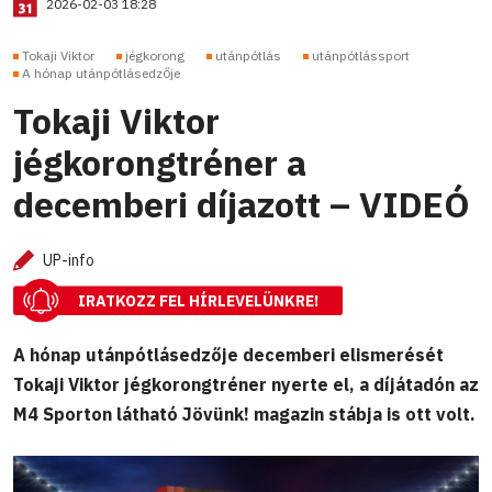
2026-02-03 18:28
Tokaji Viktor
jégkorong
utánpótlás
utánpótlássport
A hónap utánpótlásedzője
Tokaji Viktor
jégkorongtréner a
decemberi díjazott – VIDEÓ
UP-info
IRATKOZZ FEL HÍRLEVELÜNKRE!
A hónap utánpótlásedzője decemberi elismerését
Tokaji Viktor jégkorongtréner nyerte el, a díjátadón az
M4 Sporton látható Jövünk! magazin stábja is ott volt.