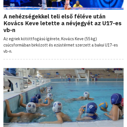
A nehézségekkel teli első féléve után
Kovács Keve letette a névjegyét az U17-es
vb-n
Az egriek kötöttfogású ígérete, Kovács Keve (55 kg)
csúcsformában birkózott és ezüstérmet szerzett a bakui U17-es
vb-n.