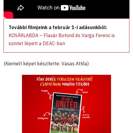
További filmjeink a február 1-i adásunkból:
KOSÁRLABDA – Flasár Botond és Varga Ferenc is
szintet lépett a DEAC-ban
(Kiemelt képet készítette: Vasas Attila)