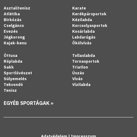
Asztalitenisz
Karate
Atlétika
Kerékpársportok
Birkózás
Kézilabda
Cselgáncs
Korcsolyasportok
Evezés
Kosárlabda
Jégkorong
Labdarúgás
Kajak-kenu
Ökölvívás
Öttusa
Tollaslabda
Röplabda
Tornasportok
Sakk
Triatlon
Sportlövészet
Úszás
Súlyemelés
Vívás
Tekvondó
Vízilabda
Tenisz
EGYÉB SPORTÁGAK »
Adatvédelem
|
Impresszum