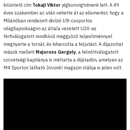
kitüntető cím
Tokaji Viktor
jégkorongtréneré lett. A 49
éves szakember az után vehette át az elismerést, hogy a
Milánóban rendezett divízió I/B-csoportos
világbajnokságon az általa vezetett U20-as
férfiválogatott rendkívül meggyőző teljesítménnyel
megnyerte a tornát, és kiharcolta a feljutást. A díjazottat
mások mellett
Majoross Gergely
, a felnőttválogatott
szövetségi kapitánya is méltatta a díjátadón, amelyen az
M4 Sporton látható Jövünk! magazin stábja is jelen volt.