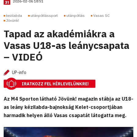
2026-02-06 18:51
kezilabda
utánpótlássport
utánpótlás
Vasas SC
Jövünk!
Tapad az akadémiákra a
Vasas U18-as leánycsapata
– VIDEÓ
UP-info
IRATKOZZ FEL HÍRLEVELÜNKRE!
Az M4 Sporton látható Jövünk! magazin stábja az U18-
as leány kézilabda-bajnokság Kelet-csoportjában
harmadik helyen álló Vasas csapatát látogatta meg.