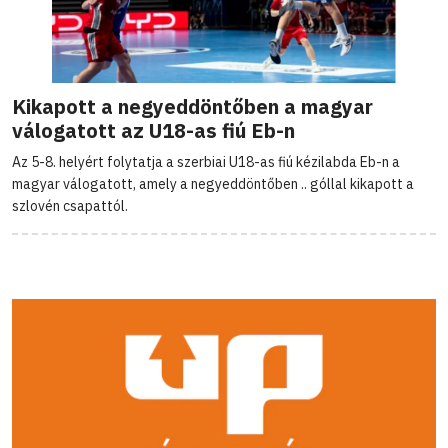
Kikapott a negyeddöntőben a magyar
válogatott az U18-as fiú Eb-n
Az 5-8. helyért folytatja a szerbiai U18-as fiú kézilabda Eb-n a
magyar válogatott, amely a negyeddöntőben .. góllal kikapott a
szlovén csapattól.