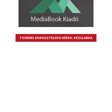
TOVÁBBI KOROSZTÁLYOS HÍREK: KÉZILABDA