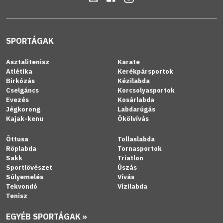
SPORTÁGAK
Asztalitenisz
Karate
Atlétika
Kerékpársportok
Birkózás
Kézilabda
Cselgáncs
Korcsolyasportok
Evezés
Kosárlabda
Jégkorong
Labdarúgás
Kajak-kenu
Ökölvívás
Öttusa
Tollaslabda
Röplabda
Tornasportok
Sakk
Triatlon
Sportlövészet
Úszás
Súlyemelés
Vívás
Tekvondó
Vízilabda
Tenisz
EGYÉB SPORTÁGAK »