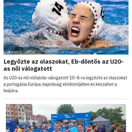
Legyőzte az olaszokat, Eb-döntős az U20-
as női válogatott
Az U20-as női vízilabda-válogatott 10–8-ra legyőzte az olaszokat
a portugáliai Európa-bajnokság elődöntőjében és készülhet a
fináléra.