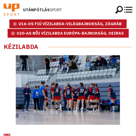
UTÁNPÓTLÁS
SPORT
U16-OS FIÚ VÍZILABDA-VILÁGBAJNOKSÁG, ZÁGRÁB
U20-AS NŐI VÍZILABDA EURÓPA-BAJNOKSÁG, OEIRAS
KÉZILABDA