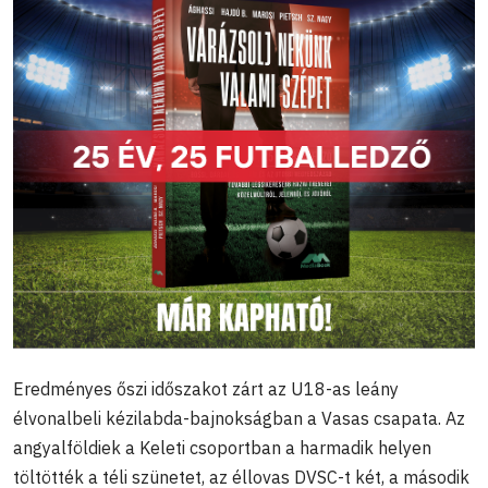
Eredményes őszi időszakot zárt az U18-as leány
élvonalbeli kézilabda-bajnokságban a Vasas csapata. Az
angyalföldiek a Keleti csoportban a harmadik helyen
töltötték a téli szünetet, az éllovas DVSC-t két, a második