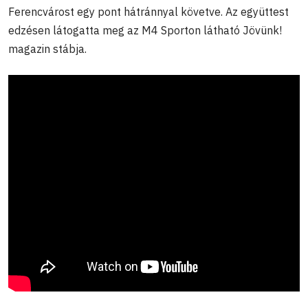
Ferencvárost egy pont hátránnyal követve. Az együttest
edzésen látogatta meg az M4 Sporton látható Jövünk!
magazin stábja.